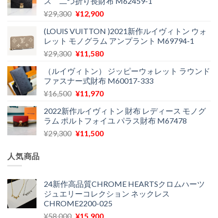
ス 二つ折り長財布 M62459-1
で
¥11,900
し
で
元
現
¥
29,300
¥
12,900
た。
す。
の
在
(LOUIS VUITTON )2021新作ルイヴィトン ウォ
価
の
レット モノグラム アンプラント M69794-1
格
価
元
現
¥
29,300
¥
11,580
は
格
の
在
¥29,300
は
（ルイヴィトン） ジッピーウォレット ラウンド
価
の
で
¥12,900
ファスナー式財布 M60017-333
格
価
し
で
元
現
¥
16,500
¥
11,970
は
格
た。
す。
の
在
¥29,300
は
2022新作ルイヴィトン 財布 レディース モノグ
価
の
で
¥11,580
ラム ポルトフォイユ パラス財布 M67478
格
価
し
で
元
現
¥
29,300
¥
11,500
は
格
た。
す。
の
在
¥16,500
は
価
の
で
¥11,970
人気商品
格
価
し
で
は
格
た。
す。
¥29,300
は
24新作高品質CHROME HEARTSクロムハーツ
ジュエリーコレクション ネックレス
で
¥11,500
CHROME2200-025
し
で
た。
す。
元
現
¥
58,000
¥
15,900