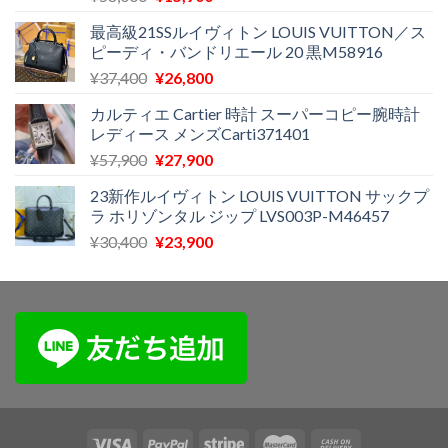
の
在
最高級21SSルイヴィトン LOUIS VUITTON／ス
価
の
ピーディ・バンドリエール 20 黒M58916
格
価
元
現
¥
37,400
¥
26,800
は
格
の
在
¥58,000
は
カルティエ Cartier 時計 スーパーコピー腕時計
価
の
で
¥15,900
レディース メンズCarti371401
格
価
し
で
元
現
¥
57,900
¥
27,900
は
格
た。
す。
の
在
¥37,400
は
23新作ルイヴィトン LOUIS VUITTON サックプ
価
の
で
¥26,800
ラ ホリゾンタル ジップ LVS003P-M46457
格
価
し
で
元
現
¥
30,400
¥
23,900
は
格
た。
す。
の
在
¥57,900
は
価
の
で
¥27,900
格
価
し
で
は
格
た。
す。
¥30,400
は
で
¥23,900
し
で
た。
す。