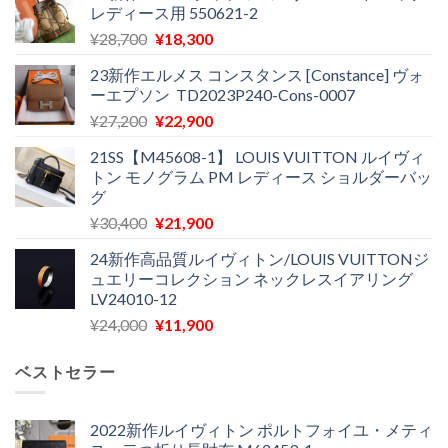
レディース用 550621-2
元
現
¥
28,700
¥
18,300
の
在
23新作エルメス コンスタンス [Constance] ヴォ
価
の
ーエプソン TD2023P240-Cons-0007
格
価
元
現
¥
27,200
¥
22,900
は
格
の
在
¥28,700
は
21SS【M45608-1】 LOUIS VUITTON ルイヴィ
価
の
で
¥18,300
トン モノグラム PM レディース ショルダーバッ
格
価
し
で
グ
は
格
た。
す。
元
現
¥
30,400
¥
21,900
¥27,200
は
の
在
で
¥22,900
24新作高品質ルイヴィトン/LOUIS VUITTONジ
価
の
し
で
ュエリーコレクション ネックレスイアリング
格
価
た。
す。
LV24010-12
は
格
元
現
¥
24,000
¥
11,900
¥30,400
は
の
在
で
¥21,900
価
の
し
で
ベストセラー
格
価
た。
す。
は
格
¥24,000
は
2022新作ルイヴィトン ポルトフォイユ・メティ