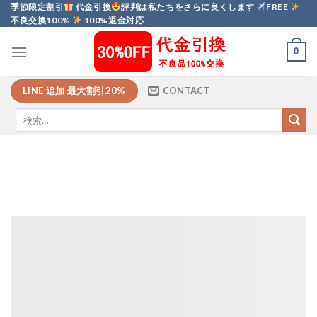
Skip
季節限定割引
代金引換
評判は私たちをさらに良くします
FREE
不良交換100%
100%返金対応
to
content
0
LINE 追加 最大割引20%
CONTACT