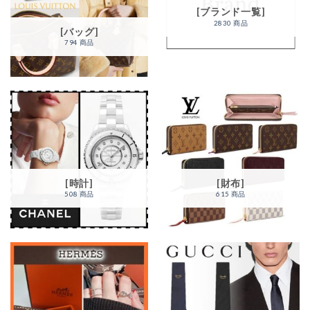
[ブランド一覧]
2830 商品
[バッグ]
794 商品
[時計]
[財布]
508 商品
615 商品