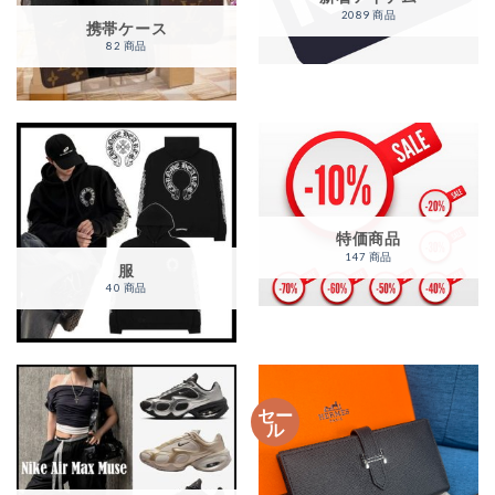
2089 商品
携帯ケース
82 商品
特価商品
147 商品
服
40 商品
セー
ル