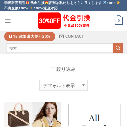
Skip
季節限定割引
代金引換
評判は私たちをさらに良くします
FREE
不良交換100%
100%返金対応
to
content
0
LINE 追加 最大割引20%
CONTACT
絞り込み