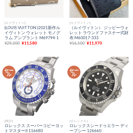
[ルイヴィトン]
[ルイヴィトン]
(LOUIS VUITTON )2021新作ル
（ルイヴィトン） ジッピーウォ
イヴィトン ウォレット モノグ
レット ラウンドファスナー式財
ラム アンプラント M69794-1
布 M60017-333
元
現
元
現
¥
29,300
¥
11,580
¥
16,500
¥
11,970
の
在
の
在
価
の
価
の
格
価
格
価
は
格
は
格
¥29,300
は
¥16,500
は
で
¥11,580
で
¥11,970
セー
セー
し
で
し
で
ル
ル
た。
す。
た。
す。
[時計]
[ロレックス]
ロレックス スーパーコピーヨッ
ロレックスシードゥエラー ディ
トマスターII 116680
ープシー 126660