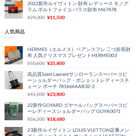
2022新作ルイヴィトン 財布 レディース モノグ
価
の
で
¥11,580
ラム ポルトフォイユ パラス財布 M67478
格
価
し
で
元
現
¥
29,300
¥
11,500
は
格
た。
す。
の
在
¥16,500
は
価
の
で
¥11,970
人気商品
格
価
し
で
は
格
た。
す。
¥29,300
は
HERMES（エルメス）ベアンスフレ 二つ折長財
布 人気クリスマスプレゼントHERME003
で
¥11,500
し
で
元
現
¥
50,600
¥
25,800
た。
す。
の
在
高品質Saint Laurentサンローランスーパーコピ
価
の
ーショルダーバッグ・ポシェットレディースチ
格
価
ェーン ポーチ 781666AAB32-2
は
格
元
現
¥
41,500
¥
23,800
¥50,600
は
の
在
で
¥25,800
22新作GOYARD ゴヤール バッグスーパーコピ
価
の
し
で
ーレディースショルダーバッグ GOYA0071
格
価
た。
す。
元
現
¥
56,200
¥
18,680
は
格
の
在
¥41,500
は
23新作ルイヴィトン LOUIS VUITTON定番メン
価
の
で
¥23,800
ズ レディース ベルト サンチュールVUITTON-