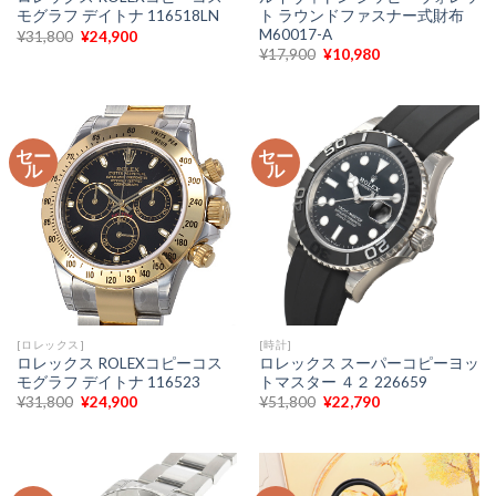
ト ラウンドファスナー式財布
モグラフ デイトナ 116518LN
M60017-A
元
現
¥
31,800
¥
24,900
の
在
元
現
¥
17,900
¥
10,980
価
の
の
在
格
価
価
の
は
格
格
価
¥31,800
は
は
格
で
¥24,900
¥17,900
は
し
で
で
¥10,980
た。
す。
セー
セー
し
で
ル
ル
た。
す。
[ロレックス]
[時計]
ロレックス ROLEXコピーコス
ロレックス スーパーコピーヨッ
モグラフ デイトナ 116523
トマスター ４２ 226659
元
現
元
現
¥
31,800
¥
24,900
¥
51,800
¥
22,790
の
在
の
在
価
の
価
の
格
価
格
価
は
格
は
格
¥31,800
は
¥51,800
は
で
¥24,900
で
¥22,790