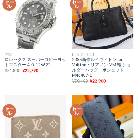
セー
セー
し
で
し
で
ル
ル
た。
す。
た。
す。
[時計]
[ルイヴィトン]
ロレックス スーパーコピーヨッ
23SS新作ルイヴィトンLouis
トマスター４０ 126622
Vuittonトリアノン MM 鞄 ショ
ルダーバッグ・ポシェット
元
現
¥
51,800
¥
22,790
の
在
M46487-1
価
の
元
現
¥
50,400
¥
22,900
格
価
の
在
は
格
価
の
¥51,800
は
格
価
で
¥22,790
は
格
し
で
¥50,400
は
た。
す。
で
¥22,900
セー
セー
し
で
ル
ル
た。
す。