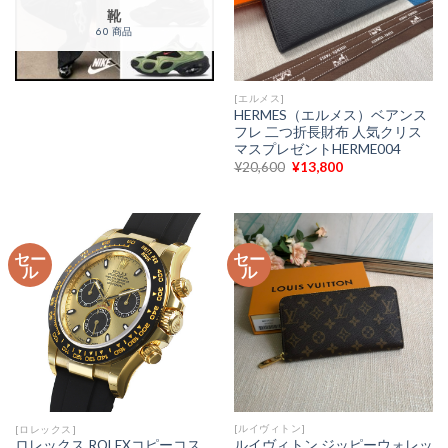
靴
60 商品
[エルメス]
HERMES（エルメス）ベアンス
フレ 二つ折長財布 人気クリス
マスプレゼントHERME004
元
現
¥
20,600
¥
13,800
の
在
価
の
格
価
は
格
¥20,600
は
で
¥13,800
セー
セー
し
で
ル
ル
た。
す。
[ルイヴィトン]
[ロレックス]
ルイヴィトン ジッピーウォレッ
ロレックス ROLEXコピーコス