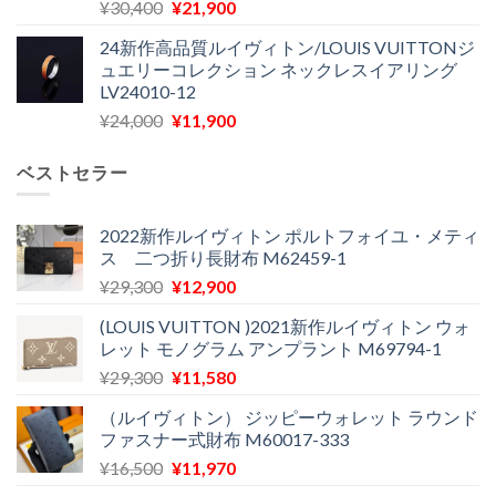
元
現
¥
30,400
¥
21,900
¥27,200
は
の
在
で
¥22,900
24新作高品質ルイヴィトン/LOUIS VUITTONジ
価
の
し
で
ュエリーコレクション ネックレスイアリング
格
価
た。
す。
LV24010-12
は
格
元
現
¥
24,000
¥
11,900
¥30,400
は
の
在
で
¥21,900
価
の
し
で
ベストセラー
格
価
た。
す。
は
格
¥24,000
は
2022新作ルイヴィトン ポルトフォイユ・メティ
ス 二つ折り長財布 M62459-1
で
¥11,900
し
で
元
現
¥
29,300
¥
12,900
た。
す。
の
在
(LOUIS VUITTON )2021新作ルイヴィトン ウォ
価
の
レット モノグラム アンプラント M69794-1
格
価
元
現
¥
29,300
¥
11,580
は
格
の
在
¥29,300
は
（ルイヴィトン） ジッピーウォレット ラウンド
価
の
で
¥12,900
ファスナー式財布 M60017-333
格
価
し
で
元
現
¥
16,500
¥
11,970
は
格
た。
す。
の
在
¥29,300
は