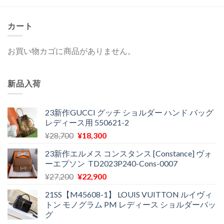
カート
お買い物カゴに商品がありません。
新品入荷
23新作GUCCI グッチ ショルダー ハンド バッグ
レディース用 550621-2
元
現
¥
28,700
¥
18,300
の
在
23新作エルメス コンスタンス [Constance] ヴォ
価
の
ーエプソン TD2023P240-Cons-0007
格
価
元
現
¥
27,200
¥
22,900
は
格
の
在
¥28,700
は
21SS【M45608-1】 LOUIS VUITTON ルイヴィ
価
の
で
¥18,300
トン モノグラム PM レディース ショルダーバッ
格
価
し
で
グ
は
格
た。
す。