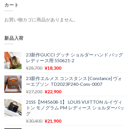
カート
お買い物カゴに商品がありません。
新品入荷
23新作GUCCI グッチ ショルダー ハンド バッグ
レディース用 550621-2
元
現
¥
28,700
¥
18,300
の
在
23新作エルメス コンスタンス [Constance] ヴォ
価
の
ーエプソン TD2023P240-Cons-0007
格
価
元
現
¥
27,200
¥
22,900
は
格
の
在
¥28,700
は
21SS【M45608-1】 LOUIS VUITTON ルイヴィ
価
の
で
¥18,300
トン モノグラム PM レディース ショルダーバッ
格
価
し
で
グ
は
格
た。
す。
元
現
¥
30,400
¥
21,900
¥27,200
は
の
在
で
¥22,900