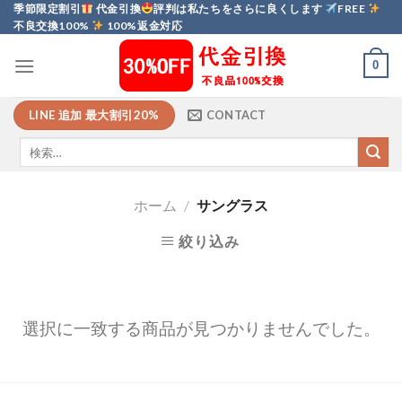
Skip
季節限定割引
代金引換
評判は私たちをさらに良くします
FREE
不良交換100%
100%返金対応
to
content
0
LINE 追加 最大割引20%
CONTACT
ホーム
/
サングラス
絞り込み
選択に一致する商品が見つかりませんでした。