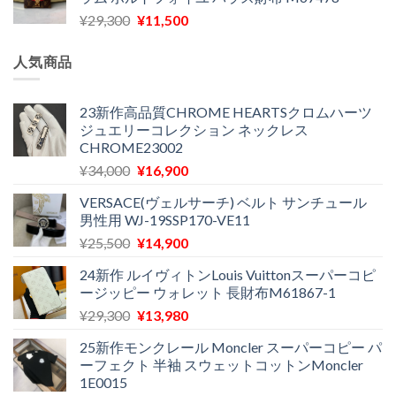
格
価
し
で
元
現
¥
29,300
¥
11,500
は
格
た。
す。
の
在
¥16,500
は
価
の
で
¥11,970
人気商品
格
価
し
で
は
格
た。
す。
¥29,300
は
23新作高品質CHROME HEARTSクロムハーツ
ジュエリーコレクション ネックレス
で
¥11,500
CHROME23002
し
で
た。
す。
元
現
¥
34,000
¥
16,900
の
在
VERSACE(ヴェルサーチ) ベルト サンチュール
価
の
男性用 WJ-19SSP170-VE11
格
価
元
現
¥
25,500
¥
14,900
は
格
の
在
¥34,000
は
24新作 ルイヴィトンLouis Vuittonスーパーコピ
価
の
で
¥16,900
ージッピー ウォレット 長財布M61867-1
格
価
し
で
元
現
¥
29,300
¥
13,980
は
格
た。
す。
の
在
¥25,500
は
25新作モンクレール Moncler スーパーコピー パ
価
の
で
¥14,900
ーフェクト 半袖 スウェットコットンMoncler
格
価
し
で
1E0015
は
格
た。
す。