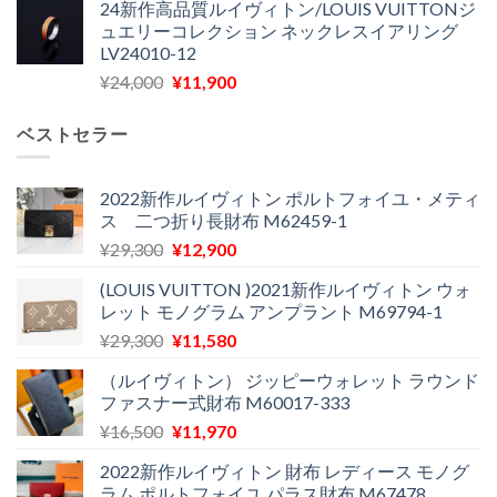
24新作高品質ルイヴィトン/LOUIS VUITTONジ
価
の
し
で
ュエリーコレクション ネックレスイアリング
格
価
た。
す。
LV24010-12
は
格
元
現
¥
24,000
¥
11,900
¥30,400
は
の
在
で
¥21,900
価
の
し
で
ベストセラー
格
価
た。
す。
は
格
¥24,000
は
2022新作ルイヴィトン ポルトフォイユ・メティ
ス 二つ折り長財布 M62459-1
で
¥11,900
し
で
元
現
¥
29,300
¥
12,900
た。
す。
の
在
(LOUIS VUITTON )2021新作ルイヴィトン ウォ
価
の
レット モノグラム アンプラント M69794-1
格
価
元
現
¥
29,300
¥
11,580
は
格
の
在
¥29,300
は
（ルイヴィトン） ジッピーウォレット ラウンド
価
の
で
¥12,900
ファスナー式財布 M60017-333
格
価
し
で
元
現
¥
16,500
¥
11,970
は
格
た。
す。
の
在
¥29,300
は
2022新作ルイヴィトン 財布 レディース モノグ
価
の
で
¥11,580
ラム ポルトフォイユ パラス財布 M67478