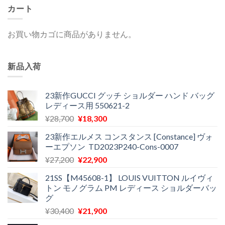
カート
お買い物カゴに商品がありません。
新品入荷
23新作GUCCI グッチ ショルダー ハンド バッグ
レディース用 550621-2
元
現
¥
28,700
¥
18,300
の
在
23新作エルメス コンスタンス [Constance] ヴォ
価
の
ーエプソン TD2023P240-Cons-0007
格
価
元
現
¥
27,200
¥
22,900
は
格
の
在
¥28,700
は
21SS【M45608-1】 LOUIS VUITTON ルイヴィ
価
の
で
¥18,300
トン モノグラム PM レディース ショルダーバッ
格
価
し
で
グ
は
格
た。
す。
元
現
¥
30,400
¥
21,900
¥27,200
は
の
在
で
¥22,900