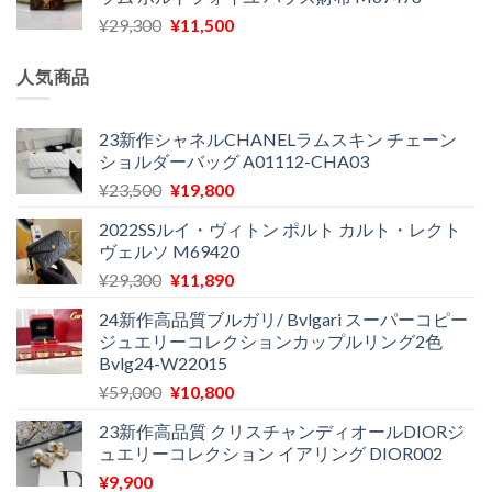
格
価
し
で
元
現
¥
29,300
¥
11,500
は
格
た。
す。
の
在
¥16,500
は
価
の
で
¥11,970
人気商品
格
価
し
で
は
格
た。
す。
¥29,300
は
23新作シャネルCHANELラムスキン チェーン
ショルダーバッグ A01112-CHA03
で
¥11,500
し
で
元
現
¥
23,500
¥
19,800
た。
す。
の
在
2022SSルイ・ヴィトン ポルト カルト・レクト
価
の
ヴェルソ M69420
格
価
元
現
¥
29,300
¥
11,890
は
格
の
在
¥23,500
は
24新作高品質ブルガリ/ Bvlgari スーパーコピー
価
の
で
¥19,800
ジュエリーコレクションカップルリング2色
格
価
し
で
Bvlg24-W22015
は
格
た。
す。
元
現
¥
59,000
¥
10,800
¥29,300
は
の
在
で
¥11,890
23新作高品質 クリスチャンディオールDIORジ
価
の
し
で
ュエリーコレクション イアリング DIOR002
格
価
た。
す。
¥
9,900
は
格