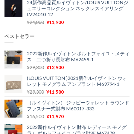
24新作高品質ルイヴィトン/LOUIS VUITTONジ
価
の
し
で
ュエリーコレクション ネックレスイアリング
格
価
た。
す。
LV24010-12
は
格
元
現
¥
24,000
¥
11,900
¥30,400
は
の
在
で
¥21,900
価
の
し
で
ベストセラー
格
価
た。
す。
は
格
¥24,000
は
2022新作ルイヴィトン ポルトフォイユ・メティ
ス 二つ折り長財布 M62459-1
で
¥11,900
し
で
元
現
¥
29,300
¥
12,900
た。
す。
の
在
(LOUIS VUITTON )2021新作ルイヴィトン ウォ
価
の
レット モノグラム アンプラント M69794-1
格
価
元
現
¥
29,300
¥
11,580
は
格
の
在
¥29,300
は
（ルイヴィトン） ジッピーウォレット ラウンド
価
の
で
¥12,900
ファスナー式財布 M60017-333
格
価
し
で
元
現
¥
16,500
¥
11,970
は
格
た。
す。
の
在
¥29,300
は
2022新作ルイヴィトン 財布 レディース モノグ
価
の
で
¥11,580
ラム ポルトフォイユ パラス財布 M67478