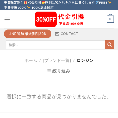
Skip
季節限定割引
代金引換
評判は私たちをさらに良くします
FREE
不良交換100%
100%返金対応
to
content
0
LINE 追加 最大割引20%
CONTACT
ホーム
/
[ブランド一覧]
/
ロンジン
絞り込み
選択に一致する商品が見つかりませんでした。