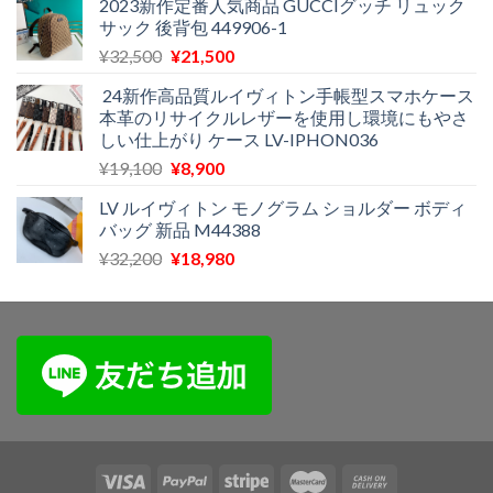
2023新作定番人気商品 GUCCIグッチ リュック
価
の
サック 後背包 449906-1
格
価
元
現
¥
32,500
¥
21,500
は
格
の
在
¥29,000
は
24新作高品質ルイヴィトン手帳型スマホケース
価
の
で
¥11,800
本革のリサイクルレザーを使用し環境にもやさ
格
価
し
で
しい仕上がり ケース LV-IPHON036
は
格
た。
す。
元
現
¥
19,100
¥
8,900
¥32,500
は
の
在
で
¥21,500
LV ルイヴィトン モノグラム ショルダー ボディ
価
の
し
で
バッグ 新品 M44388
格
価
た。
す。
元
現
¥
32,200
¥
18,980
は
格
の
在
¥19,100
は
価
の
で
¥8,900
格
価
し
で
は
格
た。
す。
¥32,200
は
で
¥18,980
し
で
た。
す。