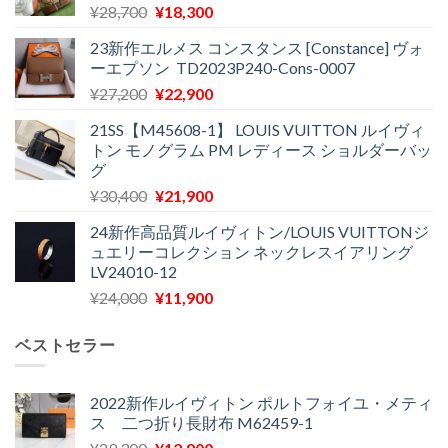
元
現
¥
28,700
¥
18,300
の
在
23新作エルメス コンスタンス [Constance] ヴォ
価
の
ーエプソン TD2023P240-Cons-0007
格
価
元
現
¥
27,200
¥
22,900
は
格
の
在
¥28,700
は
21SS【M45608-1】 LOUIS VUITTON ルイヴィ
価
の
で
¥18,300
トン モノグラム PM レディース ショルダーバッ
格
価
し
で
グ
は
格
た。
す。
元
現
¥
30,400
¥
21,900
¥27,200
は
の
在
で
¥22,900
24新作高品質ルイヴィトン/LOUIS VUITTONジ
価
の
し
で
ュエリーコレクション ネックレスイアリング
格
価
た。
す。
LV24010-12
は
格
元
現
¥
24,000
¥
11,900
¥30,400
は
の
在
で
¥21,900
価
の
し
で
ベストセラー
格
価
た。
す。
は
格
¥24,000
は
2022新作ルイヴィトン ポルトフォイユ・メティ
ス 二つ折り長財布 M62459-1
で
¥11,900
し
で
元
現