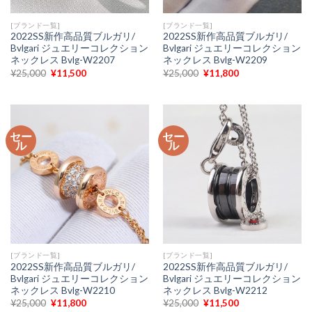
[ブランド一覧]
[ブランド一覧]
2022SS新作高品質ブルガリ/
2022SS新作高品質ブルガリ/
Bvlgari ジュエリーコレクション
Bvlgari ジュエリーコレクション
ネックレス Bvlg-W2207
ネックレス Bvlg-W2209
元
現
元
現
¥
25,000
¥
11,500
¥
25,000
¥
11,800
の
在
の
在
価
の
価
の
格
価
格
価
は
格
は
格
¥25,000
は
¥25,000
は
で
¥11,500
で
¥11,800
セー
セー
し
で
し
で
ル
ル
た。
す。
た。
す。
[ブランド一覧]
[ブランド一覧]
2022SS新作高品質ブルガリ/
2022SS新作高品質ブルガリ/
Bvlgari ジュエリーコレクション
Bvlgari ジュエリーコレクション
ネックレス Bvlg-W2210
ネックレス Bvlg-W2212
元
現
元
現
¥
25,000
¥
11,800
¥
25,000
¥
11,500
の
在
の
在