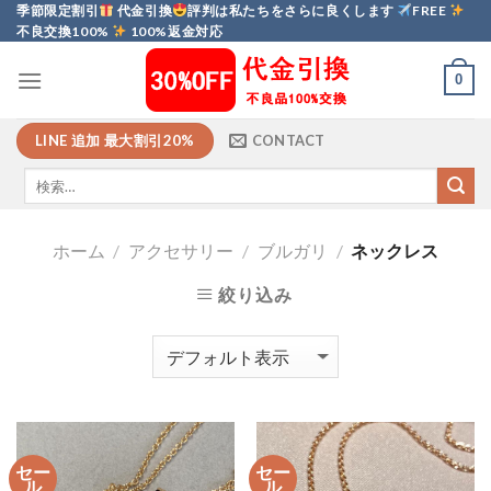
Skip
季節限定割引
代金引換
評判は私たちをさらに良くします
FREE
不良交換100%
100%返金対応
to
content
0
LINE 追加 最大割引20%
CONTACT
ホーム
/
アクセサリー
/
ブルガリ
/
ネックレス
絞り込み
セー
セー
ル
ル