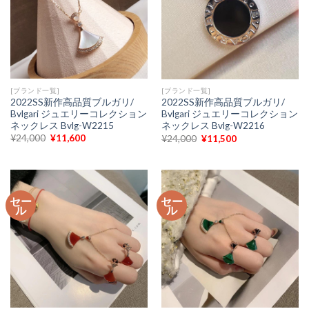
[ブランド一覧]
[ブランド一覧]
2022SS新作高品質ブルガリ/
2022SS新作高品質ブルガリ/
Bvlgari ジュエリーコレクション
Bvlgari ジュエリーコレクション
ネックレス Bvlg-W2215
ネックレス Bvlg-W2216
元
現
元
現
¥
24,000
¥
11,600
¥
24,000
¥
11,500
の
在
の
在
価
の
価
の
格
価
格
価
は
格
は
格
¥24,000
は
¥24,000
は
で
¥11,600
で
¥11,500
し
で
セー
セー
し
で
た。
す。
ル
ル
た。
す。