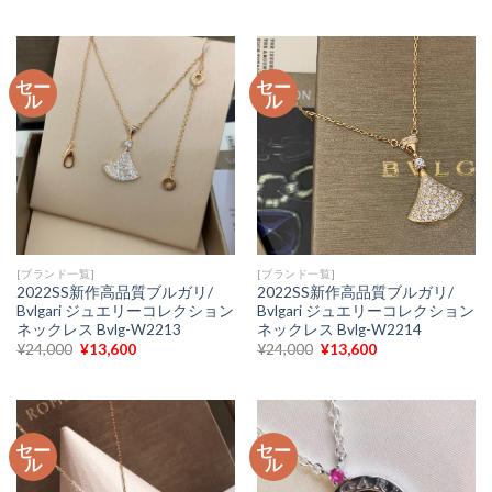
価
の
価
の
格
価
格
価
は
格
は
格
¥25,000
は
¥25,000
は
で
¥11,800
で
¥11,500
セー
セー
し
で
し
で
ル
ル
た。
す。
た。
す。
[ブランド一覧]
[ブランド一覧]
2022SS新作高品質ブルガリ/
2022SS新作高品質ブルガリ/
Bvlgari ジュエリーコレクション
Bvlgari ジュエリーコレクション
ネックレス Bvlg-W2213
ネックレス Bvlg-W2214
元
現
元
現
¥
24,000
¥
13,600
¥
24,000
¥
13,600
の
在
の
在
価
の
価
の
格
価
格
価
は
格
は
格
¥24,000
は
¥24,000
は
で
¥13,600
で
¥13,600
セー
セー
し
で
し
で
ル
ル
た。
す。
た。
す。