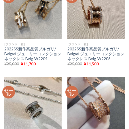
[ブランド一覧]
[ブランド一覧]
2022SS新作高品質ブルガリ/
2022SS新作高品質ブルガリ/
Bvlgari ジュエリーコレクション
Bvlgari ジュエリーコレクション
ネックレス Bvlg-W2204
ネックレス Bvlg-W2206
元
現
元
現
¥
25,000
¥
11,700
¥
25,000
¥
11,500
の
在
の
在
価
の
価
の
格
価
格
価
は
格
は
格
¥25,000
は
¥25,000
は
で
¥11,700
で
¥11,500
セー
セー
し
で
し
で
ル
ル
た。
す。
た。
す。