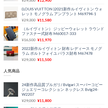
¥
29,300
¥
12,900
た。
す。
の
在
(LOUIS VUITTON )2021新作ルイヴィトン ウォ
価
の
レット モノグラム アンプラント M69794-1
格
価
元
現
¥
29,300
¥
11,580
は
格
の
在
¥29,300
は
（ルイヴィトン） ジッピーウォレット ラウンド
価
の
で
¥12,900
ファスナー式財布 M60017-333
格
価
し
で
元
現
¥
16,500
¥
11,970
は
格
た。
す。
の
在
¥29,300
は
2022新作ルイヴィトン 財布 レディース モノグ
価
の
で
¥11,580
ラム ポルトフォイユ パラス財布 M67478
格
価
し
で
元
現
¥
29,300
¥
11,500
は
格
た。
す。
の
在
¥16,500
は
価
の
で
¥11,970
人気商品
格
価
し
で
は
格
た。
す。
¥29,300
は
24新作高品質ブルガリ/ Bvlgari スーパーコピー
ジュエリーコレクション ネックレス Bvlg24-
で
¥11,500
W2207
し
で
た。
す。
元
現
¥
29,000
¥
11,800
の
在