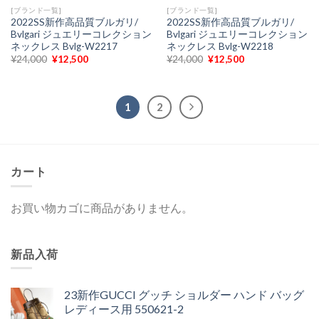
[ブランド一覧]
[ブランド一覧]
2022SS新作高品質ブルガリ/
2022SS新作高品質ブルガリ/
Bvlgari ジュエリーコレクション
Bvlgari ジュエリーコレクション
ネックレス Bvlg-W2217
ネックレス Bvlg-W2218
元
現
元
現
¥
24,000
¥
12,500
¥
24,000
¥
12,500
の
在
の
在
価
の
価
の
格
価
格
価
は
格
は
格
¥24,000
は
¥24,000
は
1
2
で
¥12,500
で
¥12,500
し
で
し
で
た。
す。
た。
す。
カート
お買い物カゴに商品がありません。
新品入荷
23新作GUCCI グッチ ショルダー ハンド バッグ
レディース用 550621-2