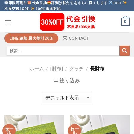
Skip
季節限定割引
代金引換
評判は私たちをさらに良くします
FREE
不良交換100%
100%返金対応
to
content
0
LINE 追加 最大割引20%
CONTACT
ホーム
/
[財布]
/
グッチ
/
長財布
絞り込み
セー
セー
ル
ル