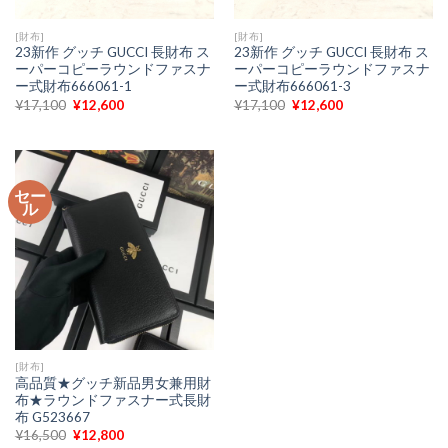
[財布]
[財布]
23新作 グッチ GUCCI 長財布 ス
23新作 グッチ GUCCI 長財布 ス
ーパーコピーラウンドファスナ
ーパーコピーラウンドファスナ
ー式財布666061-1
ー式財布666061-3
元
現
元
現
¥
17,100
¥
12,600
¥
17,100
¥
12,600
の
在
の
在
価
の
価
の
格
価
格
価
は
格
は
格
¥17,100
は
¥17,100
は
で
¥12,600
で
¥12,600
セー
し
で
し
で
ル
た。
す。
た。
す。
[財布]
高品質★グッチ新品男女兼用財
布★ラウンドファスナー式長財
布 G523667
元
現
¥
16,500
¥
12,800
の
在