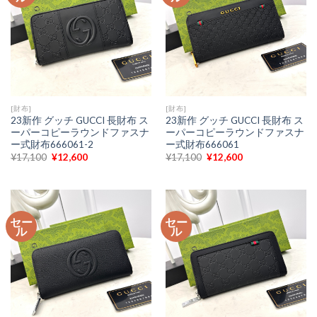
[財布]
[財布]
23新作 グッチ GUCCI 長財布 ス
23新作 グッチ GUCCI 長財布 ス
ーパーコピーラウンドファスナ
ーパーコピーラウンドファスナ
ー式財布666061-2
ー式財布666061
元
現
元
現
¥
17,100
¥
12,600
¥
17,100
¥
12,600
の
在
の
在
価
の
価
の
格
価
格
価
は
格
は
格
¥17,100
は
¥17,100
は
で
¥12,600
で
¥12,600
セー
セー
し
で
し
で
ル
ル
た。
す。
た。
す。