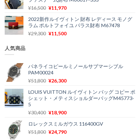
格
価
し
で
元
現
¥
16,500
¥
11,970
は
格
た。
す。
の
在
¥29,300
は
2022新作ルイヴィトン 財布 レディース モノグ
価
の
で
¥11,580
ラム ポルトフォイユ パラス財布 M67478
格
価
し
で
元
現
¥
29,300
¥
11,500
は
格
た。
す。
の
在
¥16,500
は
価
の
で
¥11,970
人気商品
格
価
し
で
は
格
た。
す。
¥29,300
は
パネライコピールミノールサブマーシブル
PAM00024
で
¥11,500
し
で
元
現
¥
51,800
¥
26,300
た。
す。
の
在
LOUIS VUITTON ルイヴィトン バッグ コピー ポ
価
の
シェット・メティスショルダーバッグM45773-
格
価
5
は
格
元
現
¥
30,400
¥
18,900
¥51,800
は
の
在
で
¥26,300
ロレックスミルガウス 116400GV
価
の
し
で
元
現
¥
51,800
格
¥
24,790
価
た。
す。
の
在
は
格