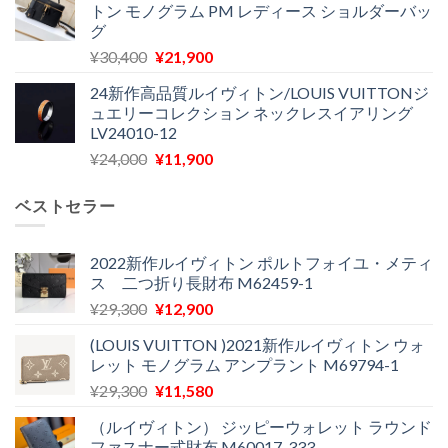
トン モノグラム PM レディース ショルダーバッ
格
価
し
で
グ
は
格
た。
す。
元
現
¥
30,400
¥
21,900
¥27,200
は
の
在
で
¥22,900
24新作高品質ルイヴィトン/LOUIS VUITTONジ
価
の
し
で
ュエリーコレクション ネックレスイアリング
格
価
た。
す。
LV24010-12
は
格
元
現
¥
24,000
¥
11,900
¥30,400
は
の
在
で
¥21,900
価
の
し
で
ベストセラー
格
価
た。
す。
は
格
¥24,000
は
2022新作ルイヴィトン ポルトフォイユ・メティ
ス 二つ折り長財布 M62459-1
で
¥11,900
し
で
元
現
¥
29,300
¥
12,900
た。
す。
の
在
(LOUIS VUITTON )2021新作ルイヴィトン ウォ
価
の
レット モノグラム アンプラント M69794-1
格
価
元
現
¥
29,300
¥
11,580
は
格
の
在
¥29,300
は
（ルイヴィトン） ジッピーウォレット ラウンド
価
の
で
¥12,900
ファスナー式財布 M60017-333