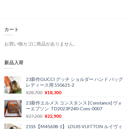
価
の
格
価
は
格
¥16,500
は
で
¥12,800
し
で
た。
す。
カート
お買い物カゴに商品がありません。
新品入荷
23新作GUCCI グッチ ショルダー ハンド バッグ
レディース用 550621-2
元
現
¥
28,700
¥
18,300
の
在
23新作エルメス コンスタンス [Constance] ヴォ
価
の
ーエプソン TD2023P240-Cons-0007
格
価
元
現
¥
27,200
¥
22,900
は
格
の
在
¥28,700
は
21SS【M45608-1】 LOUIS VUITTON ルイヴィ
価
の
で
¥18,300