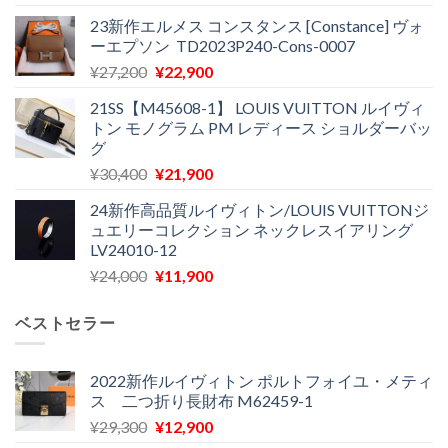
の
在
23新作エルメス コンスタンス [Constance] ヴォ
価
の
ーエプソン TD2023P240-Cons-0007
格
価
元
現
¥
27,200
¥
22,900
は
格
の
在
¥28,700
は
21SS【M45608-1】 LOUIS VUITTON ルイヴィ
価
の
で
¥18,300
トン モノグラム PM レディース ショルダーバッ
格
価
し
で
グ
は
格
た。
す。
元
現
¥
30,400
¥
21,900
¥27,200
は
の
在
で
¥22,900
24新作高品質ルイヴィトン/LOUIS VUITTONジ
価
の
し
で
ュエリーコレクション ネックレスイアリング
格
価
た。
す。
LV24010-12
は
格
元
現
¥
24,000
¥
11,900
¥30,400
は
の
在
で
¥21,900
価
の
し
で
ベストセラー
格
価
た。
す。
は
格
¥24,000
は
2022新作ルイヴィトン ポルトフォイユ・メティ
ス 二つ折り長財布 M62459-1
で
¥11,900
し
で
元
現
¥
29,300
¥
12,900
た。
す。
の
在