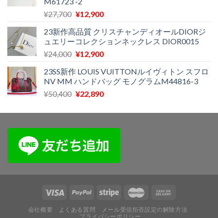
M61723 -2
は
格
元
現
¥
27,700
¥
12,900
¥65,000
は
の
在
で
¥28,500
23新作高品質 クリスチャンディオールDIORジ
価
の
し
で
ュエリーコレクションネックレス DIOR0015
格
価
た。
す。
元
現
¥
24,000
¥
12,900
は
格
の
在
¥27,700
は
23SS新作 LOUIS VUITTONルイヴィトン スフロ
価
の
で
¥12,900
NV MM ハンドバッグ モノグラムM44816-3
格
価
し
で
元
現
¥
50,400
¥
22,890
は
格
た。
す。
の
在
¥24,000
は
価
の
で
¥12,900
格
価
し
で
は
格
た。
す。
¥50,400
は
で
¥22,890
し
で
た。
す。
会社概要
よくある質問
メール受信拒否設定の解除方法
プライバシーポリシー