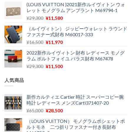
(LOUIS VUITTON )2021新作ルイヴィトン ウォ
価
の
レット モノグラム アンプラント M69794-1
格
価
元
現
¥
29,300
¥
11,580
は
格
の
在
¥29,300
は
（ルイヴィトン） ジッピーウォレット ラウンド
価
の
で
¥12,900
ファスナー式財布 M60017-333
格
価
し
で
元
現
¥
16,500
¥
11,970
は
格
た。
す。
の
在
¥29,300
は
2022新作ルイヴィトン 財布 レディース モノグ
価
の
で
¥11,580
ラム ポルトフォイユ パラス財布 M67478
格
価
し
で
元
現
¥
29,300
¥
11,500
は
格
た。
す。
の
在
¥16,500
は
価
の
で
¥11,970
人気商品
格
価
し
で
は
格
た。
す。
¥29,300
は
新作カルティエ Cartier 時計 スーパーコピー腕
時計 レディース メンズCarti371407-20
で
¥11,500
し
で
元
現
¥
65,000
¥
28,500
た。
す。
の
在
（LOUIS VUITTON） モノグラムポシェットポ
価
の
ルトモネ 二つ折りファスナー付き長財布
格
価