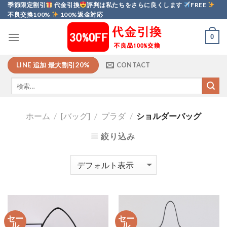
Skip
季節限定割引
代金引換
評判は私たちをさらに良くします
FREE
不良交換100%
100%返金対応
to
content
0
LINE 追加 最大割引20%
CONTACT
ホーム
/
[バッグ]
/
プラダ
/
ショルダーバッグ
絞り込み
セー
セー
ル
ル