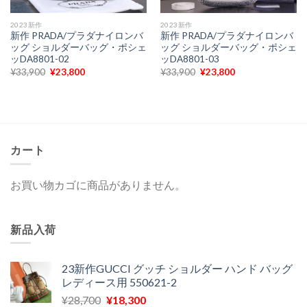
2023新作
2023新作
新作 PRADA/プラダナイロンバ
新作 PRADA/プラダナイロンバ
ッグ ショルダーバッグ・ポシェ
ッグ ショルダーバッグ・ポシェ
ッDA8801-02
ッDA8801-03
元
現
元
現
¥
33,900
¥
23,800
¥
33,900
¥
23,800
の
在
の
在
価
の
価
の
格
価
格
価
は
格
は
格
¥33,900
は
¥33,900
は
で
¥23,800
で
¥23,800
し
で
し
で
た。
す。
た。
す。
カート
お買い物カゴに商品がありません。
新品入荷
23新作GUCCI グッチ ショルダー ハンド バッグ
レディース用 550621-2
元
現
¥
28,700
¥
18,300