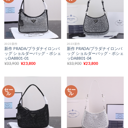
2023新作
2023新作
新作 PRADA/プラダナイロンバ
新作 PRADA/プラダナイロンバ
ッグ ショルダーバッグ・ポシェ
ッグ ショルダーバッグ・ポシェ
ッDA8801-01
ッDA8801-04
元
現
元
現
¥
33,900
¥
23,800
¥
33,900
¥
23,800
の
在
の
在
価
の
価
の
格
価
格
価
は
格
は
格
¥33,900
は
¥33,900
は
で
¥23,800
で
¥23,800
セー
セー
し
で
し
で
ル
ル
た。
す。
た。
す。