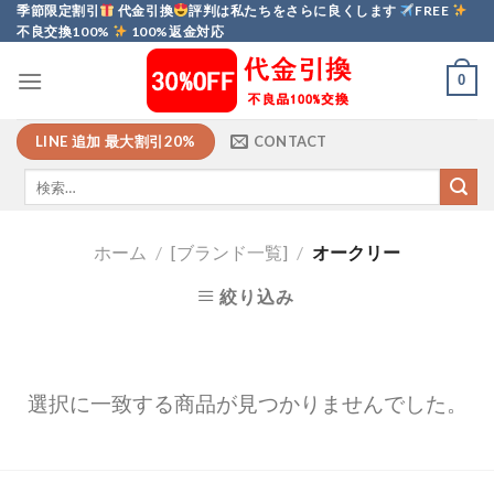
Skip
季節限定割引
代金引換
評判は私たちをさらに良くします
FREE
不良交換100%
100%返金対応
to
content
0
LINE 追加 最大割引20%
CONTACT
ホーム
/
[ブランド一覧]
/
オークリー
絞り込み
選択に一致する商品が見つかりませんでした。