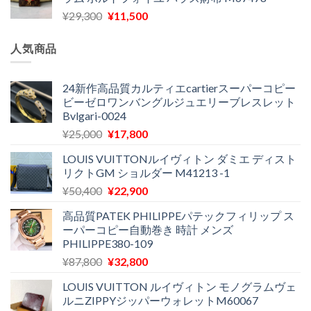
格
価
し
で
元
現
¥
29,300
¥
11,500
は
格
た。
す。
の
在
¥16,500
は
価
の
で
¥11,970
人気商品
格
価
し
で
は
格
た。
す。
¥29,300
は
24新作高品質カルティエcartierスーパーコピー
ビーゼロワンバングルジュエリーブレスレット
で
¥11,500
Bvlgari-0024
し
で
た。
す。
元
現
¥
25,000
¥
17,800
の
在
LOUIS VUITTONルイヴィトン ダミエ ディスト
価
の
リクトGM ショルダー M41213 -1
格
価
元
現
¥
50,400
¥
22,900
は
格
の
在
¥25,000
は
高品質PATEK PHILIPPEパテックフィリップ ス
価
の
で
¥17,800
ーパーコピー自動巻き 時計 メンズ
格
価
し
で
PHILIPPE380-109
は
格
た。
す。
元
現
¥
87,800
¥
32,800
¥50,400
は
の
在
で
¥22,900
LOUIS VUITTON ルイヴィトン モノグラムヴェ
価
の
し
で
ルニZIPPYジッパーウォレットM60067
格
価
た。
す。