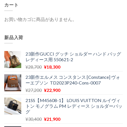
カート
お買い物カゴに商品がありません。
新品入荷
23新作GUCCI グッチ ショルダー ハンド バッグ
レディース用 550621-2
元
現
¥
28,700
¥
18,300
の
在
23新作エルメス コンスタンス [Constance] ヴォ
価
の
ーエプソン TD2023P240-Cons-0007
格
価
元
現
¥
27,200
¥
22,900
は
格
の
在
¥28,700
は
21SS【M45608-1】 LOUIS VUITTON ルイヴィ
価
の
で
¥18,300
トン モノグラム PM レディース ショルダーバッ
格
価
し
で
グ
は
格
た。
す。
元
現
¥
30,400
¥
21,900
¥27,200
は
の
在
で
¥22,900