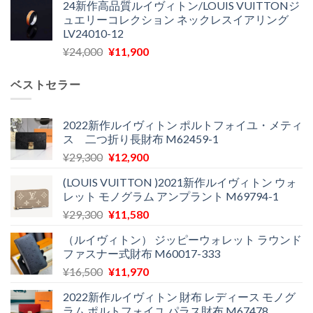
24新作高品質ルイヴィトン/LOUIS VUITTONジ
価
の
し
で
ュエリーコレクション ネックレスイアリング
格
価
た。
す。
LV24010-12
は
格
元
現
¥
24,000
¥
11,900
¥30,400
は
の
在
で
¥21,900
価
の
し
で
ベストセラー
格
価
た。
す。
は
格
¥24,000
は
2022新作ルイヴィトン ポルトフォイユ・メティ
ス 二つ折り長財布 M62459-1
で
¥11,900
し
で
元
現
¥
29,300
¥
12,900
た。
す。
の
在
(LOUIS VUITTON )2021新作ルイヴィトン ウォ
価
の
レット モノグラム アンプラント M69794-1
格
価
元
現
¥
29,300
¥
11,580
は
格
の
在
¥29,300
は
（ルイヴィトン） ジッピーウォレット ラウンド
価
の
で
¥12,900
ファスナー式財布 M60017-333
格
価
し
で
元
現
¥
16,500
¥
11,970
は
格
た。
す。
の
在
¥29,300
は
2022新作ルイヴィトン 財布 レディース モノグ
価
の
で
¥11,580
ラム ポルトフォイユ パラス財布 M67478