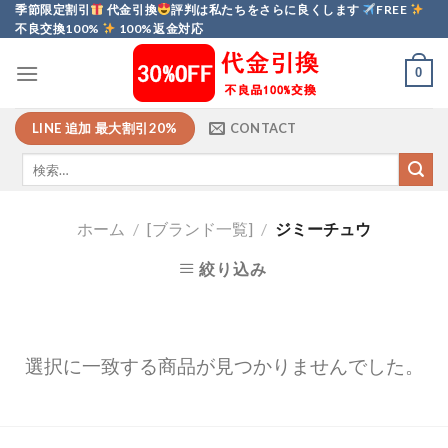
Skip
季節限定割引
代金引換
評判は私たちをさらに良くします
FREE
不良交換100%
100%返金対応
to
content
0
LINE 追加 最大割引20%
CONTACT
ホーム
/
[ブランド一覧]
/
ジミーチュウ
絞り込み
選択に一致する商品が見つかりませんでした。