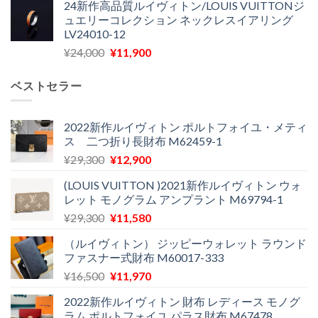
24新作高品質ルイヴィトン/LOUIS VUITTONジ
価
の
し
で
ュエリーコレクション ネックレスイアリング
格
価
た。
す。
LV24010-12
は
格
元
現
¥
24,000
¥
11,900
¥30,400
は
の
在
で
¥21,900
価
の
し
で
ベストセラー
格
価
た。
す。
は
格
¥24,000
は
2022新作ルイヴィトン ポルトフォイユ・メティ
ス 二つ折り長財布 M62459-1
で
¥11,900
し
で
元
現
¥
29,300
¥
12,900
た。
す。
の
在
(LOUIS VUITTON )2021新作ルイヴィトン ウォ
価
の
レット モノグラム アンプラント M69794-1
格
価
元
現
¥
29,300
¥
11,580
は
格
の
在
¥29,300
は
（ルイヴィトン） ジッピーウォレット ラウンド
価
の
で
¥12,900
ファスナー式財布 M60017-333
格
価
し
で
元
現
¥
16,500
¥
11,970
は
格
た。
す。
の
在
¥29,300
は
2022新作ルイヴィトン 財布 レディース モノグ
価
の
で
¥11,580
ラム ポルトフォイユ パラス財布 M67478