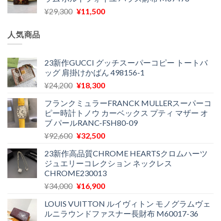
格
価
し
で
元
現
¥
29,300
¥
11,500
は
格
た。
す。
の
在
¥16,500
は
価
の
で
¥11,970
人気商品
格
価
し
で
は
格
た。
す。
¥29,300
は
23新作GUCCI グッチスーパーコピー トートバ
ッグ 肩掛けかばん 498156-1
で
¥11,500
し
で
元
現
¥
24,200
¥
18,300
た。
す。
の
在
フランクミュラーFRANCK MULLERスーパーコ
価
の
ピー時計トノウ カーベックス プティ マザー オ
格
価
ブ パールRANC-FSH80-09
は
格
元
現
¥
92,600
¥
32,500
¥24,200
は
の
在
で
¥18,300
23新作高品質CHROME HEARTSクロムハーツ
価
の
し
で
ジュエリーコレクション ネックレス
格
価
た。
す。
CHROME230013
は
格
元
現
¥
34,000
¥
16,900
¥92,600
は
の
在
で
¥32,500
LOUIS VUITTON ルイヴィトン モノグラムヴェ
価
の
し
で
ルニラウンドファスナー長財布 M60017-36
格
価
た。
す。