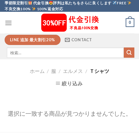
Skip
季節限定割引
代金引換
評判は私たちをさらに良くします
FREE
不良交換100%
100%返金対応
to
content
0
LINE 追加 最大割引20%
CONTACT
ホーム
/
服
/
エルメス
/
Ｔシャツ
絞り込み
選択に一致する商品が見つかりませんでした。