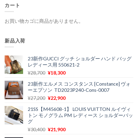
カート
お買い物カゴに商品がありません。
新品入荷
23新作GUCCI グッチ ショルダー ハンド バッグ
レディース用 550621-2
元
現
¥
28,700
¥
18,300
の
在
23新作エルメス コンスタンス [Constance] ヴォ
価
の
ーエプソン TD2023P240-Cons-0007
格
価
元
現
¥
27,200
¥
22,900
は
格
の
在
¥28,700
は
21SS【M45608-1】 LOUIS VUITTON ルイヴィ
価
の
で
¥18,300
トン モノグラム PM レディース ショルダーバッ
格
価
し
で
グ
は
格
た。
す。
元
現
¥
30,400
¥
21,900
¥27,200
は
の
在
で
¥22,900