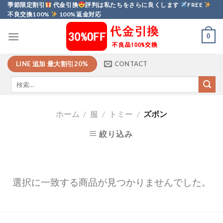
Skip
季節限定割引
代金引換
評判は私たちをさらに良くします
FREE
不良交換100%
100%返金対応
to
content
0
LINE 追加 最大割引20%
CONTACT
ホーム
/
服
/
トミー
/
ズボン
絞り込み
選択に一致する商品が見つかりませんでした。