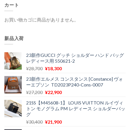
カート
お買い物カゴに商品がありません。
新品入荷
23新作GUCCI グッチ ショルダー ハンド バッグ
レディース用 550621-2
元
現
¥
28,700
¥
18,300
の
在
23新作エルメス コンスタンス [Constance] ヴォ
価
の
ーエプソン TD2023P240-Cons-0007
格
価
元
現
¥
27,200
¥
22,900
は
格
の
在
¥28,700
は
21SS【M45608-1】 LOUIS VUITTON ルイヴィ
価
の
で
¥18,300
トン モノグラム PM レディース ショルダーバッ
格
価
し
で
グ
は
格
た。
す。
元
現
¥
30,400
¥
21,900
¥27,200
は
の
在
で
¥22,900