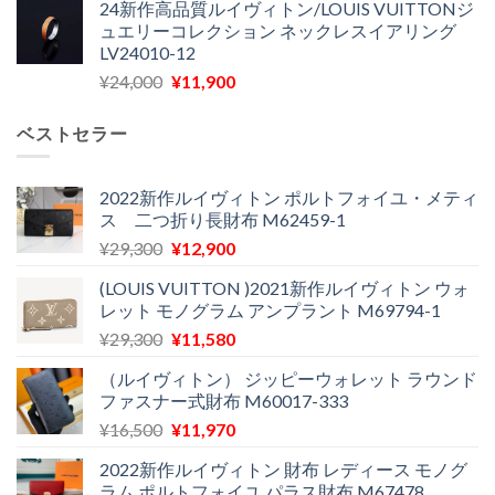
24新作高品質ルイヴィトン/LOUIS VUITTONジ
価
の
し
で
ュエリーコレクション ネックレスイアリング
格
価
た。
す。
LV24010-12
は
格
元
現
¥
24,000
¥
11,900
¥30,400
は
の
在
で
¥21,900
価
の
し
で
ベストセラー
格
価
た。
す。
は
格
¥24,000
は
2022新作ルイヴィトン ポルトフォイユ・メティ
ス 二つ折り長財布 M62459-1
で
¥11,900
し
で
元
現
¥
29,300
¥
12,900
た。
す。
の
在
(LOUIS VUITTON )2021新作ルイヴィトン ウォ
価
の
レット モノグラム アンプラント M69794-1
格
価
元
現
¥
29,300
¥
11,580
は
格
の
在
¥29,300
は
（ルイヴィトン） ジッピーウォレット ラウンド
価
の
で
¥12,900
ファスナー式財布 M60017-333
格
価
し
で
元
現
¥
16,500
¥
11,970
は
格
た。
す。
の
在
¥29,300
は
2022新作ルイヴィトン 財布 レディース モノグ
価
の
で
¥11,580
ラム ポルトフォイユ パラス財布 M67478