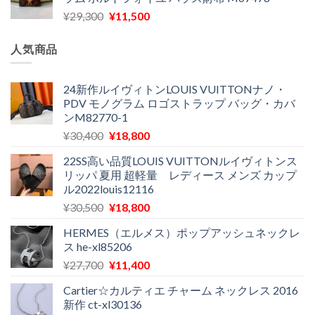
格
価
し
で
元
現
¥
29,300
¥
11,500
は
格
た。
す。
の
在
¥16,500
は
価
の
で
¥11,970
人気商品
格
価
し
で
は
格
た。
す。
¥29,300
は
24新作ルイヴィトンLOUIS VUITTONナノ・
PDV モノグラム ロゴストラップ バッグ・カバ
で
¥11,500
ンM82770-1
し
で
た。
す。
元
現
¥
30,400
¥
18,800
の
在
22SS高い品質LOUIS VUITTONルイヴィトンス
価
の
リッパ 夏用 超軽量 レディース メンズ カップ
格
価
ル2022louis12116
は
格
元
現
¥
30,500
¥
18,800
¥30,400
は
の
在
で
¥18,800
HERMES（エルメス）ポップアッシュネックレ
価
の
し
で
ス he-xl85206
格
価
た。
す。
元
現
¥
27,700
¥
11,400
は
格
の
在
¥30,500
は
Cartier☆カルティエ チャーム ネックレス 2016
価
の
で
¥18,800
新作 ct-xl30136
格
価
し
で