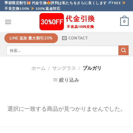
Skip
季節限定割引
代金引換
評判は私たちをさらに良くします
FREE
不良交換100%
100%返金対応
to
content
0
LINE 追加 最大割引20%
CONTACT
ホーム
/
サングラス
/
ブルガリ
絞り込み
選択に一致する商品が見つかりませんでした。