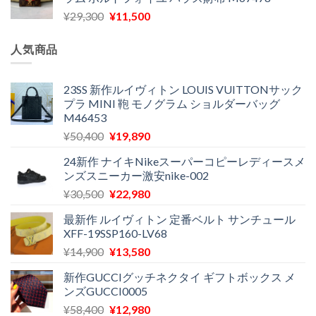
格
価
し
で
元
現
¥
29,300
¥
11,500
は
格
た。
す。
の
在
¥16,500
は
価
の
で
¥11,970
人気商品
格
価
し
で
は
格
た。
す。
¥29,300
は
23SS 新作ルイヴィトン LOUIS VUITTONサック
プラ MINI 鞄 モノグラム ショルダーバッグ
で
¥11,500
M46453
し
で
た。
す。
元
現
¥
50,400
¥
19,890
の
在
24新作 ナイキNikeスーパーコピーレディースメ
価
の
ンズスニーカー激安nike-002
格
価
元
現
¥
30,500
¥
22,980
は
格
の
在
¥50,400
は
最新作 ルイヴィトン 定番ベルト サンチュール
価
の
で
¥19,890
XFF-19SSP160-LV68
格
価
し
で
元
現
¥
14,900
¥
13,580
は
格
た。
す。
の
在
¥30,500
は
新作GUCCIグッチネクタイ ギフトボックス メ
価
の
で
¥22,980
ンズGUCCI0005
格
価
し
で
元
現
¥
58,400
¥
12,980
は
格
た。
す。