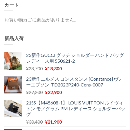
カート
お買い物カゴに商品がありません。
新品入荷
23新作GUCCI グッチ ショルダー ハンド バッグ
レディース用 550621-2
元
現
¥
28,700
¥
18,300
の
在
23新作エルメス コンスタンス [Constance] ヴォ
価
の
ーエプソン TD2023P240-Cons-0007
格
価
元
現
¥
27,200
¥
22,900
は
格
の
在
¥28,700
は
21SS【M45608-1】 LOUIS VUITTON ルイヴィ
価
の
で
¥18,300
トン モノグラム PM レディース ショルダーバッ
格
価
し
で
グ
は
格
た。
す。
元
現
¥
30,400
¥
21,900
¥27,200
は
の
在
で
¥22,900