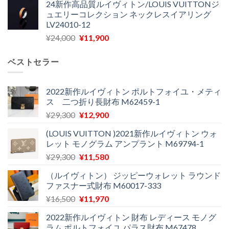
24新作高品質ルイヴィトン/LOUIS VUITTONジ
価
の
し
で
ュエリーコレクション ネックレスイアリング
格
価
た。
す。
LV24010-12
は
格
元
現
¥
24,000
¥
11,900
¥30,400
は
の
在
で
¥21,900
価
の
し
で
ベストセラー
格
価
た。
す。
は
格
¥24,000
は
2022新作ルイヴィトン ポルトフォイユ・メティ
ス 二つ折り長財布 M62459-1
で
¥11,900
し
で
元
現
¥
29,300
¥
12,900
た。
す。
の
在
(LOUIS VUITTON )2021新作ルイヴィトン ウォ
価
の
レット モノグラム アンプラント M69794-1
格
価
元
現
¥
29,300
¥
11,580
は
格
の
在
¥29,300
は
（ルイヴィトン） ジッピーウォレット ラウンド
価
の
で
¥12,900
ファスナー式財布 M60017-333
格
価
し
で
元
現
¥
16,500
¥
11,970
は
格
た。
す。
の
在
¥29,300
は
2022新作ルイヴィトン 財布 レディース モノグ
価
の
で
¥11,580
ラム ポルトフォイユ パラス財布 M67478