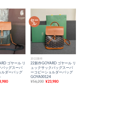
の
価
の
価
格
価
格
は
格
6,200
は
¥56,200
は
¥23,980
で
¥23,980
セー
で
し
で
ル
。
す。
た。
す。
2022新作
ARD ゴヤール リ
22新作GOYARD ゴヤール リ
クバッグスーパ
ュックサックバッグスーパ
ョルダーバッグ
ーコピーショルダーバッグ
6
GOYA00124
現
元
現
3,980
¥
56,200
¥
23,980
在
の
在
の
価
の
価
格
価
格
は
格
6,200
は
¥56,200
は
¥23,980
で
¥23,980
で
し
で
。
す。
た。
す。