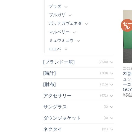
プラダ
ブルガリ
セ
ボッテガヴェネタ
ル
マルベリー
ミュウミュウ
ロエベ
[ブランド一覧]
(2830)
202
[時計]
22
(508)
ュッ
[財布]
ーコ
(615)
GOY
¥
56,
アクセサリー
(471)
サングラス
(0)
ダウンジャケット
(0)
ネクタイ
(31)