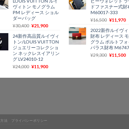
LOUIS VUITTON ルイ
ピーウォレット ラ
格
価
格
ヴィトン モノグラム
ドファスナー式財
は
格
は
PM レディース ショル
M60017-333
¥27,200
は
¥29,300
ダーバッグ
元
¥
16,500
¥
11,970
で
¥22,900
で
¥
元
現
¥
30,400
¥
21,900
の
し
で
し
2022新作ルイヴ
の
在
価
た。
す。
た。
24新作高品質ルイヴィ
財布 レディース 
価
の
格
トン/LOUIS VUITTON
グラム ポルトフォ
格
価
は
ジュエリーコレクショ
パラス財布 M6747
は
格
¥16,500
ン ネックレスイアリン
元
¥
29,300
¥
11,500
¥30,400
は
で
¥
グ LV24010-12
の
で
¥21,900
し
元
現
¥
24,000
¥
11,900
価
し
で
た。
の
在
格
た。
す。
価
の
は
格
価
¥29,300
は
格
で
¥
¥24,000
は
し
で
¥11,900
た。
し
で
た。
す。
除方法
プライバシーポリシー