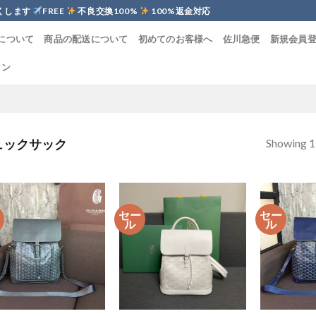
くします
FREE
不良交換100%
100%返金対応
について
商品の配送について
初めてのお客様へ
佐川急便
新規会員
イン
Showing 1–
ュックサック
ー
セー
セー
ル
ル