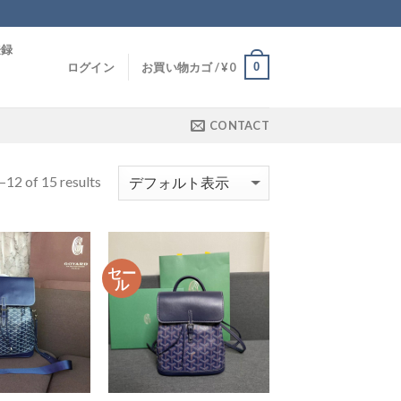
登録
0
ログイン
お買い物カゴ /
¥
0
CONTACT
12 of 15 results
セー
ル