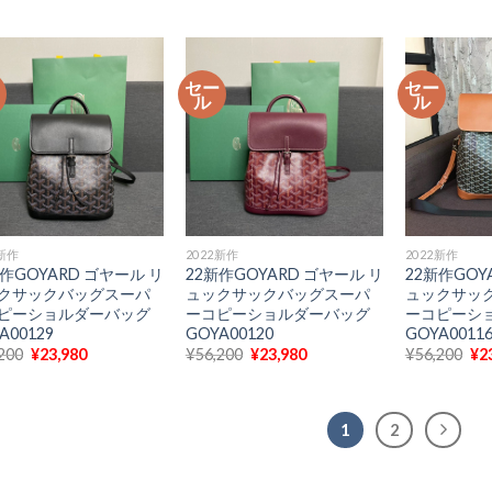
価
の
価
の
価
格
価
格
価
格
は
格
は
格
は
¥56,200
は
¥56,200
は
¥5
で
¥23,980
で
¥23,980
で
ー
セー
セー
し
で
し
で
し
ル
ル
た。
す。
た。
す。
た
2新作
2022新作
2022新作
新作GOYARD ゴヤール リ
22新作GOYARD ゴヤール リ
22新作GOY
クサックバッグスーパ
ュックサックバッグスーパ
ュックサッ
ピーショルダーバッグ
ーコピーショルダーバッグ
ーコピーシ
A00129
GOYA00120
GOYA0011
元
現
元
現
元
200
¥
23,980
¥
56,200
¥
23,980
¥
56,200
¥
2
の
在
の
在
の
価
の
価
の
価
格
価
格
価
格
は
格
は
格
は
1
2
¥56,200
は
¥56,200
は
¥5
で
¥23,980
で
¥23,980
で
し
で
し
で
し
た。
す。
た。
す。
た