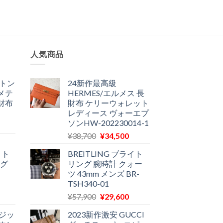
人気商品
ィトン
24新作最高級
メテ
HERMES/エルメス 長
財布
財布 ケリーウォレット
レディース ヴォーエプ
ソンHW-202230014-1
現
元
現
在
¥
38,700
¥
34,500
の
在
の
ィト
BREITLING ブライト
価
の
価
ノグ
リング 腕時計 クォー
格
価
格
ツ 43mm メンズ BR-
は
格
は
TSH340-01
¥38,700
は
12,900
現
元
現
¥
57,900
¥
29,600
で
¥34,500
で
在
の
在
し
で
す。
ジッ
2023新作激安 GUCCI
の
価
の
た。
す。