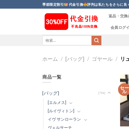
Skip
季節限定割引
代金引換
評判は私たちをさらに良
to
返品・交換
content
会員ログ
ホーム
/
[バッグ]
/
ゴヤール
/
リ
商品一覧
セ
ル
[バッグ]
(794)
[エルメス]
[ルイヴィトン]
イヴ サンローラン
ヴェルサーチ