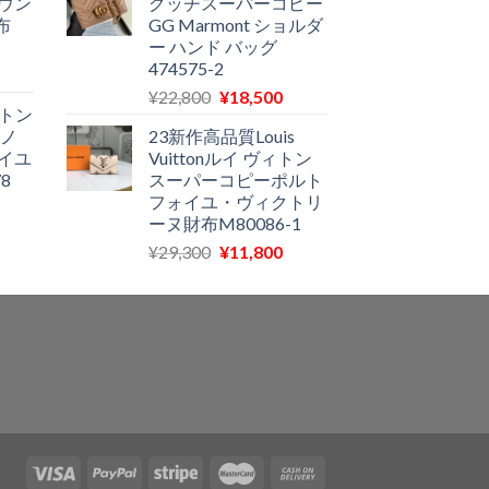
ウン
グッチスーパーコピー
価
格
価
布
GG Marmont ショルダ
格
は
格
ー ハンド バッグ
は
¥57,900
は
474575-2
現
11,580
で
¥29,600
元
現
在
¥
22,800
¥
18,500
で
し
で
ィトン
の
在
の
す。
た。
す。
モノ
23新作高品質Louis
価
の
価
イユ
Vuittonルイ ヴィトン
格
価
格
8
スーパーコピーポルト
は
格
は
フォイユ・ヴィクトリ
現
¥22,800
は
11,970
ーヌ財布M80086-1
在
で
¥18,500
で
元
現
¥
29,300
¥
11,800
の
し
で
す。
の
在
価
た。
す。
価
の
格
格
価
は
は
格
11,500
¥29,300
は
で
で
¥11,800
す。
し
で
た。
す。