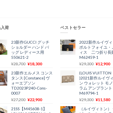
品入荷
ベストセラー
23新作GUCCI グッチ
2022新作ルイヴ
ショルダー ハンド バ
ポルトフォイユ・
ッグ レディース用
ィス 二つ折り長
550621-2
M62459-1
元
現
元
¥
28,700
¥
18,300
¥
29,300
¥
12,900
の
在
の
23新作エルメス コンス
(LOUIS VUITTON
価
の
価
タンス [Constance] ヴ
)2021新作ルイヴ
格
価
格
ォーエプソン
ン ウォレット モ
は
格
は
TD2023P240-Cons-
ラム アンプラント
¥28,700
は
¥29,300
0007
M69794-1
で
¥18,300
で
¥
元
現
元
¥
27,200
¥
22,900
¥
29,300
¥
11,580
し
で
し
の
在
の
た。
す。
た。
21SS【M45608-1】
（ルイヴィトン） 
価
の
価