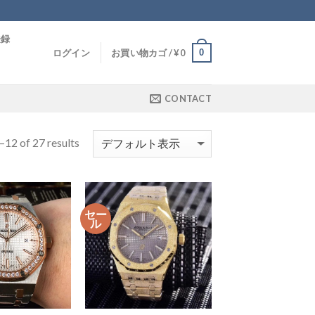
登録
0
ログイン
お買い物カゴ /
¥
0
CONTACT
12 of 27 results
セー
ル