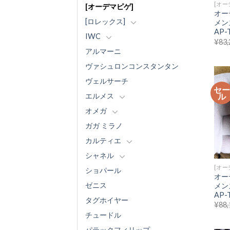
[オー
[オーデマピゲ]
オー
[ロレックス]
メン
AP-
IWC
¥
83,
アルマーニ
ヴァシュロンコンスタンタン
ヴェルサーチ
セ
ル
エルメス
オメガ
ガガ ミラノ
カルティエ
シャネル
[オー
ショパール
オー
ゼニス
メン
AP-
タグホイヤー
¥
88,
チュードル
パテックフィリップ