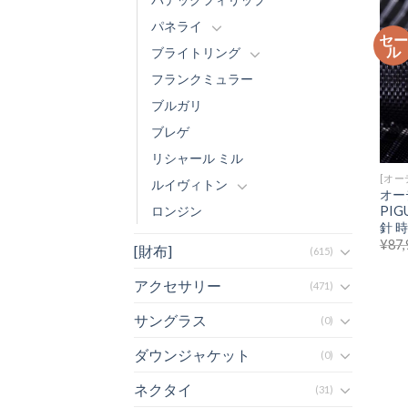
パネライ
セ
ル
ブライトリング
フランクミュラー
ブルガリ
ブレゲ
リシャール ミル
[オー
ルイヴィトン
オー
PIG
ロンジン
針 時
¥
87,
[財布]
(615)
アクセサリー
(471)
サングラス
(0)
ダウンジャケット
(0)
ネクタイ
(31)