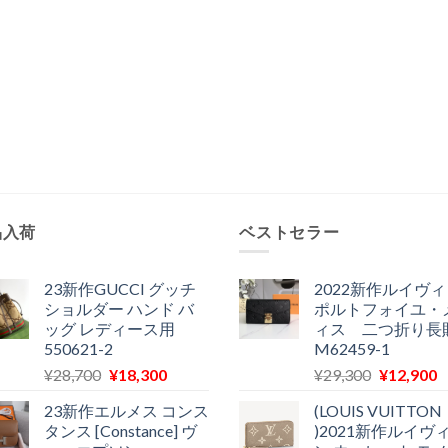
品入荷
ベストセラー
23新作GUCCI グッチ
2022新作ルイヴ
ショルダー ハンド バ
ポルトフォイユ・
ッグ レディース用
ィス 二つ折り長
550621-2
M62459-1
元
現
元
¥
28,700
¥
18,300
¥
29,300
¥
12,900
の
在
の
23新作エルメス コンス
(LOUIS VUITTON
価
の
価
タンス [Constance] ヴ
)2021新作ルイヴ
格
価
格