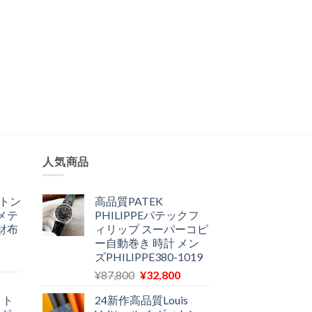
人気商品
ィトン
高品質PATEK
メテ
PHILIPPEパテックフ
財布
ィリップ スーパーコピ
ー自動巻き 時計 メン
ズPHILIPPE380-1019
現
元
現
在
¥
87,800
¥
32,800
の
在
の
ィト
24新作高品質Louis
価
の
価