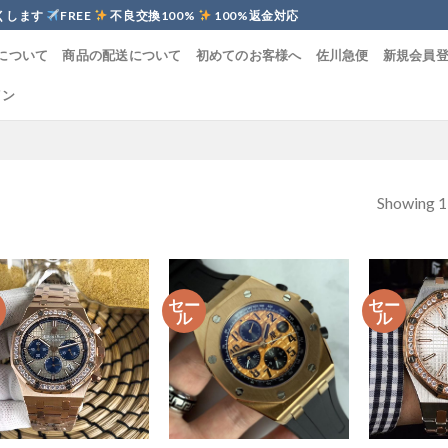
くします
FREE
不良交換100%
100%返金対応
について
商品の配送について
初めてのお客様へ
佐川急便
新規会員
イン
Showing 1–
ー
セー
セー
ル
ル