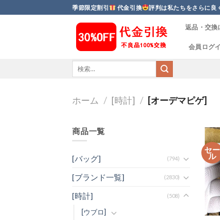
Skip
季節限定割引
代金引換
評判は私たちをさらに良
to
返品・交換
content
会員ログ
ホーム
/
[時計]
/
[オーデマピゲ]
商品一覧
セ
ル
[バッグ]
(794)
[ブランド一覧]
(2830)
[時計]
(508)
[ウブロ]