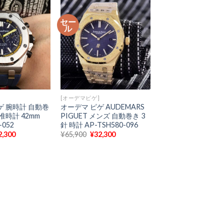
格
は
格
3,100
は
¥70,500
は
¥33,300
で
¥28,300
セー
で
し
で
ル
。
す。
た。
す。
[オーデマピゲ]
ゲ 腕時計 自動巻
オーデマ ピゲ AUDEMARS
准時計 42mm
PIGUET メンズ 自動巻き 3
-052
針 時計 AP-TSH580-096
現
元
現
2,300
¥
65,900
¥
32,300
在
の
在
の
価
の
価
格
価
格
は
格
3,200
は
¥65,900
は
¥32,300
で
¥32,300
で
し
で
。
す。
た。
す。