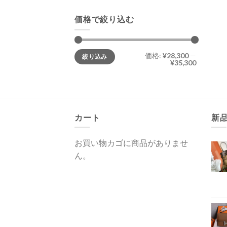
価格で絞り込む
最
最
価格:
¥28,300
—
絞り込み
低
高
¥35,300
価
価
格
格
カート
新
お買い物カゴに商品がありませ
ん。