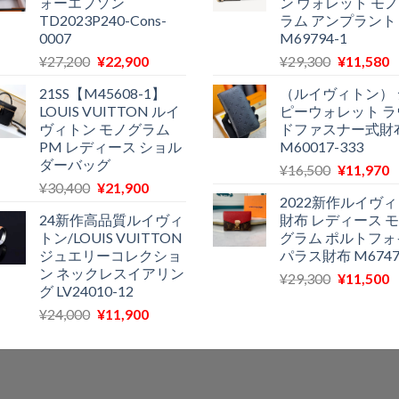
ォーエプソン
ン ウォレット モ
は
格
は
TD2023P240-Cons-
ラム アンプラント
¥28,700
は
¥29,300
0007
M69794-1
で
¥18,300
で
¥
元
現
元
¥
27,200
¥
22,900
¥
29,300
¥
11,580
し
で
し
の
在
の
た。
す。
た。
21SS【M45608-1】
（ルイヴィトン） 
価
の
価
LOUIS VUITTON ルイ
ピーウォレット ラ
格
価
格
ヴィトン モノグラム
ドファスナー式財
は
格
は
PM レディース ショル
M60017-333
¥27,200
は
¥29,300
ダーバッグ
元
¥
16,500
¥
11,970
で
¥22,900
で
¥
元
現
¥
30,400
¥
21,900
の
し
で
し
2022新作ルイヴ
の
在
価
た。
す。
た。
24新作高品質ルイヴィ
財布 レディース 
価
の
格
トン/LOUIS VUITTON
グラム ポルトフォ
格
価
は
ジュエリーコレクショ
パラス財布 M6747
は
格
¥16,500
ン ネックレスイアリン
元
¥
29,300
¥
11,500
¥30,400
は
で
¥
グ LV24010-12
の
で
¥21,900
し
元
現
¥
24,000
¥
11,900
価
し
で
た。
の
在
格
た。
す。
価
の
は
格
価
¥29,300
は
格
で
¥