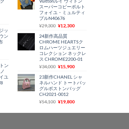
ノグ
Vuittonルイ ヴィトン
格
価
格
スーパーコピーポルト
は
格
は
フォイユ・ミュルティ
¥87,800
は
12,900
プルN40676
現
で
¥32,800
で
元
現
在
¥
29,300
¥
12,300
し
で
す。
ジッ
の
在
の
た。
す。
ウン
24新作高品質
価
の
価
布
CHROME HEARTSク
格
価
格
ロムハーツジュエリー
は
格
は
コレクション ネックレ
現
¥29,300
は
11,580
ス CHROME2200-01
在
で
¥12,300
で
ィトン
元
現
¥
34,000
¥
15,900
の
し
で
す。
モノ
の
在
価
た。
す。
イユ
23新作CHANEL シャ
価
の
格
8
ネルハンド トートバッ
格
価
は
グルボストンバッグ
現
は
格
11,970
CH2021-0012
在
¥34,000
は
で
元
現
¥
54,100
¥
19,800
の
で
¥15,900
す。
の
在
価
し
で
価
の
格
た。
す。
格
価
は
は
格
11,500