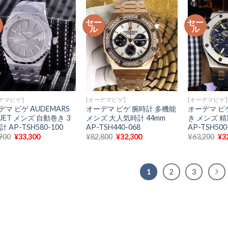
は
格
は
格
は
¥88,100
は
¥88,900
は
¥7
で
¥34,300
で
¥33,300
で
ー
セー
セー
し
で
し
で
し
ル
ル
た。
す。
た。
す。
た
デマピゲ]
[オーデマピゲ]
[オーデマピゲ]
デマ ピゲ AUDEMARS
オーデマ ピゲ 腕時計 多機能
オーデマ ピ
UET メンズ 自動巻き 3
メンズ 大人気時計 44mm
き メンズ 精
計 AP-TSH580-100
AP-TSH440-068
AP-TSH500
元
現
元
現
元
900
¥
33,300
¥
82,800
¥
32,300
¥
63,200
¥
3
の
在
の
在
の
価
の
価
の
価
格
価
格
価
格
は
格
は
格
は
1
2
3
¥87,900
は
¥82,800
は
¥6
で
¥33,300
で
¥32,300
で
し
で
し
で
し
た。
す。
た。
す。
た