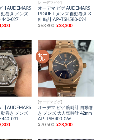
[オーデマピゲ]
【AUDEMARS
オーデマ ピゲ AUDEMARS
自動巻き メンズ
PIGUET メンズ 自動巻き 3
440-027
針 時計 AP-TSH580-094
現
元
現
4,300
¥
63,800
¥
33,300
在
の
在
の
価
の
価
格
価
格
は
格
9,300
は
¥63,800
は
¥34,300
で
¥33,300
セー
で
し
で
ル
。
す。
た。
す。
[オーデマピゲ]
【AUDEMARS
オーデマ ピゲ 腕時計 自動巻
自動巻き メンズ
き メンズ 大人気時計 42mm
440-031
AP-TSH400-066
現
元
現
3,300
¥
70,500
¥
28,300
在
の
在
の
価
の
価
格
価