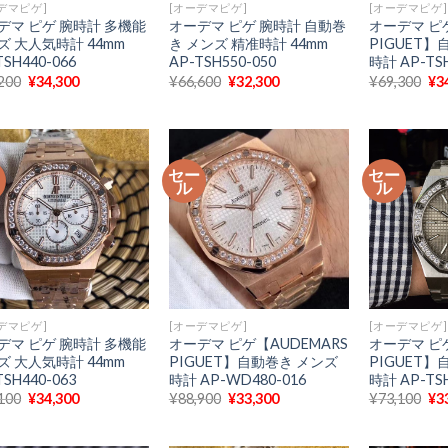
デマピゲ]
[オーデマピゲ]
[オーデマピゲ]
デマ ピゲ 腕時計 多機能
オーデマ ピゲ 腕時計 自動巻
オーデマ ピゲ
ズ 大人気時計 44mm
き メンズ 精准時計 44mm
PIGUET】
TSH440-066
AP-TSH550-050
時計 AP-TSH
元
現
元
現
元
200
¥
34,300
¥
66,600
¥
32,300
¥
69,300
¥
3
の
在
の
在
の
価
の
価
の
価
格
価
格
価
格
は
格
は
格
は
¥83,200
は
¥66,600
は
¥6
で
¥34,300
で
¥32,300
で
ー
セー
セー
し
で
し
で
し
ル
ル
た。
す。
た。
す。
た
デマピゲ]
[オーデマピゲ]
[オーデマピゲ]
デマ ピゲ 腕時計 多機能
オーデマ ピゲ【AUDEMARS
オーデマ ピゲ
ズ 大人気時計 44mm
PIGUET】自動巻き メンズ
PIGUET】
TSH440-063
時計 AP-WD480-016
時計 AP-TSH
元
現
元
現
元
100
¥
34,300
¥
88,900
¥
33,300
¥
73,100
¥
3
の
在
の
在
の
価
の
価
の
価
格
価
格
価
格