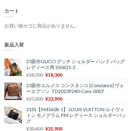
し
で
た。
す。
カート
お買い物カゴに商品がありません。
新品入荷
23新作GUCCI グッチ ショルダー ハンド バッグ
レディース用 550621-2
元
現
¥
28,700
¥
18,300
の
在
23新作エルメス コンスタンス [Constance] ヴォ
価
の
ーエプソン TD2023P240-Cons-0007
格
価
元
現
¥
27,200
¥
22,900
は
格
の
在
¥28,700
は
21SS【M45608-1】 LOUIS VUITTON ルイヴィ
価
の
で
¥18,300
トン モノグラム PM レディース ショルダーバッ
格
価
し
で
グ
は
格
た。
す。
元
現
¥
30,400
¥
21,900
¥27,200
は