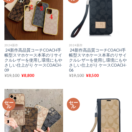
2024新作
2024新作
24新作高品質コーチCOACH手
24新作高品質コーチCOACH手
帳型スマホケース本革のリサイ
帳型スマホケース本革のリサイ
クルレザーを使用し環境にもや
クルレザーを使用し環境にもや
さしい仕上がり ケースCOACH-
さしい仕上がり ケースCOACH-
09
06
元
現
元
現
¥
19,100
¥
8,800
¥
19,100
¥
8,500
の
在
の
在
価
の
価
の
格
価
格
価
は
格
は
格
¥19,100
は
¥19,100
は
で
¥8,800
で
¥8,500
セー
セー
し
で
し
で
ル
ル
た。
す。
た。
す。