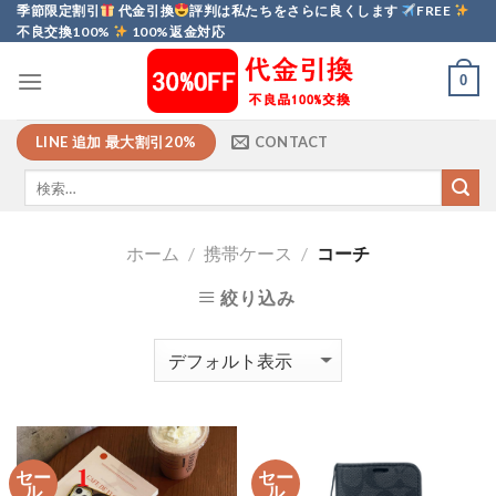
Skip
季節限定割引
代金引換
評判は私たちをさらに良くします
FREE
不良交換100%
100%返金対応
to
content
0
LINE 追加 最大割引20%
CONTACT
ホーム
/
携帯ケース
/
コーチ
絞り込み
セー
セー
ル
ル