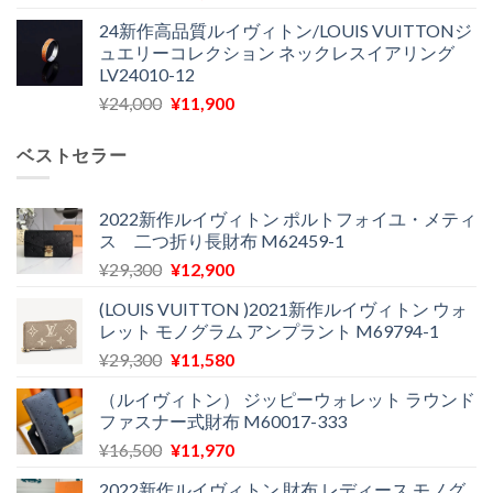
の
在
で
¥22,900
24新作高品質ルイヴィトン/LOUIS VUITTONジ
価
の
し
で
ュエリーコレクション ネックレスイアリング
格
価
た。
す。
LV24010-12
は
格
元
現
¥
24,000
¥
11,900
¥30,400
は
の
在
で
¥21,900
価
の
し
で
ベストセラー
格
価
た。
す。
は
格
¥24,000
は
2022新作ルイヴィトン ポルトフォイユ・メティ
ス 二つ折り長財布 M62459-1
で
¥11,900
し
で
元
現
¥
29,300
¥
12,900
た。
す。
の
在
(LOUIS VUITTON )2021新作ルイヴィトン ウォ
価
の
レット モノグラム アンプラント M69794-1
格
価
元
現
¥
29,300
¥
11,580
は
格
の
在
¥29,300
は
（ルイヴィトン） ジッピーウォレット ラウンド
価
の
で
¥12,900
ファスナー式財布 M60017-333
格
価
し
で
元
現
¥
16,500
¥
11,970
は
格
た。
す。
の
在
¥29,300
は
2022新作ルイヴィトン 財布 レディース モノグ