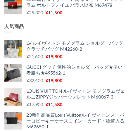
価
の
で
¥11,580
ラム ポルトフォイユ パラス財布 M67478
格
価
し
で
元
現
¥
29,300
¥
11,500
は
格
た。
す。
の
在
¥16,500
は
価
の
で
¥11,970
人気商品
格
価
し
で
は
格
た。
す。
¥29,300
は
LV ルイヴィトン モノグラム ショルダーバッグ
クラッチバッグ M42268-2
で
¥11,500
し
で
元
現
¥
21,600
¥
19,800
た。
す。
の
在
GUCCI グッチ 個性的ショルダーバッグ★早い
価
の
者勝ち★495562-1
格
価
元
現
¥
32,400
¥
19,800
は
格
の
在
¥21,600
は
LOUIS VUITTON ルイヴィトン モノグラムヴェ
価
の
で
¥19,800
ルニZIPPYジッパーウォレットM60067-3
格
価
し
で
元
現
¥
17,900
¥
11,580
は
格
た。
す。
の
在
¥32,400
は
23新作高品質Louis Vuittonルイ ヴィトンスーパ
価
の
で
¥19,800
ーコピーキーケースコイン・カード・紙幣入る
格
価
し
で
M62650-1
は
格
た。
す。