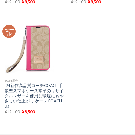
元
現
元
現
¥
19,100
¥
8,500
¥
19,100
¥
8,500
の
在
の
在
価
の
価
の
格
価
格
価
は
格
は
格
¥19,100
は
¥19,100
は
で
¥8,500
で
¥8,500
セー
し
で
し
で
ル
た。
す。
た。
す。
2024新作
24新作高品質コーチCOACH手
帳型スマホケース本革のリサイ
クルレザーを使用し環境にもや
さしい仕上がり ケースCOACH-
03
元
現
¥
19,100
¥
8,500
の
在
価
の
格
価
は
格
¥19,100
は
で
¥8,500