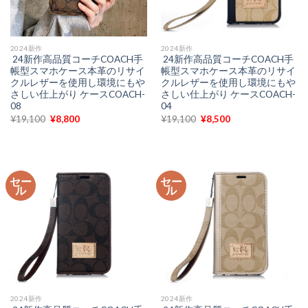
2024新作
2024新作
24新作高品質コーチCOACH手
24新作高品質コーチCOACH手
帳型スマホケース本革のリサイ
帳型スマホケース本革のリサイ
クルレザーを使用し環境にもや
クルレザーを使用し環境にもや
さしい仕上がり ケースCOACH-
さしい仕上がり ケースCOACH-
08
04
元
現
元
現
¥
19,100
¥
8,800
¥
19,100
¥
8,500
の
在
の
在
価
の
価
の
格
価
格
価
は
格
は
格
¥19,100
は
¥19,100
は
で
¥8,800
で
¥8,500
セー
セー
し
で
し
で
ル
ル
た。
す。
た。
す。
2024新作
2024新作