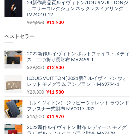
24新作高品質ルイヴィトン/LOUIS VUITTONジ
価
の
し
で
ュエリーコレクション ネックレスイアリング
格
価
た。
す。
LV24010-12
は
格
元
現
¥
24,000
¥
11,900
¥30,400
は
の
在
で
¥21,900
価
の
し
で
ベストセラー
格
価
た。
す。
は
格
¥24,000
は
2022新作ルイヴィトン ポルトフォイユ・メティ
ス 二つ折り長財布 M62459-1
で
¥11,900
し
で
元
現
¥
29,300
¥
12,900
た。
す。
の
在
(LOUIS VUITTON )2021新作ルイヴィトン ウォ
価
の
レット モノグラム アンプラント M69794-1
格
価
元
現
¥
29,300
¥
11,580
は
格
の
在
¥29,300
は
（ルイヴィトン） ジッピーウォレット ラウンド
価
の
で
¥12,900
ファスナー式財布 M60017-333
格
価
し
で
元
現
¥
16,500
¥
11,970
は
格
た。
す。
の
在
¥29,300
は
2022新作ルイヴィトン 財布 レディース モノグ
価
の
で
¥11,580
ラム ポルトフォイユ パラス財布 M67478