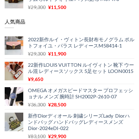
格
価
し
で
元
現
¥
29,300
¥
11,500
は
格
た。
す。
の
在
¥16,500
は
価
の
で
¥11,970
人気商品
格
価
し
で
は
格
た。
す。
¥29,300
は
2022新作ルイ・ヴィトン長財布モノグラム ポル
トフォイユ・パラス レディースM58414-1
で
¥11,500
し
で
元
現
¥
29,300
¥
11,900
た。
す。
の
在
22新作LOUIS VUITTON ルイヴィトン 靴下 ウー
価
の
ル混 レディースソックス 5足セット LOON0015
格
価
¥
9,650
は
格
¥29,300
は
OMEGA オメガスピードマスター プロフェッシ
で
¥11,900
ョナル メンズ 腕時計 SH2002P-2610-07
し
で
元
現
¥
36,300
¥
28,500
た。
す。
の
在
新作Diorディオール 刺繍シリーズLady Diorハ
価
の
ンドバッグ ハンドバッグレディースメンズ
格
価
Dior-2024eDI-022
は
格
元
現
¥
83,100
¥
29,900
¥36,300
は