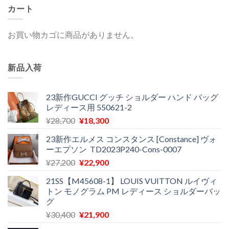
カート
お買い物カゴに商品がありません。
新品入荷
23新作GUCCI グッチ ショルダー ハンド バッグ
レディース用 550621-2
元
現
¥
28,700
¥
18,300
の
在
23新作エルメス コンスタンス [Constance] ヴォ
価
の
ーエプソン TD2023P240-Cons-0007
格
価
元
現
¥
27,200
¥
22,900
は
格
の
在
¥28,700
は
21SS【M45608-1】 LOUIS VUITTON ルイヴィ
価
の
で
¥18,300
トン モノグラム PM レディース ショルダーバッ
格
価
し
で
グ
は
格
た。
す。
元
現
¥
30,400
¥
21,900
¥27,200
は
の
在
で
¥22,900