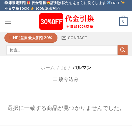
Skip
季節限定割引
代金引換
評判は私たちをさらに良くします
FREE
不良交換100%
100%返金対応
to
content
0
LINE 追加 最大割引20%
CONTACT
ホーム
/
服
/
バルマン
絞り込み
選択に一致する商品が見つかりませんでした。