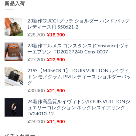
新品入荷
23新作GUCCI グッチ ショルダー ハンド バッグ
レディース用 550621-2
元
現
¥
28,700
¥
18,300
の
在
23新作エルメス コンスタンス [Constance] ヴォ
価
の
ーエプソン TD2023P240-Cons-0007
格
価
元
現
¥
27,200
¥
22,900
は
格
の
在
¥28,700
は
21SS【M45608-1】 LOUIS VUITTON ルイヴィ
価
の
で
¥18,300
トン モノグラム PM レディース ショルダーバッ
格
価
し
で
グ
は
格
た。
す。
元
現
¥
30,400
¥
21,900
¥27,200
は
の
在
で
¥22,900
24新作高品質ルイヴィトン/LOUIS VUITTONジ
価
の
し
で
ュエリーコレクション ネックレスイアリング
格
価
た。
す。
LV24010-12
は
格
元
現
¥
24,000
¥
11,900
¥30,400
は
の
在
で
¥21,900
価
の
し
で
ベストセラー