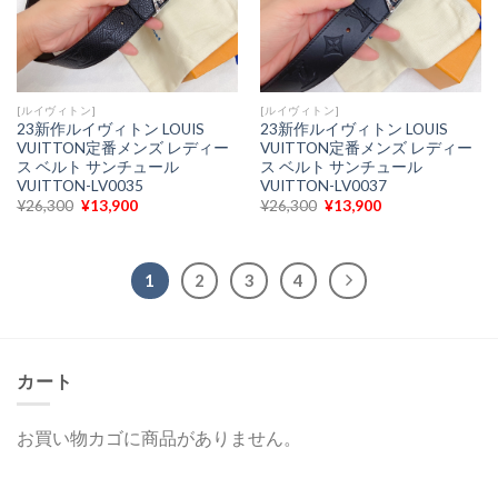
[ルイヴィトン]
[ルイヴィトン]
23新作ルイヴィトン LOUIS
23新作ルイヴィトン LOUIS
VUITTON定番メンズ レディー
VUITTON定番メンズ レディー
ス ベルト サンチュール
ス ベルト サンチュール
VUITTON-LV0035
VUITTON-LV0037
元
現
元
現
¥
26,300
¥
13,900
¥
26,300
¥
13,900
の
在
の
在
価
の
価
の
格
価
格
価
は
格
は
格
¥26,300
は
¥26,300
は
1
2
3
4
で
¥13,900
で
¥13,900
し
で
し
で
た。
す。
た。
す。
カート
お買い物カゴに商品がありません。