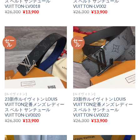
ス ベルト サンチュール
ス ベルト サンチュール
VUITTON-LV0018
VUITTON-LV002
元
現
元
現
¥
26,300
¥
13,900
¥
26,300
¥
13,900
の
在
の
在
価
の
価
の
格
価
格
価
は
格
は
格
¥26,300
は
¥26,300
は
で
¥13,900
で
¥13,900
セー
セー
し
で
し
で
ル
ル
た。
す。
た。
す。
[ルイヴィトン]
[ルイヴィトン]
23新作ルイヴィトン LOUIS
23新作ルイヴィトン LOUIS
VUITTON定番メンズ レディー
VUITTON定番メンズ レディー
ス ベルト サンチュール
ス ベルト サンチュール
VUITTON-LV0020
VUITTON-LV0022
元
現
元
現
¥
26,300
¥
13,900
¥
26,300
¥
13,900
の
在
の
在
価
の
価
の
格
価
格
価
は
格
は
格