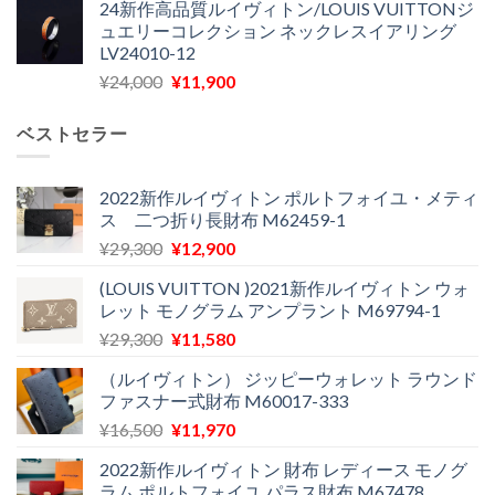
24新作高品質ルイヴィトン/LOUIS VUITTONジ
価
の
し
で
ュエリーコレクション ネックレスイアリング
格
価
た。
す。
LV24010-12
は
格
元
現
¥
24,000
¥
11,900
¥30,400
は
の
在
で
¥21,900
価
の
し
で
ベストセラー
格
価
た。
す。
は
格
¥24,000
は
2022新作ルイヴィトン ポルトフォイユ・メティ
ス 二つ折り長財布 M62459-1
で
¥11,900
し
で
元
現
¥
29,300
¥
12,900
た。
す。
の
在
(LOUIS VUITTON )2021新作ルイヴィトン ウォ
価
の
レット モノグラム アンプラント M69794-1
格
価
元
現
¥
29,300
¥
11,580
は
格
の
在
¥29,300
は
（ルイヴィトン） ジッピーウォレット ラウンド
価
の
で
¥12,900
ファスナー式財布 M60017-333
格
価
し
で
元
現
¥
16,500
¥
11,970
は
格
た。
す。
の
在
¥29,300
は
2022新作ルイヴィトン 財布 レディース モノグ
価
の
で
¥11,580
ラム ポルトフォイユ パラス財布 M67478