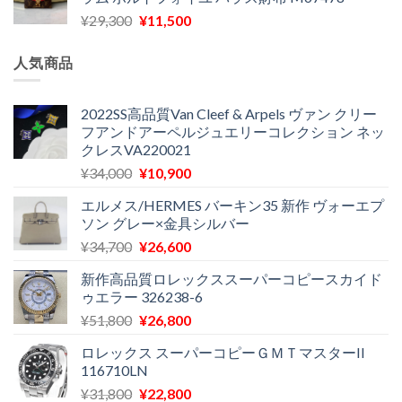
格
価
し
で
元
現
¥
29,300
¥
11,500
は
格
た。
す。
の
在
¥16,500
は
価
の
で
¥11,970
人気商品
格
価
し
で
は
格
た。
す。
¥29,300
は
2022SS高品質Van Cleef & Arpels ヴァン クリー
フアンドアーペルジュエリーコレクション ネッ
で
¥11,500
クレスVA220021
し
で
た。
す。
元
現
¥
34,000
¥
10,900
の
在
エルメス/HERMES バーキン35 新作 ヴォーエプ
価
の
ソン グレー×金具シルバー
格
価
元
現
¥
34,700
¥
26,600
は
格
の
在
¥34,000
は
新作高品質ロレックススーパーコピースカイド
価
の
で
¥10,900
ゥエラー 326238-6
格
価
し
で
元
現
¥
51,800
¥
26,800
は
格
た。
す。
の
在
¥34,700
は
ロレックス スーパーコピーＧＭＴマスターII
価
の
で
¥26,600
116710LN
格
価
し
で
元
現
¥
31,800
¥
22,800
は
格
た。
す。