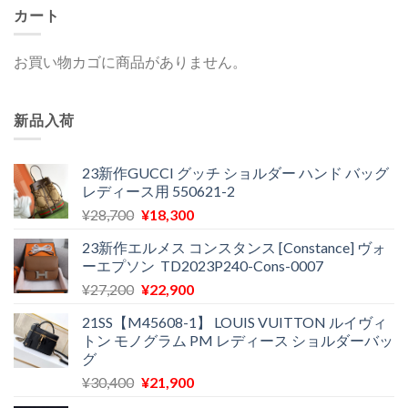
カート
お買い物カゴに商品がありません。
新品入荷
23新作GUCCI グッチ ショルダー ハンド バッグ
レディース用 550621-2
元
現
¥
28,700
¥
18,300
の
在
23新作エルメス コンスタンス [Constance] ヴォ
価
の
ーエプソン TD2023P240-Cons-0007
格
価
元
現
¥
27,200
¥
22,900
は
格
の
在
¥28,700
は
21SS【M45608-1】 LOUIS VUITTON ルイヴィ
価
の
で
¥18,300
トン モノグラム PM レディース ショルダーバッ
格
価
し
で
グ
は
格
た。
す。
元
現
¥
30,400
¥
21,900
¥27,200
は
の
在
で
¥22,900