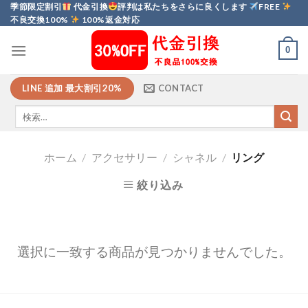
Skip
季節限定割引
代金引換
評判は私たちをさらに良くします
FREE
不良交換100%
100%返金対応
to
content
0
LINE 追加 最大割引20%
CONTACT
ホーム
/
アクセサリー
/
シャネル
/
リング
絞り込み
選択に一致する商品が見つかりませんでした。