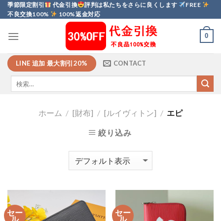
Skip
季節限定割引
代金引換
評判は私たちをさらに良くします
FREE
不良交換100%
100%返金対応
to
content
0
LINE 追加 最大割引20%
CONTACT
ホーム
/
[財布]
/
[ルイヴィトン]
/
エピ
絞り込み
セー
セー
ル
ル