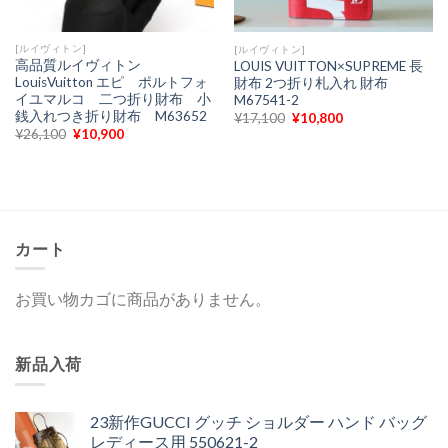
[ルイヴィトン]
[ルイヴィトン]
高品質ルイヴィトン
LOUIS VUITTON×SUPREME 長
LouisVuitton エピ ポルトフォ
財布 2つ折り札入れ 財布
イユマルコ 二つ折り財布 小
M67541-2
銭入れつき折り財布 M63652
元
現
¥
17,100
¥
10,800
の
在
元
現
¥
26,100
¥
10,900
価
の
の
在
格
価
価
の
は
格
格
価
¥17,100
は
は
格
で
¥10,800
¥26,100
は
し
で
で
¥10,900
た。
す。
し
で
た。
す。
カート
お買い物カゴに商品がありません。
新品入荷
23新作GUCCI グッチ ショルダー ハンド バッグ
レディース用 550621-2