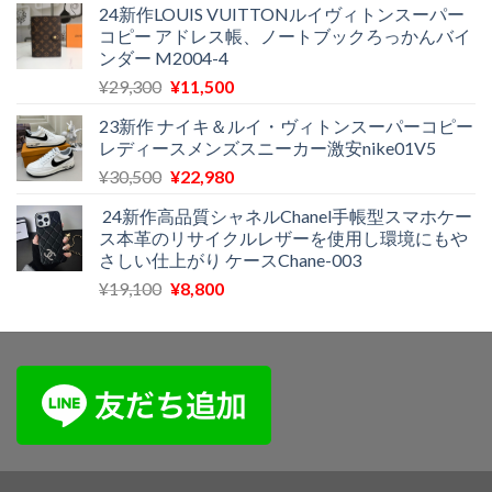
24新作LOUIS VUITTONルイヴィトンスーパー
価
の
コピー アドレス帳、ノートブックろっかんバイ
格
価
ンダー M2004-4
は
格
元
現
¥
29,300
¥
11,500
¥30,400
は
の
在
で
¥21,100
23新作 ナイキ＆ルイ・ヴィトンスーパーコピー
価
の
し
で
レディースメンズスニーカー激安nike01V5
格
価
た。
す。
元
現
¥
30,500
¥
22,980
は
格
の
在
¥29,300
は
24新作高品質シャネルChanel手帳型スマホケー
価
の
で
¥11,500
ス本革のリサイクルレザーを使用し環境にもや
格
価
し
で
さしい仕上がり ケースChane-003
は
格
た。
す。
元
現
¥
19,100
¥
8,800
¥30,500
は
の
在
で
¥22,980
価
の
し
で
格
価
た。
す。
は
格
¥19,100
は
で
¥8,800
し
で
た。
す。