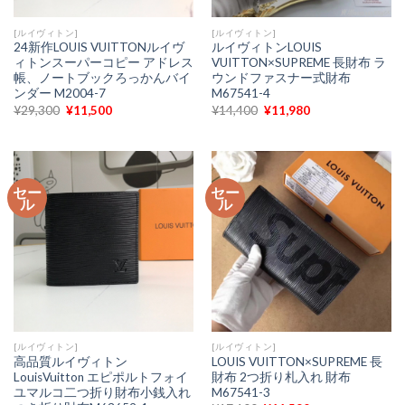
[ルイヴィトン]
[ルイヴィトン]
24新作LOUIS VUITTONルイヴ
ルイヴィトンLOUIS
ィトンスーパーコピー アドレス
VUITTON×SUPREME 長財布 ラ
帳、ノートブックろっかんバイ
ウンドファスナー式財布
ンダー M2004-7
M67541-4
元
現
元
現
¥
29,300
¥
11,500
¥
14,400
¥
11,980
の
在
の
在
価
の
価
の
格
価
格
価
は
格
は
格
¥29,300
は
¥14,400
は
で
¥11,500
で
¥11,980
セー
セー
し
で
し
で
ル
ル
た。
す。
た。
す。
[ルイヴィトン]
[ルイヴィトン]
高品質ルイヴィトン
LOUIS VUITTON×SUPREME 長
LouisVuitton エピポルトフォイ
財布 2つ折り札入れ 財布
ユマルコ二つ折り財布小銭入れ
M67541-3