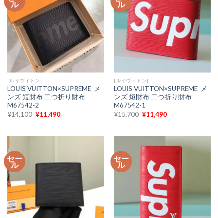
ル
ル
た。
す。
た。
す。
[ルイヴィトン]
[ルイヴィトン]
LOUIS VUITTON×SUPREME メ
LOUIS VUITTON×SUPREME メ
ンズ 短財布 二つ折り財布
ンズ 短財布 二つ折り財布
M67542-2
M67542-1
元
現
元
現
¥
14,100
¥
11,490
¥
15,700
¥
11,490
の
在
の
在
価
の
価
の
格
価
格
価
は
格
は
格
¥14,100
は
¥15,700
は
で
¥11,490
で
¥11,490
セー
セー
し
で
し
で
ル
ル
た。
す。
た。
す。