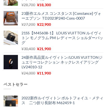
元
現
¥
28,700
¥
18,300
の
在
23新作エルメス コンスタンス [Constance] ヴォ
価
の
ーエプソン TD2023P240-Cons-0007
格
価
元
現
¥
27,200
¥
22,900
は
格
の
在
¥28,700
は
21SS【M45608-1】 LOUIS VUITTON ルイヴィ
価
の
で
¥18,300
トン モノグラム PM レディース ショルダーバッ
格
価
し
で
グ
は
格
た。
す。
元
現
¥
30,400
¥
21,900
¥27,200
は
の
在
で
¥22,900
24新作高品質ルイヴィトン/LOUIS VUITTONジ
価
の
し
で
ュエリーコレクション ネックレスイアリング
格
価
た。
す。
LV24010-12
は
格
元
現
¥
24,000
¥
11,900
¥30,400
は
の
在
で
¥21,900
価
の
し
で
ベストセラー
格
価
た。
す。
は
格
¥24,000
は
2022新作ルイヴィトン ポルトフォイユ・メティ
ス 二つ折り長財布 M62459-1
で
¥11,900