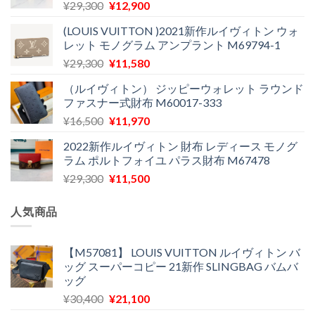
し
で
元
現
¥
29,300
¥
12,900
た。
す。
の
在
(LOUIS VUITTON )2021新作ルイヴィトン ウォ
価
の
レット モノグラム アンプラント M69794-1
格
価
元
現
¥
29,300
¥
11,580
は
格
の
在
¥29,300
は
（ルイヴィトン） ジッピーウォレット ラウンド
価
の
で
¥12,900
ファスナー式財布 M60017-333
格
価
し
で
元
現
¥
16,500
¥
11,970
は
格
た。
す。
の
在
¥29,300
は
2022新作ルイヴィトン 財布 レディース モノグ
価
の
で
¥11,580
ラム ポルトフォイユ パラス財布 M67478
格
価
し
で
元
現
¥
29,300
¥
11,500
は
格
た。
す。
の
在
¥16,500
は
価
の
で
¥11,970
人気商品
格
価
し
で
は
格
た。
す。
¥29,300
は
【M57081】 LOUIS VUITTON ルイヴィトン バ
ッグ スーパーコピー 21新作 SLINGBAG バムバ
で
¥11,500
ッグ
し
で
た。
す。
元
現
¥
30,400
¥
21,100
の
在