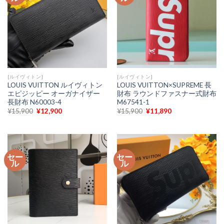
[ルイヴィトン]
[ルイヴィトン]
LOUIS VUITTON ルイヴィトン
LOUIS VUITTON×SUPREME 長
エピジッピー オーガナイザー
財布 ラウンドファスナー式財布
長財布 N60003-4
M67541-1
元
現
元
現
¥
15,900
¥
12,900
¥
15,900
¥
11,890
の
在
の
在
価
の
価
の
格
価
格
価
は
格
は
格
¥15,900
は
¥15,900
は
で
¥12,900
で
¥11,890
セー
セー
し
で
し
で
ル
ル
た。
す。
た。
す。