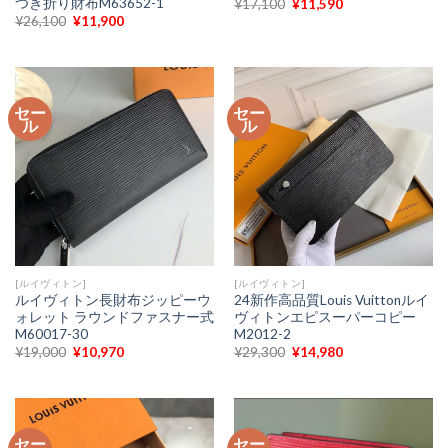
つき折り財布M63652-1
元
現
¥
17,100
¥
11,590
の
在
元
現
¥
26,100
¥
11,900
価
の
の
在
格
価
価
の
は
格
格
価
¥17,100
は
は
格
で
¥11,590
¥26,100
は
し
で
で
¥11,900
た。
す。
セー
セー
し
で
ル
ル
た。
す。
[ルイヴィトン]
[ルイヴィトン]
ルイヴィトン長財布ジッピーウ
24新作高品質Louis Vuittonルイ
ォレット ラウンドファスナー式
ヴィトンエピスーパーコピー
M60017-30
M2012-2
元
現
元
現
¥
19,000
¥
10,970
¥
29,300
¥
14,980
の
在
の
在
価
の
価
の
格
価
格
価
は
格
は
格
¥19,000
は
¥29,300
は
で
¥10,970
で
¥14,980
セー
セー
し
で
し
で