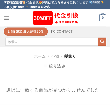
Skip
季節限定割引
代金引換
評判は私たちをさらに良くします
FREE
不良交換100%
100%返金対応
to
content
0
LINE 追加 最大割引20%
CONTACT
ホーム
/
小物
/
髪飾り
絞り込み
選択に一致する商品が見つかりませんでした。