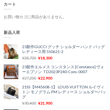
カート
お買い物カゴに商品がありません。
新品入荷
23新作GUCCI グッチ ショルダー ハンド バッグ
レディース用 550621-2
元
現
¥
28,700
¥
18,300
の
在
23新作エルメス コンスタンス [Constance] ヴォ
価
の
ーエプソン TD2023P240-Cons-0007
格
価
元
現
¥
27,200
¥
22,900
は
格
の
在
¥28,700
は
21SS【M45608-1】 LOUIS VUITTON ルイヴィ
価
の
で
¥18,300
トン モノグラム PM レディース ショルダーバッ
格
価
し
で
グ
は
格
た。
す。
元
現
¥
30,400
¥
21,900
¥27,200
は
の
在
で
¥22,900