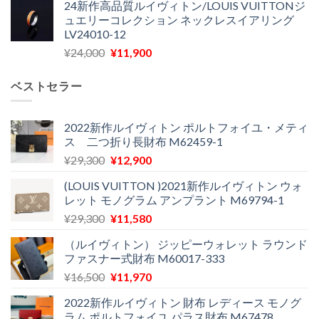
24新作高品質ルイヴィトン/LOUIS VUITTONジ
価
の
し
で
ュエリーコレクション ネックレスイアリング
格
価
た。
す。
LV24010-12
は
格
元
現
¥
24,000
¥
11,900
¥30,400
は
の
在
で
¥21,900
価
の
し
で
ベストセラー
格
価
た。
す。
は
格
¥24,000
は
2022新作ルイヴィトン ポルトフォイユ・メティ
ス 二つ折り長財布 M62459-1
で
¥11,900
し
で
元
現
¥
29,300
¥
12,900
た。
す。
の
在
(LOUIS VUITTON )2021新作ルイヴィトン ウォ
価
の
レット モノグラム アンプラント M69794-1
格
価
元
現
¥
29,300
¥
11,580
は
格
の
在
¥29,300
は
（ルイヴィトン） ジッピーウォレット ラウンド
価
の
で
¥12,900
ファスナー式財布 M60017-333
格
価
し
で
元
現
¥
16,500
¥
11,970
は
格
た。
す。
の
在
¥29,300
は
2022新作ルイヴィトン 財布 レディース モノグ
価
の
で
¥11,580
ラム ポルトフォイユ パラス財布 M67478