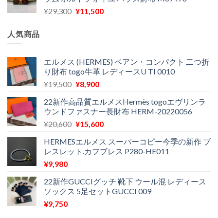
格
価
し
で
元
現
¥
29,300
¥
11,500
は
格
た。
す。
の
在
¥16,500
は
価
の
で
¥11,970
人気商品
格
価
し
で
は
格
た。
す。
¥29,300
は
エルメス (HERMES) ベアン・コンパクト 二つ折
り財布 togo牛革 レディースU TI 0010
で
¥11,500
し
で
元
現
¥
19,500
¥
8,900
た。
す。
の
在
22新作高品質エルメスHermès togoエヴリンラ
価
の
ウンドファスナー長財布 HERM-20220056
格
価
元
現
¥
20,600
¥
15,600
は
格
の
在
¥19,500
は
HERMESエルメス スーパーコピー今季の新作 ブ
価
の
で
¥8,900
レスレット.カフブレス P280-HE011
格
価
し
で
¥
9,980
は
格
た。
す。
¥20,600
は
22新作GUCCIグッチ 靴下 ウール混 レディース
で
¥15,600
ソックス 5足セットGUCCI 009
し
で
¥
9,750
た。
す。