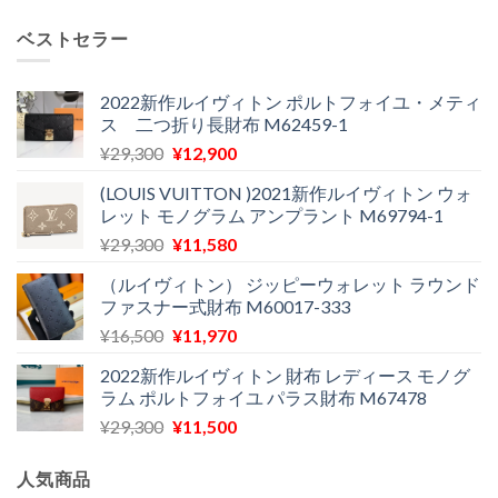
の
在
で
¥21,900
価
の
し
で
ベストセラー
格
価
た。
す。
は
格
¥24,000
は
2022新作ルイヴィトン ポルトフォイユ・メティ
ス 二つ折り長財布 M62459-1
で
¥11,900
し
で
元
現
¥
29,300
¥
12,900
た。
す。
の
在
(LOUIS VUITTON )2021新作ルイヴィトン ウォ
価
の
レット モノグラム アンプラント M69794-1
格
価
元
現
¥
29,300
¥
11,580
は
格
の
在
¥29,300
は
（ルイヴィトン） ジッピーウォレット ラウンド
価
の
で
¥12,900
ファスナー式財布 M60017-333
格
価
し
で
元
現
¥
16,500
¥
11,970
は
格
た。
す。
の
在
¥29,300
は
2022新作ルイヴィトン 財布 レディース モノグ
価
の
で
¥11,580
ラム ポルトフォイユ パラス財布 M67478
格
価
し
で
元
現
¥
29,300
¥
11,500
は
格
た。
す。
の
在
¥16,500
は
価
の
で
¥11,970
人気商品
格
価
し
で