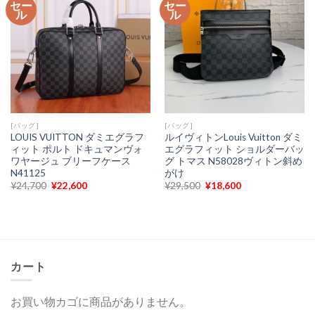
セー
セー
ル
ル
[バッグ]
[バッグ]
LOUIS VUITTON ダミエグラフ
ルイヴィトンLouis Vuitton ダミ
ィット ポルト ドキュマンヴォ
エグラフィット ショルダーバッ
ワヤージュ ブリーフケース
グ トマス N58028ヴィトン斜め
N41125
がけ
元
現
元
現
¥
24,700
¥
22,600
¥
29,500
¥
18,600
の
在
の
在
価
の
価
の
格
価
格
価
は
格
は
格
¥24,700
は
¥29,500
は
で
¥22,600
で
¥18,600
し
で
し
で
た。
す。
た。
す。
カート
お買い物カゴに商品がありません。