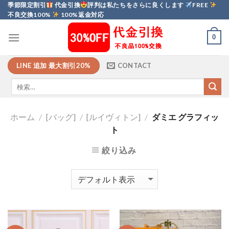
Skip
季節限定割引
代金引換
評判は私たちをさらに良くします
FREE
不良交換100%
100%返金対応
to
content
0
LINE 追加 最大割引20%
CONTACT
ホーム
/
[バッグ]
/
[ルイヴィトン]
/
ダミエ グラフィッ
ト
絞り込み