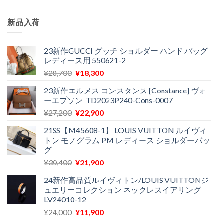
新品入荷
23新作GUCCI グッチ ショルダー ハンド バッグ
レディース用 550621-2
元
現
¥
28,700
¥
18,300
の
在
23新作エルメス コンスタンス [Constance] ヴォ
価
の
ーエプソン TD2023P240-Cons-0007
格
価
元
現
¥
27,200
¥
22,900
は
格
の
在
¥28,700
は
21SS【M45608-1】 LOUIS VUITTON ルイヴィ
価
の
で
¥18,300
トン モノグラム PM レディース ショルダーバッ
格
価
し
で
グ
は
格
た。
す。
元
現
¥
30,400
¥
21,900
¥27,200
は
の
在
で
¥22,900
24新作高品質ルイヴィトン/LOUIS VUITTONジ
価
の
し
で
ュエリーコレクション ネックレスイアリング
格
価
た。
す。
LV24010-12
は
格
元
現
¥
24,000
¥
11,900
¥30,400
は