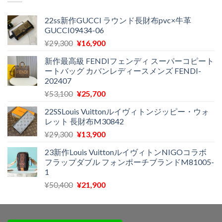
は
格
た。
す。
¥29,300
は
22ss新作GUCCI ラウンド長財布pvc×牛革
GUCCI09434-06
で
¥11,500
し
で
元
現
¥
29,300
¥
16,900
た。
す。
の
在
新作最高級 FENDIフェンディ スーパーコピート
価
の
ートバッグ カバンレディースメンズ FENDI-
格
価
202407
は
格
元
現
¥
53,100
¥
25,700
¥29,300
は
の
在
で
¥16,900
22SSLouis Vuittonルイヴィトンジッピー・ウォ
価
の
し
で
レット 長財布M30842
格
価
た。
す。
元
現
¥
29,300
¥
13,900
は
格
の
在
¥53,100
は
23新作Louis VuittonルイヴィトンNIGOコラボ
価
の
で
¥25,700
フラップダブル フォンポーチブランドM81005-
格
価
し
で
1
は
格
た。
す。
元
現
¥
50,400
¥
21,900
¥29,300
は
の
在
で
¥13,900
価
の
し
で
格
価
た。
す。