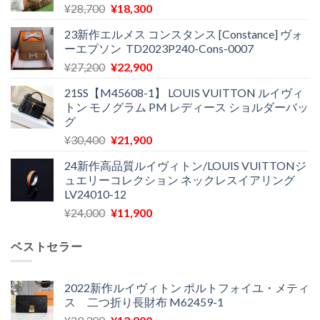
元
現
¥
28,700
¥
18,300
の
在
23新作エルメス コンスタンス [Constance] ヴォ
価
の
ーエプソン TD2023P240-Cons-0007
格
価
元
現
¥
27,200
¥
22,900
は
格
の
在
¥28,700
は
21SS【M45608-1】 LOUIS VUITTON ルイヴィ
価
の
で
¥18,300
トン モノグラム PM レディース ショルダーバッ
格
価
し
で
グ
は
格
た。
す。
元
現
¥
30,400
¥
21,900
¥27,200
は
の
在
で
¥22,900
24新作高品質ルイヴィトン/LOUIS VUITTONジ
価
の
し
で
ュエリーコレクション ネックレスイアリング
格
価
た。
す。
LV24010-12
は
格
元
現
¥
24,000
¥
11,900
¥30,400
は
の
在
で
¥21,900
価
の
し
で
ベストセラー
格
価
た。
す。
は
格
¥24,000
は
2022新作ルイヴィトン ポルトフォイユ・メティ
ス 二つ折り長財布 M62459-1
で
¥11,900
し
で
元
現