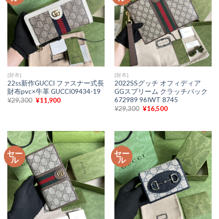
[財布]
[財布]
22ss新作GUCCI ファスナー式長
2022SSグッチ オフィディア
財布pvc×牛革 GUCCI09434-19
GGスプリーム クラッチバック
672989 96IWT 8745
元
現
¥
29,300
¥
11,900
の
在
元
現
¥
29,300
¥
16,500
価
の
の
在
格
価
価
の
は
格
格
価
¥29,300
は
は
格
で
¥11,900
¥29,300
は
し
で
で
¥16,500
た。
す。
セー
セー
し
で
ル
ル
た。
す。