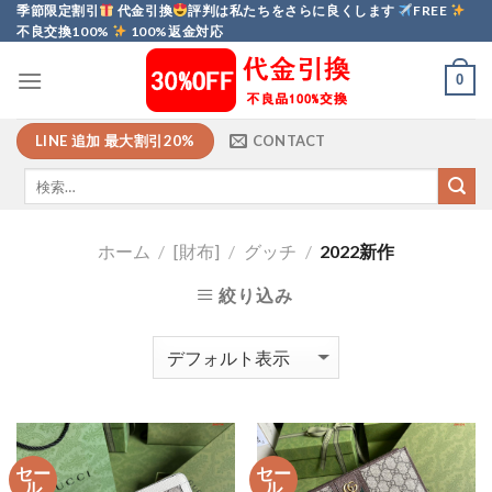
Skip
季節限定割引
代金引換
評判は私たちをさらに良くします
FREE
不良交換100%
100%返金対応
to
content
0
LINE 追加 最大割引20%
CONTACT
ホーム
/
[財布]
/
グッチ
/
2022新作
絞り込み
セー
セー
ル
ル