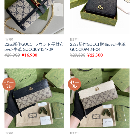
[財布]
[財布]
22ss新作GUCCI ラウンド長財布
22ss新作GUCCI 財布pvc×牛革
pvc×牛革 GUCCI09434-09
GUCCI09434-04
元
現
元
現
¥
29,300
¥
16,900
¥
29,300
¥
12,500
の
在
の
在
価
の
価
の
格
価
格
価
は
格
は
格
¥29,300
は
¥29,300
は
で
¥16,900
で
¥12,500
セー
セー
し
で
し
で
ル
ル
た。
す。
た。
す。
[財布]
[財布]