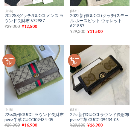
[財布]
[財布]
2022SSグッチ/GUCCI メンズ ラ
2022新作GUCCI (グッチ)スモー
ウンド長財布 672987
ル ホースビット ウォレット
621887
元
現
¥
29,300
¥
12,500
の
在
元
現
¥
29,300
¥
11,500
価
の
の
在
格
価
価
の
は
格
格
価
¥29,300
は
は
格
で
¥12,500
¥29,300
は
し
で
で
¥11,500
た。
す。
セー
セー
し
で
ル
ル
た。
す。
[財布]
[財布]
22ss新作GUCCI ラウンド長財布
22ss新作GUCCI ラウンド長財布
pvc×牛革 GUCCI09434-05
pvc×牛革 GUCCI09434-06
元
現
元
現
¥
29,300
¥
16,900
¥
29,300
¥
16,900
の
在
の
在
価
の
価
の