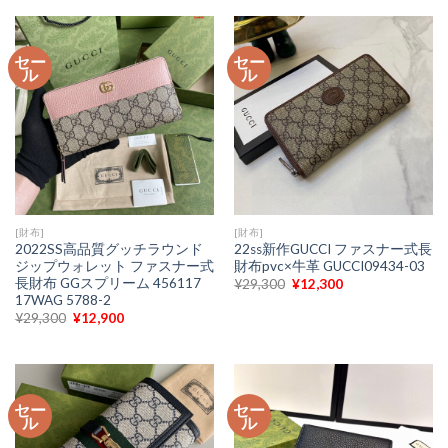
格
価
格
価
は
格
は
格
¥29,300
は
¥29,300
は
で
¥16,900
で
¥16,900
セー
セー
し
で
し
で
ル
ル
た。
す。
た。
す。
[財布]
[財布]
2022SS高品質グッチラウンド
22ss新作GUCCI ファスナー式長
ジップウォレット ファスナー式
財布pvc×牛革 GUCCI09434-03
長財布 GGスプリーム 456117
元
現
¥
29,300
¥
12,300
の
在
17WAG 5788-2
価
の
元
現
¥
29,300
¥
12,900
格
価
の
在
は
格
価
の
¥29,300
は
格
価
で
¥12,300
は
格
し
で
¥29,300
は
た。
す。
で
¥12,900
セー
セー
し
で
ル
ル
た。
す。