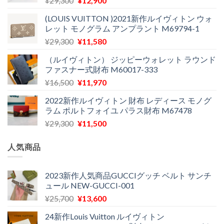
¥
29,300
¥
12,900
た。
す。
の
在
(LOUIS VUITTON )2021新作ルイヴィトン ウォ
価
の
レット モノグラム アンプラント M69794-1
格
価
元
現
¥
29,300
¥
11,580
は
格
の
在
¥29,300
は
（ルイヴィトン） ジッピーウォレット ラウンド
価
の
で
¥12,900
ファスナー式財布 M60017-333
格
価
し
で
元
現
¥
16,500
¥
11,970
は
格
た。
す。
の
在
¥29,300
は
2022新作ルイヴィトン 財布 レディース モノグ
価
の
で
¥11,580
ラム ポルトフォイユ パラス財布 M67478
格
価
し
で
元
現
¥
29,300
¥
11,500
は
格
た。
す。
の
在
¥16,500
は
価
の
で
¥11,970
人気商品
格
価
し
で
は
格
た。
す。
¥29,300
は
2023新作人気商品GUCCIグッチ ベルト サンチ
ュール NEW-GUCCI-001
で
¥11,500
し
で
元
現
¥
25,700
¥
13,600
た。
す。
の
在
24新作Louis Vuitton ルイヴィトン
価
の