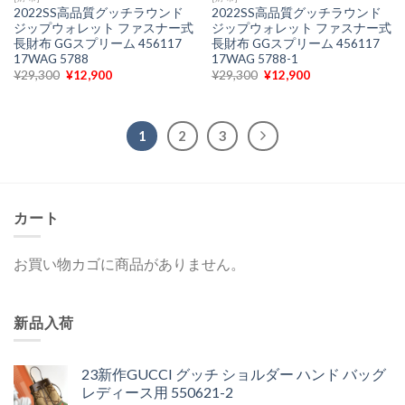
2022SS高品質グッチラウンド
2022SS高品質グッチラウンド
ジップウォレット ファスナー式
ジップウォレット ファスナー式
長財布 GGスプリーム 456117
長財布 GGスプリーム 456117
17WAG 5788
17WAG 5788-1
元
現
元
現
¥
29,300
¥
12,900
¥
29,300
¥
12,900
の
在
の
在
価
の
価
の
格
価
格
価
は
格
は
格
¥29,300
は
¥29,300
は
1
2
3
で
¥12,900
で
¥12,900
し
で
し
で
た。
す。
た。
す。
カート
お買い物カゴに商品がありません。
新品入荷
23新作GUCCI グッチ ショルダー ハンド バッグ
レディース用 550621-2