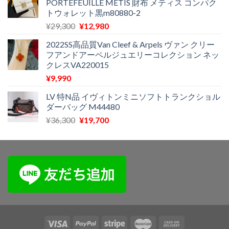
PORTEFEUILLE METIS 財布 メティス コンパク
格
価
トウォレット黒m80880-2
は
格
元
現
¥
29,300
¥
12,980
¥25,700
は
の
在
で
¥13,600
2022SS高品質Van Cleef & Arpels ヴァン クリー
価
の
し
で
フアンドアーペルジュエリーコレクション ネッ
格
価
た。
す。
クレスVA220015
は
格
¥
9,990
¥29,300
は
で
¥12,980
LV 特N品 イヴィトンミニソフトトランクショル
し
で
ダーバッグ M44480
た。
す。
元
現
¥
36,300
¥
19,700
の
在
価
の
格
価
は
格
¥36,300
は
で
¥19,700
し
で
た。
す。