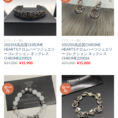
[ブランド一覧]
[ブランド一覧]
2022SS高品質CHROME
2022SS高品質CHROME
HEARTSクロムハーツジュエリ
HEARTSクロムハーツジュエリ
ーコレクション ネックレス
ーコレクション ネックレス
CHROME220025
CHROME220026
元
現
元
現
¥
34,000
¥
15,900
¥
34,000
¥
15,800
の
在
の
在
価
の
価
の
格
価
格
価
は
格
は
格
¥34,000
は
¥34,000
は
で
¥15,900
で
¥15,800
セー
セー
し
で
し
で
ル
ル
た。
す。
た。
す。