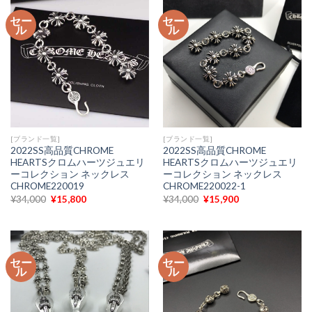
¥34,000
は
¥34,000
は
で
¥15,900
で
¥14,900
セー
セー
し
で
し
で
ル
ル
た。
す。
た。
す。
[ブランド一覧]
[ブランド一覧]
2022SS高品質CHROME
2022SS高品質CHROME
HEARTSクロムハーツジュエリ
HEARTSクロムハーツジュエリ
ーコレクション ネックレス
ーコレクション ネックレス
CHROME220019
CHROME220022-1
元
現
元
現
¥
34,000
¥
15,800
¥
34,000
¥
15,900
の
在
の
在
価
の
価
の
格
価
格
価
は
格
は
格
¥34,000
は
¥34,000
は
で
¥15,800
で
¥15,900
セー
セー
し
で
し
で
ル
ル
た。
す。
た。
す。