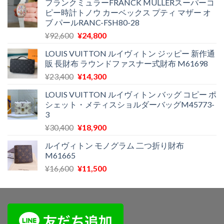
¥29,300
は
フランクミュラーFRANCK MULLERスーパーコ
ピー時計トノウ カーベックス プティ マザー オ
で
¥11,500
ブ パールRANC-FSH80-28
し
で
た。
す。
元
現
¥
92,600
¥
24,800
の
在
LOUIS VUITTON ルイヴィトン ジッピー 新作通
価
の
販 長財布 ラウンドファスナー式財布 M61698
格
価
元
現
¥
23,400
¥
14,300
は
格
の
在
¥92,600
は
LOUIS VUITTON ルイヴィトン バッグ コピー ポ
価
の
で
¥24,800
シェット・メティスショルダーバッグM45773-
格
価
し
で
3
は
格
た。
す。
元
現
¥
30,400
¥
18,900
¥23,400
は
の
在
で
¥14,300
ルイヴィトン モノグラム 二つ折り財布
価
の
し
で
M61665
格
価
た。
す。
元
現
¥
16,600
¥
11,500
は
格
の
在
¥30,400
は
価
の
で
¥18,900
格
価
し
で
は
格
た。
す。
¥16,600
は