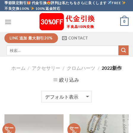
Skip
季節限定割引
代金引換
評判は私たちをさらに良くします
FREE
不良交換100%
100%返金対応
to
content
0
LINE 追加 最大割引20%
CONTACT
ホーム
/
アクセサリー
/
クロムハーツ
/
2022新作
絞り込み
セー
セー
ル
ル