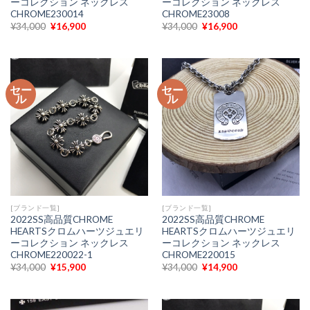
ーコレクション ネックレス
ーコレクション ネックレス
CHROME230014
CHROME23008
元
現
元
現
¥
34,000
¥
16,900
¥
34,000
¥
16,900
の
在
の
在
価
の
価
の
格
価
格
価
は
格
は
格
¥34,000
は
¥34,000
は
で
¥16,900
で
¥16,900
セー
セー
し
で
し
で
ル
ル
た。
す。
た。
す。
[ブランド一覧]
[ブランド一覧]
2022SS高品質CHROME
2022SS高品質CHROME
HEARTSクロムハーツジュエリ
HEARTSクロムハーツジュエリ
ーコレクション ネックレス
ーコレクション ネックレス
CHROME220022-1
CHROME220015
元
現
元
現
¥
34,000
¥
15,900
¥
34,000
¥
14,900
の
在
の
在
価
の
価
の
格
価
格
価
は
格
は
格