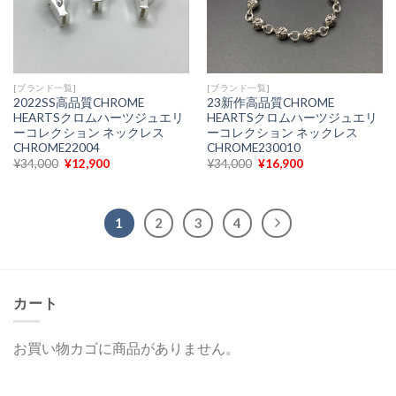
[ブランド一覧]
[ブランド一覧]
2022SS高品質CHROME
23新作高品質CHROME
HEARTSクロムハーツジュエリ
HEARTSクロムハーツジュエリ
ーコレクション ネックレス
ーコレクション ネックレス
CHROME22004
CHROME230010
元
現
元
現
¥
34,000
¥
12,900
¥
34,000
¥
16,900
の
在
の
在
価
の
価
の
格
価
格
価
は
格
は
格
¥34,000
は
¥34,000
は
1
2
3
4
で
¥12,900
で
¥16,900
し
で
し
で
た。
す。
た。
す。
カート
お買い物カゴに商品がありません。