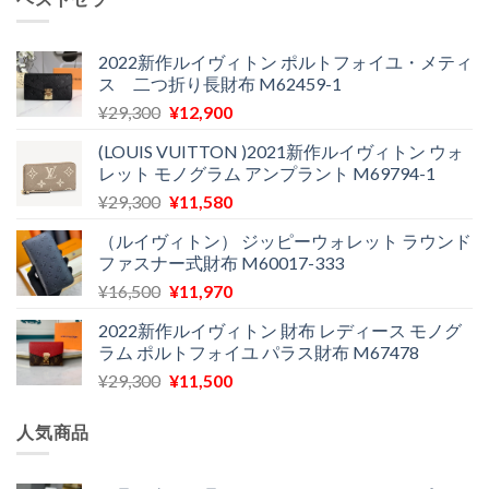
格
価
た。
す。
は
格
¥24,000
は
2022新作ルイヴィトン ポルトフォイユ・メティ
ス 二つ折り長財布 M62459-1
で
¥11,900
し
で
元
現
¥
29,300
¥
12,900
た。
す。
の
在
(LOUIS VUITTON )2021新作ルイヴィトン ウォ
価
の
レット モノグラム アンプラント M69794-1
格
価
元
現
¥
29,300
¥
11,580
は
格
の
在
¥29,300
は
（ルイヴィトン） ジッピーウォレット ラウンド
価
の
で
¥12,900
ファスナー式財布 M60017-333
格
価
し
で
元
現
¥
16,500
¥
11,970
は
格
た。
す。
の
在
¥29,300
は
2022新作ルイヴィトン 財布 レディース モノグ
価
の
で
¥11,580
ラム ポルトフォイユ パラス財布 M67478
格
価
し
で
元
現
¥
29,300
¥
11,500
は
格
た。
す。
の
在
¥16,500
は
価
の
で
¥11,970
人気商品
格
価
し
で
は
格
た。
す。