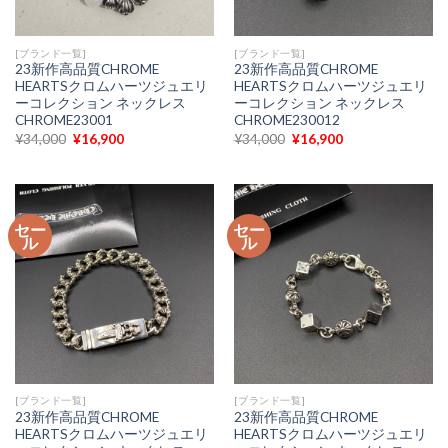
[ブランド一覧]
[ブランド一覧]
23新作高品質CHROME
23新作高品質CHROME
HEARTSクロムハーツジュエリ
HEARTSクロムハーツジュエリ
ーコレクション ネックレス
ーコレクション ネックレス
CHROME23001
CHROME230012
元
現
元
現
¥
34,000
¥
16,900
¥
34,000
¥
16,900
の
在
の
在
価
の
価
の
格
価
格
価
は
格
は
格
¥34,000
は
¥34,000
は
で
¥16,900
で
¥16,900
セー
セー
し
で
し
で
ル
ル
た。
す。
た。
す。
[ブランド一覧]
[ブランド一覧]
23新作高品質CHROME
23新作高品質CHROME
HEARTSクロムハーツジュエリ
HEARTSクロムハーツジュエリ