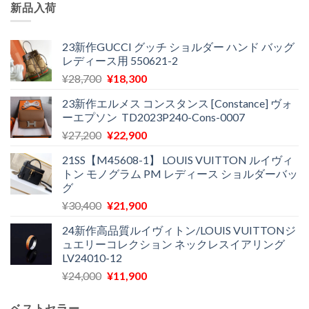
新品入荷
23新作GUCCI グッチ ショルダー ハンド バッグ
レディース用 550621-2
元
現
¥
28,700
¥
18,300
の
在
23新作エルメス コンスタンス [Constance] ヴォ
価
の
ーエプソン TD2023P240-Cons-0007
格
価
元
現
¥
27,200
¥
22,900
は
格
の
在
¥28,700
は
21SS【M45608-1】 LOUIS VUITTON ルイヴィ
価
の
で
¥18,300
トン モノグラム PM レディース ショルダーバッ
格
価
し
で
グ
は
格
た。
す。
元
現
¥
30,400
¥
21,900
¥27,200
は
の
在
で
¥22,900
24新作高品質ルイヴィトン/LOUIS VUITTONジ
価
の
し
で
ュエリーコレクション ネックレスイアリング
格
価
た。
す。
LV24010-12
は
格
元
現
¥
24,000
¥
11,900
¥30,400
は
の
在
で
¥21,900
価
の
し
で
ベストセラー