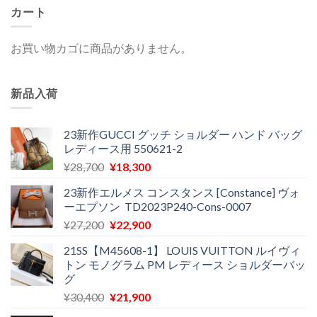
カート
お買い物カゴに商品がありません。
新品入荷
23新作GUCCI グッチ ショルダー ハンド バッグ
レディース用 550621-2
元
現
¥
28,700
¥
18,300
の
在
23新作エルメス コンスタンス [Constance] ヴォ
価
の
ーエプソン TD2023P240-Cons-0007
格
価
元
現
¥
27,200
¥
22,900
は
格
の
在
¥28,700
は
21SS【M45608-1】 LOUIS VUITTON ルイヴィ
価
の
で
¥18,300
トン モノグラム PM レディース ショルダーバッ
格
価
し
で
グ
は
格
た。
す。
元
現
¥
30,400
¥
21,900
¥27,200
は
の
在
で
¥22,900