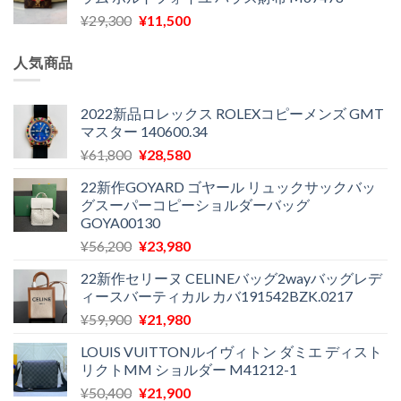
格
価
し
で
元
現
¥
29,300
¥
11,500
は
格
た。
す。
の
在
¥16,500
は
価
の
で
¥11,970
人気商品
格
価
し
で
は
格
た。
す。
¥29,300
は
2022新品ロレックス ROLEXコピーメンズ GMT
マスター 140600.34
で
¥11,500
し
で
元
現
¥
61,800
¥
28,580
た。
す。
の
在
22新作GOYARD ゴヤール リュックサックバッ
価
の
グスーパーコピーショルダーバッグ
格
価
GOYA00130
は
格
元
現
¥
56,200
¥
23,980
¥61,800
は
の
在
で
¥28,580
22新作セリーヌ CELINEバッグ2wayバッグレデ
価
の
し
で
ィースバーティカル カバ191542BZK.0217
格
価
た。
す。
元
現
¥
59,900
¥
21,980
は
格
の
在
¥56,200
は
LOUIS VUITTONルイヴィトン ダミエ ディスト
価
の
で
¥23,980
リクトMM ショルダー M41212-1
格
価
し
で
元
現
¥
50,400
¥
21,900
は
格
た。
す。