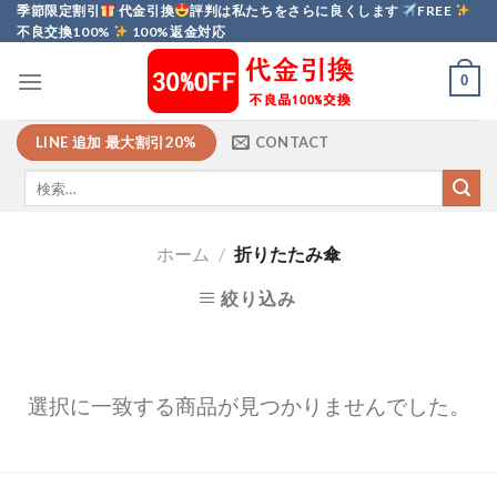
Skip
季節限定割引
代金引換
評判は私たちをさらに良くします
FREE
不良交換100%
100%返金対応
to
content
0
LINE 追加 最大割引20%
CONTACT
ホーム
/
折りたたみ傘
絞り込み
選択に一致する商品が見つかりませんでした。