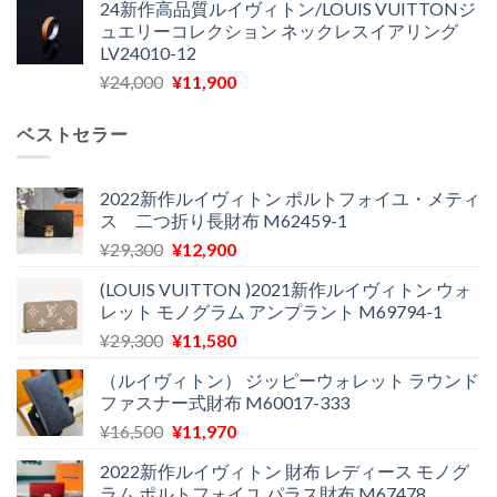
24新作高品質ルイヴィトン/LOUIS VUITTONジ
価
の
し
で
ュエリーコレクション ネックレスイアリング
格
価
た。
す。
LV24010-12
は
格
元
現
¥
24,000
¥
11,900
¥30,400
は
の
在
で
¥21,900
価
の
し
で
ベストセラー
格
価
た。
す。
は
格
¥24,000
は
2022新作ルイヴィトン ポルトフォイユ・メティ
ス 二つ折り長財布 M62459-1
で
¥11,900
し
で
元
現
¥
29,300
¥
12,900
た。
す。
の
在
(LOUIS VUITTON )2021新作ルイヴィトン ウォ
価
の
レット モノグラム アンプラント M69794-1
格
価
元
現
¥
29,300
¥
11,580
は
格
の
在
¥29,300
は
（ルイヴィトン） ジッピーウォレット ラウンド
価
の
で
¥12,900
ファスナー式財布 M60017-333
格
価
し
で
元
現
¥
16,500
¥
11,970
は
格
た。
す。
の
在
¥29,300
は
2022新作ルイヴィトン 財布 レディース モノグ
価
の
で
¥11,580
ラム ポルトフォイユ パラス財布 M67478