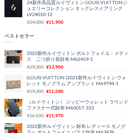
24新作高品質ルイヴィトン/LOUIS VUITTONジ
価
の
し
で
ュエリーコレクション ネックレスイアリング
格
価
た。
す。
LV24010-12
は
格
元
現
¥
24,000
¥
11,900
¥30,400
は
の
在
で
¥21,900
価
の
し
で
ベストセラー
格
価
た。
す。
は
格
¥24,000
は
2022新作ルイヴィトン ポルトフォイユ・メティ
ス 二つ折り長財布 M62459-1
で
¥11,900
し
で
元
現
¥
29,300
¥
12,900
た。
す。
の
在
(LOUIS VUITTON )2021新作ルイヴィトン ウォ
価
の
レット モノグラム アンプラント M69794-1
格
価
元
現
¥
29,300
¥
11,580
は
格
の
在
¥29,300
は
（ルイヴィトン） ジッピーウォレット ラウンド
価
の
で
¥12,900
ファスナー式財布 M60017-333
格
価
し
で
元
現
¥
16,500
¥
11,970
は
格
た。
す。
の
在
¥29,300
は
2022新作ルイヴィトン 財布 レディース モノグ
価
の
で
¥11,580
ラム ポルトフォイユ パラス財布 M67478