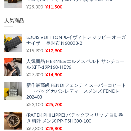
格
価
し
で
元
現
¥
29,300
¥
11,500
は
格
た。
す。
の
在
¥16,500
は
価
の
で
¥11,970
人気商品
格
価
し
で
は
格
た。
す。
¥29,300
は
LOUIS VUITTON ルイヴィトン ジッピー オーガ
ナイザー 長財布 N60003-2
で
¥11,500
し
で
元
現
¥
15,900
¥
12,900
た。
す。
の
在
人気商品 HERMES/エルメス ベルト サンチュー
価
の
ル XFF-19P160-HE96
格
価
元
現
¥
27,300
¥
14,800
は
格
の
在
¥15,900
は
新作最高級 FENDIフェンディ スーパーコピート
価
の
で
¥12,900
ートバッグ カバンレディースメンズ FENDI-
格
価
し
で
202408
は
格
た。
す。
元
現
¥
53,100
¥
25,700
¥27,300
は
の
在
で
¥14,800
(PATEK PHILIPPE) パテックフィリップ 自動巻
価
の
し
で
き 時計 メンズ PP-TSH380-100
格
価
た。
す。
元
現
¥
67,800
¥
28,800
は
格