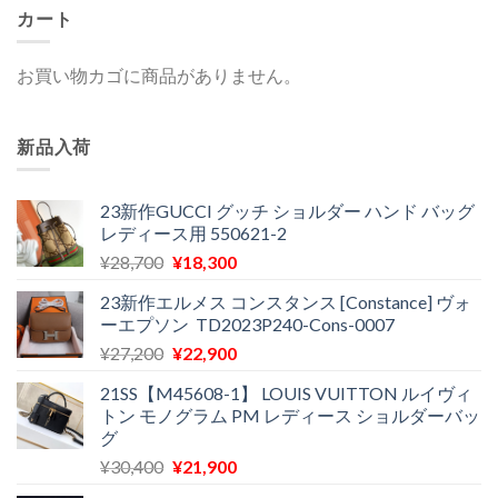
カート
お買い物カゴに商品がありません。
新品入荷
23新作GUCCI グッチ ショルダー ハンド バッグ
レディース用 550621-2
元
現
¥
28,700
¥
18,300
の
在
23新作エルメス コンスタンス [Constance] ヴォ
価
の
ーエプソン TD2023P240-Cons-0007
格
価
元
現
¥
27,200
¥
22,900
は
格
の
在
¥28,700
は
21SS【M45608-1】 LOUIS VUITTON ルイヴィ
価
の
で
¥18,300
トン モノグラム PM レディース ショルダーバッ
格
価
し
で
グ
は
格
た。
す。
元
現
¥
30,400
¥
21,900
¥27,200
は
の
在
で
¥22,900