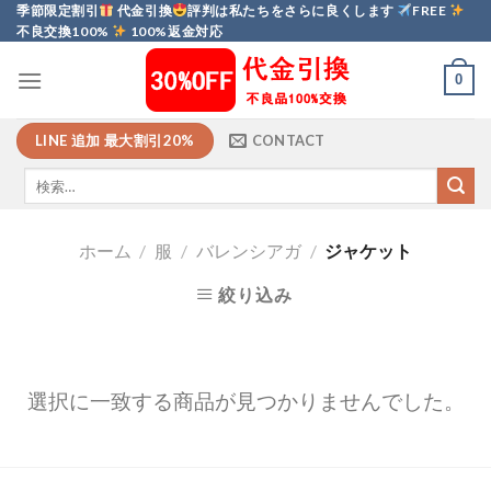
Skip
季節限定割引
代金引換
評判は私たちをさらに良くします
FREE
不良交換100%
100%返金対応
to
content
0
LINE 追加 最大割引20%
CONTACT
ホーム
/
服
/
バレンシアガ
/
ジャケット
絞り込み
選択に一致する商品が見つかりませんでした。