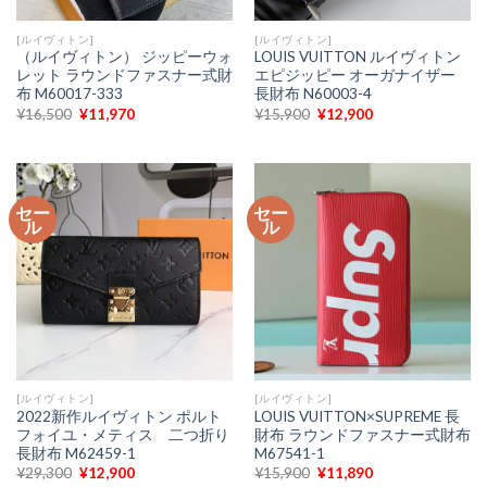
[ルイヴィトン]
[ルイヴィトン]
（ルイヴィトン） ジッピーウォ
LOUIS VUITTON ルイヴィトン
レット ラウンドファスナー式財
エピジッピー オーガナイザー
布 M60017-333
長財布 N60003-4
元
現
元
現
¥
16,500
¥
11,970
¥
15,900
¥
12,900
の
在
の
在
価
の
価
の
格
価
格
価
は
格
は
格
¥16,500
は
¥15,900
は
で
¥11,970
で
¥12,900
セー
セー
し
で
し
で
ル
ル
た。
す。
た。
す。
[ルイヴィトン]
[ルイヴィトン]
2022新作ルイヴィトン ポルト
LOUIS VUITTON×SUPREME 長
フォイユ・メティス 二つ折り
財布 ラウンドファスナー式財布
長財布 M62459-1
M67541-1
元
現
元
現
¥
29,300
¥
12,900
¥
15,900
¥
11,890
の
在
の
在