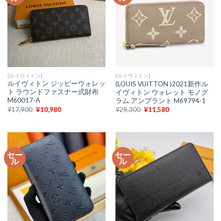
[ルイヴィトン]
[ルイヴィトン]
ルイヴィトン ジッピーウォレッ
(LOUIS VUITTON )2021新作ル
ト ラウンドファスナー式財布
イヴィトン ウォレット モノグ
M60017-A
ラム アンプラント M69794-1
元
現
元
現
¥
17,900
¥
10,980
¥
29,300
¥
11,580
の
在
の
在
価
の
価
の
格
価
格
価
は
格
は
格
¥17,900
は
¥29,300
は
で
¥10,980
で
¥11,580
セー
し
で
セー
し
で
ル
た。
す。
ル
た。
す。