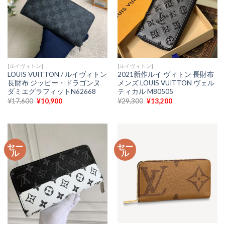
[ルイヴィトン]
[ルイヴィトン]
LOUIS VUITTON / ルイヴィトン
2021新作ルイ ヴィトン 長財布
長財布 ジッピー・ドラゴンヌ
メンズ LOUIS VUITTON ヴェル
ダミエグラフィットN62668
ティカル M80505
元
現
元
現
¥
17,600
¥
10,900
¥
29,300
¥
13,200
の
在
の
在
価
の
価
の
格
価
格
価
は
格
は
格
¥17,600
は
¥29,300
は
で
¥10,900
で
¥13,200
セー
セー
し
で
し
で
ル
ル
た。
す。
た。
す。