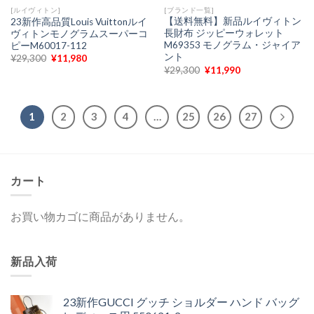
[ブランド一覧]
[ルイヴィトン]
【送料無料】新品ルイヴィトン
23新作高品質Louis Vuittonルイ
長財布 ジッピーウォレット
ヴィトンモノグラムスーパーコ
M69353 モノグラム・ジャイア
ピーM60017-112
ント
元
現
¥
29,300
¥
11,980
の
在
元
現
¥
29,300
¥
11,990
価
の
の
在
格
価
価
の
は
格
格
価
¥29,300
は
は
格
で
¥11,980
¥29,300
は
1
2
3
4
…
25
26
27
し
で
で
¥11,990
た。
す。
し
で
た。
す。
カート
お買い物カゴに商品がありません。
新品入荷
23新作GUCCI グッチ ショルダー ハンド バッグ