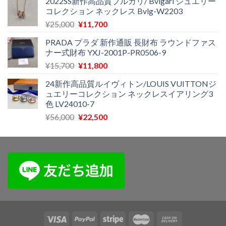
2022SS新作高品質ブルガリ/ Bvlgari ジュエリー
価
の
コレクション ネックレス Bvlg-W2203
格
価
元
現
¥
25,000
¥
11,700
は
格
の
在
¥43,900
は
PRADA プラダ 新作通販 長財布 ラウンドファス
価
の
で
¥15,600
ナー式財布 YXJ-2001P-PR0506-9
格
価
し
で
元
現
¥
15,700
¥
11,800
は
格
た。
す。
の
在
¥25,000
は
24新作高品質ルイヴィトン/LOUIS VUITTONジ
価
の
で
¥11,700
ュエリーコレクション ネックレスイアリング3
格
価
し
で
色 LV24010-7
は
格
た。
す。
元
現
¥
56,000
¥
22,500
¥15,700
は
の
在
で
¥11,800
価
の
し
で
格
価
た。
す。
は
格
¥56,000
は
で
¥22,500
し
で
た。
す。