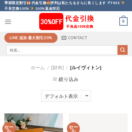
Skip
季節限定割引
代金引換
評判は私たちをさらに良くします
FREE
不良交換100%
100%返金対応
to
content
0
LINE 追加 最大割引20%
CONTACT
ホーム
/
[財布]
/
[ルイヴィトン]
絞り込み
セー
セー
ル
ル