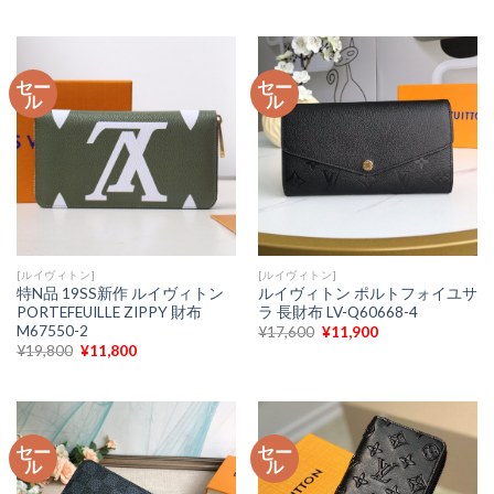
価
の
価
の
格
価
格
価
は
格
は
格
¥29,300
は
¥15,900
は
で
¥12,900
で
¥11,890
セー
セー
し
で
し
で
ル
ル
た。
す。
た。
す。
[ルイヴィトン]
[ルイヴィトン]
特N品 19SS新作 ルイヴィトン
ルイヴィトン ポルトフォイユサ
PORTEFEUILLE ZIPPY 財布
ラ 長財布 LV-Q60668-4
M67550-2
元
現
¥
17,600
¥
11,900
の
在
元
現
¥
19,800
¥
11,800
価
の
の
在
格
価
価
の
は
格
格
価
¥17,600
は
は
格
で
¥11,900
¥19,800
は
し
で
で
¥11,800
た。
す。
セー
セー
し
で
ル
ル
た。
す。