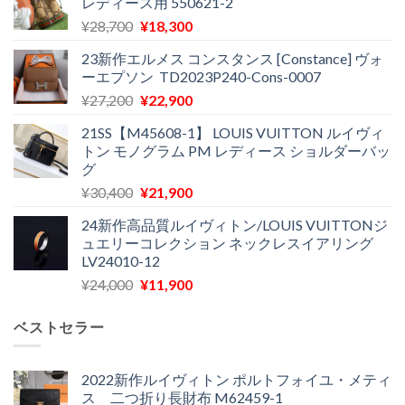
レディース用 550621-2
元
現
¥
28,700
¥
18,300
の
在
23新作エルメス コンスタンス [Constance] ヴォ
価
の
ーエプソン TD2023P240-Cons-0007
格
価
元
現
¥
27,200
¥
22,900
は
格
の
在
¥28,700
は
21SS【M45608-1】 LOUIS VUITTON ルイヴィ
価
の
で
¥18,300
トン モノグラム PM レディース ショルダーバッ
格
価
し
で
グ
は
格
た。
す。
元
現
¥
30,400
¥
21,900
¥27,200
は
の
在
で
¥22,900
24新作高品質ルイヴィトン/LOUIS VUITTONジ
価
の
し
で
ュエリーコレクション ネックレスイアリング
格
価
た。
す。
LV24010-12
は
格
元
現
¥
24,000
¥
11,900
¥30,400
は
の
在
で
¥21,900
価
の
し
で
ベストセラー
格
価
た。
す。
は
格
¥24,000
は
2022新作ルイヴィトン ポルトフォイユ・メティ
ス 二つ折り長財布 M62459-1
で
¥11,900