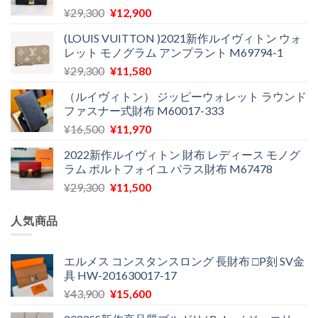
し
で
元
現
¥
29,300
¥
12,900
た。
す。
の
在
(LOUIS VUITTON )2021新作ルイヴィトン ウォ
価
の
レット モノグラム アンプラント M69794-1
格
価
元
現
¥
29,300
¥
11,580
は
格
の
在
¥29,300
は
（ルイヴィトン） ジッピーウォレット ラウンド
価
の
で
¥12,900
ファスナー式財布 M60017-333
格
価
し
で
元
現
¥
16,500
¥
11,970
は
格
た。
す。
の
在
¥29,300
は
2022新作ルイヴィトン 財布 レディース モノグ
価
の
で
¥11,580
ラム ポルトフォイユ パラス財布 M67478
格
価
し
で
元
現
¥
29,300
¥
11,500
は
格
た。
す。
の
在
¥16,500
は
価
の
で
¥11,970
人気商品
格
価
し
で
は
格
た。
す。
¥29,300
は
エルメス コンスタンスロング 長財布 □P刻 SV金
具 HW-201630017-17
で
¥11,500
し
で
元
現
¥
43,900
¥
15,600
た。
す。
の
在