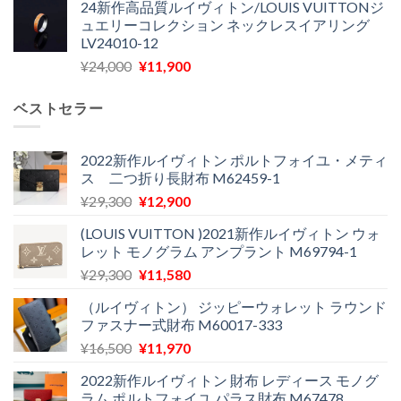
24新作高品質ルイヴィトン/LOUIS VUITTONジ
価
の
し
で
ュエリーコレクション ネックレスイアリング
格
価
た。
す。
LV24010-12
は
格
元
現
¥
24,000
¥
11,900
¥30,400
は
の
在
で
¥21,900
価
の
し
で
ベストセラー
格
価
た。
す。
は
格
¥24,000
は
2022新作ルイヴィトン ポルトフォイユ・メティ
ス 二つ折り長財布 M62459-1
で
¥11,900
し
で
元
現
¥
29,300
¥
12,900
た。
す。
の
在
(LOUIS VUITTON )2021新作ルイヴィトン ウォ
価
の
レット モノグラム アンプラント M69794-1
格
価
元
現
¥
29,300
¥
11,580
は
格
の
在
¥29,300
は
（ルイヴィトン） ジッピーウォレット ラウンド
価
の
で
¥12,900
ファスナー式財布 M60017-333
格
価
し
で
元
現
¥
16,500
¥
11,970
は
格
た。
す。
の
在
¥29,300
は
2022新作ルイヴィトン 財布 レディース モノグ
価
の
で
¥11,580
ラム ポルトフォイユ パラス財布 M67478