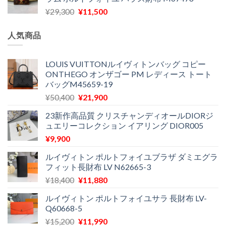
格
価
し
で
元
現
¥
29,300
¥
11,500
は
格
た。
す。
の
在
¥16,500
は
価
の
で
¥11,970
人気商品
格
価
し
で
は
格
た。
す。
¥29,300
は
LOUIS VUITTONルイヴィトンバッグ コピー
ONTHEGO オンザゴー PM レディース トート
で
¥11,500
バッグM45659-19
し
で
た。
す。
元
現
¥
50,400
¥
21,900
の
在
23新作高品質 クリスチャンディオールDIORジ
価
の
ュエリーコレクション イアリング DIOR005
格
価
¥
9,900
は
格
¥50,400
は
ルイヴィトン ポルトフォイユブラザ ダミエグラ
で
¥21,900
フィット長財布 LV N62665-3
し
で
元
現
¥
18,400
¥
11,880
た。
す。
の
在
ルイヴィトン ポルトフォイユサラ 長財布 LV-
価
の
Q60668-5
格
価
元
現
¥
15,200
¥
11,990
は
格