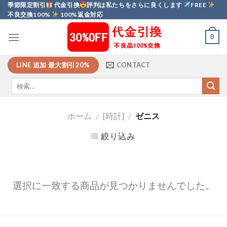
Skip
季節限定割引
代金引換
評判は私たちをさらに良くします
FREE
不良交換100%
100%返金対応
to
content
0
LINE 追加 最大割引20%
CONTACT
ホーム
/
[時計]
/
ゼニス
絞り込み
選択に一致する商品が見つかりませんでした。