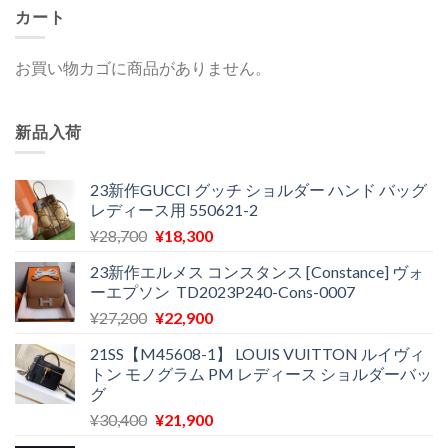
カート
お買い物カゴに商品がありません。
新品入荷
23新作GUCCI グッチ ショルダー ハンド バッグ
レディース用 550621-2
元
現
¥
28,700
¥
18,300
の
在
23新作エルメス コンスタンス [Constance] ヴォ
価
の
ーエプソン TD2023P240-Cons-0007
格
価
元
現
¥
27,200
¥
22,900
は
格
の
在
¥28,700
は
21SS【M45608-1】 LOUIS VUITTON ルイヴィ
価
の
で
¥18,300
トン モノグラム PM レディース ショルダーバッ
格
価
し
で
グ
は
格
た。
す。
元
現
¥
30,400
¥
21,900
¥27,200
は
の
在
で
¥22,900