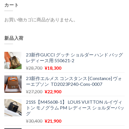
カート
お買い物カゴに商品がありません。
新品入荷
23新作GUCCI グッチ ショルダー ハンド バッグ
レディース用 550621-2
元
現
¥
28,700
¥
18,300
の
在
23新作エルメス コンスタンス [Constance] ヴォ
価
の
ーエプソン TD2023P240-Cons-0007
格
価
元
現
¥
27,200
¥
22,900
は
格
の
在
¥28,700
は
21SS【M45608-1】 LOUIS VUITTON ルイヴィ
価
の
で
¥18,300
トン モノグラム PM レディース ショルダーバッ
格
価
し
で
グ
は
格
た。
す。
元
現
¥
30,400
¥
21,900
¥27,200
は
の
在
で
¥22,900