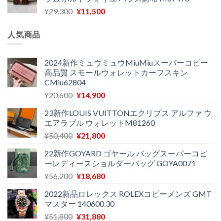
格
価
し
で
元
現
¥
29,300
¥
11,500
は
格
た。
す。
の
在
¥16,500
は
価
の
で
¥11,970
人気商品
格
価
し
で
は
格
た。
す。
¥29,300
は
2024新作ミュウミュウMiuMiuスーパーコピー
高品質 スモールウォレットカーフスキン
で
¥11,500
CMiu62804
し
で
た。
す。
元
現
¥
20,600
¥
14,900
の
在
23新作LOUIS VUITTONエクリプス アルファ ウ
価
の
エアラブル ウォレットM81260
格
価
元
現
¥
50,400
¥
21,800
は
格
の
在
¥20,600
は
22新作GOYARD ゴヤール バッグスーパーコピ
価
の
で
¥14,900
ーレディースショルダーバッグ GOYA0071
格
価
し
で
元
現
¥
56,200
¥
18,680
は
格
た。
す。
の
在
¥50,400
は
2022新品ロレックス ROLEXコピーメンズ GMT
価
の
で
¥21,800
マスター 140600.30
格
価
し
で
元
現
¥
51,800
¥
31,880
は
格
た。
す。