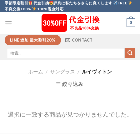
Skip
季節限定割引
代金引換
評判は私たちをさらに良くします
FREE
不良交換100%
100%返金対応
to
content
0
LINE 追加 最大割引20%
CONTACT
ホーム
/
サングラス
/
ルイヴィトン
絞り込み
選択に一致する商品が見つかりませんでした。