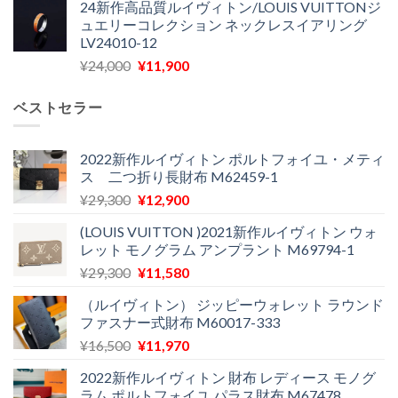
24新作高品質ルイヴィトン/LOUIS VUITTONジ
価
の
し
で
ュエリーコレクション ネックレスイアリング
格
価
た。
す。
LV24010-12
は
格
元
現
¥
24,000
¥
11,900
¥30,400
は
の
在
で
¥21,900
価
の
し
で
ベストセラー
格
価
た。
す。
は
格
¥24,000
は
2022新作ルイヴィトン ポルトフォイユ・メティ
ス 二つ折り長財布 M62459-1
で
¥11,900
し
で
元
現
¥
29,300
¥
12,900
た。
す。
の
在
(LOUIS VUITTON )2021新作ルイヴィトン ウォ
価
の
レット モノグラム アンプラント M69794-1
格
価
元
現
¥
29,300
¥
11,580
は
格
の
在
¥29,300
は
（ルイヴィトン） ジッピーウォレット ラウンド
価
の
で
¥12,900
ファスナー式財布 M60017-333
格
価
し
で
元
現
¥
16,500
¥
11,970
は
格
た。
す。
の
在
¥29,300
は
2022新作ルイヴィトン 財布 レディース モノグ
価
の
で
¥11,580
ラム ポルトフォイユ パラス財布 M67478