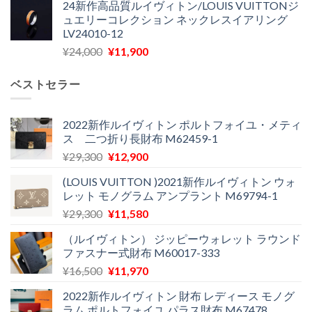
24新作高品質ルイヴィトン/LOUIS VUITTONジ
価
の
し
で
ュエリーコレクション ネックレスイアリング
格
価
た。
す。
LV24010-12
は
格
元
現
¥
24,000
¥
11,900
¥30,400
は
の
在
で
¥21,900
価
の
し
で
ベストセラー
格
価
た。
す。
は
格
¥24,000
は
2022新作ルイヴィトン ポルトフォイユ・メティ
ス 二つ折り長財布 M62459-1
で
¥11,900
し
で
元
現
¥
29,300
¥
12,900
た。
す。
の
在
(LOUIS VUITTON )2021新作ルイヴィトン ウォ
価
の
レット モノグラム アンプラント M69794-1
格
価
元
現
¥
29,300
¥
11,580
は
格
の
在
¥29,300
は
（ルイヴィトン） ジッピーウォレット ラウンド
価
の
で
¥12,900
ファスナー式財布 M60017-333
格
価
し
で
元
現
¥
16,500
¥
11,970
は
格
た。
す。
の
在
¥29,300
は
2022新作ルイヴィトン 財布 レディース モノグ
価
の
で
¥11,580
ラム ポルトフォイユ パラス財布 M67478