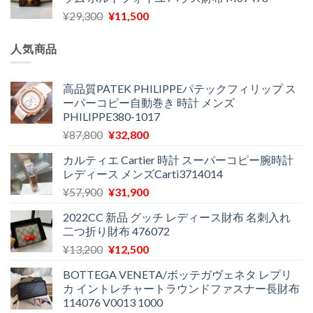
格
価
し
で
元
現
¥
29,300
¥
11,500
は
格
た。
す。
の
在
¥16,500
は
価
の
で
¥11,970
人気商品
格
価
し
で
は
格
た。
す。
¥29,300
は
高品質PATEK PHILIPPEパテックフィリップ ス
ーパーコピー自動巻き 時計 メンズ
で
¥11,500
PHILIPPE380-1017
し
で
た。
す。
元
現
¥
87,800
¥
32,800
の
在
カルティエ Cartier 時計 スーパーコピー腕時計
価
の
レディース メンズCarti3714014
格
価
元
現
¥
57,900
¥
31,900
は
格
の
在
¥87,800
は
2022CC 新品 グッチ レディース財布 名刺入れ
価
の
で
¥32,800
二つ折り財布 476072
格
価
し
で
元
現
¥
13,200
¥
12,500
は
格
た。
す。
の
在
¥57,900
は
BOTTEGA VENETA/ボッテガヴェネタ レプリ
価
の
で
¥31,900
カ イントレチャートラウンドファスナー長財布
格
価
し
で
114076 V0013 1000
は
格
た。
す。