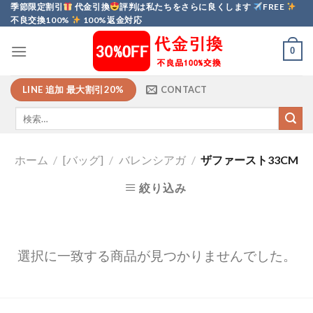
Skip
季節限定割引
代金引換
評判は私たちをさらに良くします
FREE
不良交換100%
100%返金対応
to
content
0
LINE 追加 最大割引20%
CONTACT
ホーム
/
[バッグ]
/
バレンシアガ
/
ザファースト33CM
絞り込み
選択に一致する商品が見つかりませんでした。