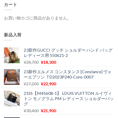
カート
お買い物カゴに商品がありません。
新品入荷
23新作GUCCI グッチ ショルダー ハンド バッグ
レディース用 550621-2
元
現
¥
28,700
¥
18,300
の
在
23新作エルメス コンスタンス [Constance] ヴォ
価
の
ーエプソン TD2023P240-Cons-0007
格
価
元
現
¥
27,200
¥
22,900
は
格
の
在
¥28,700
は
21SS【M45608-1】 LOUIS VUITTON ルイヴィ
価
の
で
¥18,300
トン モノグラム PM レディース ショルダーバッ
格
価
し
で
グ
は
格
た。
す。
元
現
¥
30,400
¥
21,900
¥27,200
は
の
在
で
¥22,900