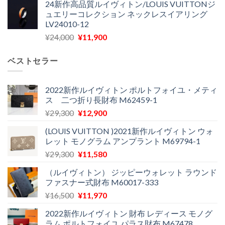
24新作高品質ルイヴィトン/LOUIS VUITTONジ
価
の
し
で
ュエリーコレクション ネックレスイアリング
格
価
た。
す。
LV24010-12
は
格
元
現
¥
24,000
¥
11,900
¥30,400
は
の
在
で
¥21,900
価
の
し
で
ベストセラー
格
価
た。
す。
は
格
¥24,000
は
2022新作ルイヴィトン ポルトフォイユ・メティ
ス 二つ折り長財布 M62459-1
で
¥11,900
し
で
元
現
¥
29,300
¥
12,900
た。
す。
の
在
(LOUIS VUITTON )2021新作ルイヴィトン ウォ
価
の
レット モノグラム アンプラント M69794-1
格
価
元
現
¥
29,300
¥
11,580
は
格
の
在
¥29,300
は
（ルイヴィトン） ジッピーウォレット ラウンド
価
の
で
¥12,900
ファスナー式財布 M60017-333
格
価
し
で
元
現
¥
16,500
¥
11,970
は
格
た。
す。
の
在
¥29,300
は
2022新作ルイヴィトン 財布 レディース モノグ
価
の
で
¥11,580
ラム ポルトフォイユ パラス財布 M67478