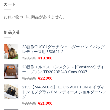
カート
お買い物カゴに商品がありません。
新品入荷
23新作GUCCI グッチ ショルダー ハンド バッグ
レディース用 550621-2
元
現
¥
28,700
¥
18,300
の
在
23新作エルメス コンスタンス [Constance] ヴォ
価
の
ーエプソン TD2023P240-Cons-0007
格
価
元
現
¥
27,200
¥
22,900
は
格
の
在
¥28,700
は
21SS【M45608-1】 LOUIS VUITTON ルイヴィ
価
の
で
¥18,300
トン モノグラム PM レディース ショルダーバッ
格
価
し
で
グ
は
格
た。
す。
元
現
¥
30,400
¥
21,900
¥27,200
は
の
在
で
¥22,900