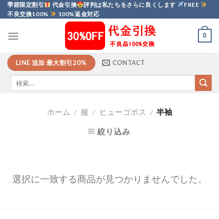
Skip
季節限定割引
代金引換
評判は私たちをさらに良くします
FREE
不良交換100%
100%返金対応
to
content
0
LINE 追加 最大割引20%
CONTACT
ホーム
/
服
/
ヒューゴボス
/
半袖
絞り込み
選択に一致する商品が見つかりませんでした。