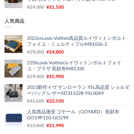
格
価
し
で
元
現
¥
29,300
¥
11,500
は
格
た。
す。
の
在
¥16,500
は
価
の
で
¥11,970
人気商品
格
価
し
で
は
格
た。
す。
¥29,300
は
2022ssLouis Vuitton高品質ルイヴィトンポルト
フォイユ・ミュルティプルM81026-2
で
¥11,500
し
で
元
現
¥
29,300
¥
14,800
た。
す。
の
在
22SSLouis Vuittonルイヴィトンポルトフォイ
価
の
ユ・ブラザ 長財布M81335
格
価
元
現
¥
29,300
¥
15,900
は
格
の
在
¥29,300
は
2023新作イヴ サンローラン YSL高品質 ショルダ
価
の
で
¥14,800
ーバッグ レザーSD311228-YSL0049
格
価
し
で
元
現
¥
41,500
¥
22,500
は
格
た。
す。
の
在
¥29,300
は
人気商品激安 ゴヤール（GOYARD）長財布
価
の
で
¥15,900
GO19P110-GO299
格
価
し
で
元
現
¥
12,400
¥
11,990
は
格
た。
す。
の
在
¥41,500
は