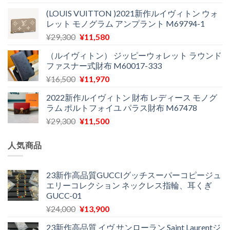
た。
す。
の
在
(LOUIS VUITTON )2021新作ルイヴィトン ウォ
価
の
レット モノグラム アンプラント M69794-1
格
価
元
現
¥
29,300
¥
11,580
は
格
の
在
¥29,300
は
（ルイヴィトン） ジッピーウォレット ラウンド
価
の
で
¥12,900
ファスナー式財布 M60017-333
格
価
し
で
元
現
¥
16,500
¥
11,970
は
格
た。
す。
の
在
¥29,300
は
2022新作ルイヴィトン 財布 レディース モノグ
価
の
で
¥11,580
ラム ポルトフォイユ パラス財布 M67478
格
価
し
で
元
現
¥
29,300
¥
11,500
は
格
た。
す。
の
在
¥16,500
は
価
の
で
¥11,970
人気商品
格
価
し
で
は
格
た。
す。
¥29,300
は
23新作高品質GUCCIグッチスーパーコピージュ
エリーコレクション ネックレス指輪、耳くぎ
で
¥11,500
GUCC-01
し
で
た。
す。
元
現
¥
24,000
¥
13,900
の
在
23新作高品質 イヴ サンローラン Saint Laurentジ
価
の