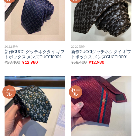
2022新作
2022新作
新作GUCCIグッチネクタイ ギフ
新作GUCCIグッチネクタイ ギフ
トボックス メンズGUCCI0004
トボックス メンズGUCCI0001
元
現
元
現
¥
58,400
¥
12,980
¥
58,400
¥
12,980
の
在
の
在
価
の
価
の
格
価
格
価
は
格
は
格
¥58,400
は
¥58,400
は
で
¥12,980
で
¥12,980
セー
セー
し
で
し
で
ル
ル
た。
す。
た。
す。