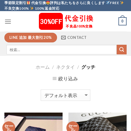
Skip
季節限定割引
代金引換
評判は私たちをさらに良くします
FREE
不良交換100%
100%返金対応
to
content
0
LINE 追加 最大割引20%
CONTACT
ホーム
/
ネクタイ
/
グッチ
絞り込み
セー
セー
ル
ル