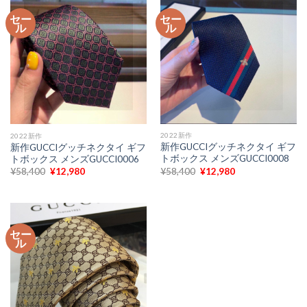
¥58,400
は
¥58,400
は
で
¥12,980
で
¥12,980
セー
セー
し
で
し
で
ル
ル
た。
す。
た。
す。
2022新作
2022新作
新作GUCCIグッチネクタイ ギフ
新作GUCCIグッチネクタイ ギフ
トボックス メンズGUCCI0008
トボックス メンズGUCCI0006
元
現
元
現
¥
58,400
¥
12,980
¥
58,400
¥
12,980
の
在
の
在
価
の
価
の
格
価
格
価
は
格
は
格
¥58,400
は
¥58,400
は
で
¥12,980
で
¥12,980
セー
し
で
し
で
ル
た。
す。
た。
す。