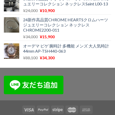
ュエリーコレクション ネックレスSaint L00-13
格
価
元
現
¥
24,000
¥
10,900
は
格
の
在
¥24,000
は
24新作高品質CHROME HEARTSクロムハーツ
価
の
で
¥13,900
ジュエリーコレクション ネックレス
格
価
し
で
CHROME2200-011
は
格
た。
す。
元
現
¥
34,000
¥
15,900
¥24,000
は
の
在
で
¥10,900
オーデマ ピゲ 腕時計 多機能 メンズ 大人気時計
価
の
し
で
44mm AP-TSH440-063
格
価
た。
す。
元
現
¥
88,100
¥
34,300
は
格
の
在
¥34,000
は
価
の
で
¥15,900
格
価
し
で
は
格
た。
す。
¥88,100
は
で
¥34,300
し
で
た。
す。