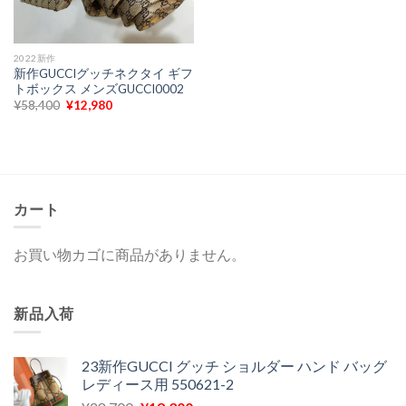
2022新作
新作GUCCIグッチネクタイ ギフ
トボックス メンズGUCCI0002
元
現
¥
58,400
¥
12,980
の
在
価
の
格
価
は
格
¥58,400
は
で
¥12,980
し
で
た。
す。
カート
お買い物カゴに商品がありません。
新品入荷
23新作GUCCI グッチ ショルダー ハンド バッグ
レディース用 550621-2