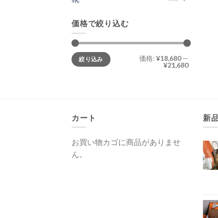
価格で絞り込む
最
最
価格:
¥18,680
—
絞り込み
低
高
¥21,680
価
価
格
格
カート
新
お買い物カゴに商品がありませ
ん。