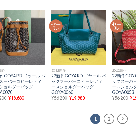
価
の
価
の
価
格
価
格
価
格
は
格
は
格
は
¥56,200
は
¥56,200
は
¥5
で
¥19,980
で
¥19,580
で
ー
セー
セー
し
で
し
で
し
ル
ル
た。
す。
た。
す。
た
2新作
2022新作
2022新作
新作GOYARD ゴヤール バ
22新作GOYARD ゴヤール バ
22新作GOY
スーパーコピーレディ
ッグスーパーコピーレディ
ッグスーパ
ショルダーバッグ
ースショルダーバッグ
ースショル
A0070
GOYA0060
GOYA0053
元
現
元
現
元
200
¥
18,680
¥
56,200
¥
19,980
¥
56,200
¥
1
の
在
の
在
の
価
の
価
の
価
格
価
格
価
格
は
格
は
格
は
1
2
¥56,200
は
¥56,200
は
¥5
で
¥18,680
で
¥19,980
で
し
で
し
で
し
た。
す。
た。
す。
た