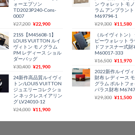
ォーエプソン
ン ウォレット モ
は
格
は
TD2023P240-Cons-
ラム アンプラント
¥28,700
は
¥29,300
0007
M69794-1
で
¥18,300
で
¥
元
現
元
¥
27,200
¥
22,900
¥
29,300
¥
11,580
し
で
し
の
在
の
た。
す。
た。
21SS【M45608-1】
（ルイヴィトン） 
価
の
価
LOUIS VUITTON ルイ
ピーウォレット ラ
格
価
格
ヴィトン モノグラム
ドファスナー式財
は
格
は
PM レディース ショル
M60017-333
¥27,200
は
¥29,300
ダーバッグ
元
¥
16,500
¥
11,970
で
¥22,900
で
¥
元
現
¥
30,400
¥
21,900
の
し
で
し
2022新作ルイヴ
の
在
価
た。
す。
た。
24新作高品質ルイヴィ
財布 レディース 
価
の
格
トン/LOUIS VUITTON
グラム ポルトフォ
格
価
は
ジュエリーコレクショ
パラス財布 M6747
は
格
¥16,500
ン ネックレスイアリン
元
¥
29,300
¥
11,500
¥30,400
は
で
¥
グ LV24010-12
の
で
¥21,900
し
元
現
¥
24,000
¥
11,900
価
し
で
た。
の
在
格
た。
す。
価
の
は
格
価
¥29,300
は
格
で
¥