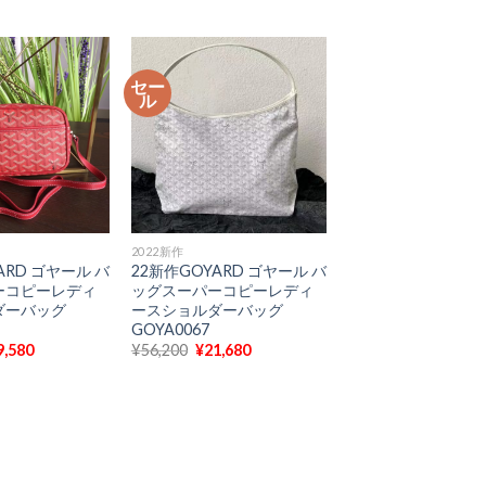
の
価
の
価
格
価
格
は
格
6,200
は
¥56,200
は
¥19,980
で
¥19,580
セー
で
し
で
ル
。
す。
た。
す。
2022新作
ARD ゴヤール バ
22新作GOYARD ゴヤール バ
ーコピーレディ
ッグスーパーコピーレディ
ダーバッグ
ースショルダーバッグ
GOYA0067
現
元
現
9,580
¥
56,200
¥
21,680
在
の
在
の
価
の
価
格
価
格
は
格
6,200
は
¥56,200
は
¥19,580
で
¥21,680
で
し
で
。
す。
た。
す。