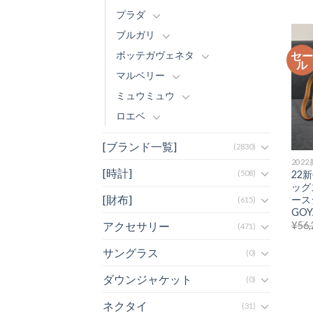
プラダ
ブルガリ
セ
ボッテガヴェネタ
ル
マルベリー
ミュウミュウ
ロエベ
[ブランド一覧]
(2830)
202
[時計]
22
(508)
ッグ
[財布]
ース
(615)
GOY
¥
56,
アクセサリー
(471)
サングラス
(0)
ダウンジャケット
(0)
ネクタイ
(31)