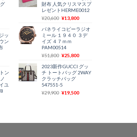
ノグ
財布 人気クリスマスプ
格
は
格
レゼントHERME0012
は
¥58,400
は
元
現
¥
20,600
¥
13,800
12,900
で
¥13,980
現
の
在
で
し
で
パネライコピーラジオ
在
価
の
す。
た。
す。
ジッ
ミール １９４０ ３デ
の
格
価
ウン
イズ ４７ｍｍ
価
は
格
布
PAM00514
格
¥20,600
は
元
現
¥
51,800
¥
25,800
は
で
¥13,800
現
の
在
11,580
し
で
2023新作GUCCI グッ
在
価
の
で
た。
す。
ィトン
チ トートバッグ 2WAY
の
格
価
す。
モノ
クラッチバッグ
価
は
格
イユ
547551-5
格
¥51,800
は
8
元
現
¥
29,900
¥
19,500
は
で
¥25,800
現
の
在
11,970
し
で
在
価
の
で
た。
す。
の
格
価
す。
価
は
格
格
¥29,900
は
は
で
¥19,500
11,500