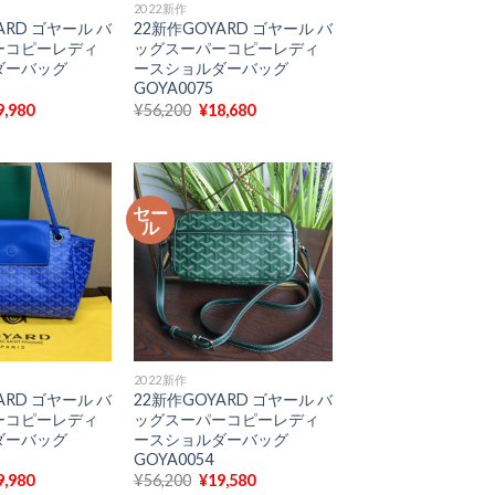
2022新作
ARD ゴヤール バ
22新作GOYARD ゴヤール バ
ーコピーレディ
ッグスーパーコピーレディ
ダーバッグ
ースショルダーバッグ
GOYA0075
現
元
現
9,980
¥
56,200
¥
18,680
在
の
在
の
価
の
価
格
価
格
は
格
6,200
は
¥56,200
は
¥19,980
で
¥18,680
セー
で
し
で
ル
。
す。
た。
す。
2022新作
ARD ゴヤール バ
22新作GOYARD ゴヤール バ
ーコピーレディ
ッグスーパーコピーレディ
ダーバッグ
ースショルダーバッグ
GOYA0054
現
元
現
9,980
¥
56,200
¥
19,580
在
の
在