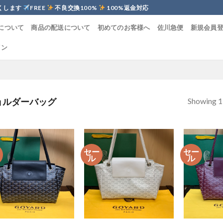
くします
FREE
不良交換100%
100%返金対応
について
商品の配送について
初めてのお客様へ
佐川急便
新規会員
イン
Showing 1–
ョルダーバッグ
ー
セー
セー
ル
ル