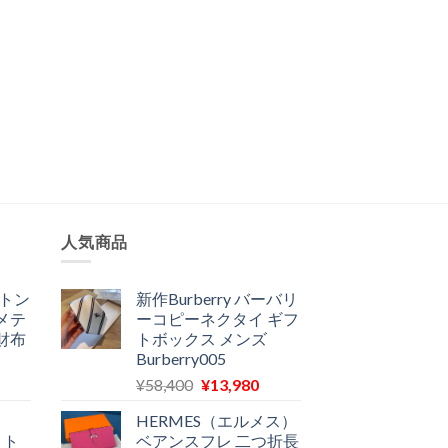
人気商品
ィトン
新作Burberry バーバリ
メテ
ーコピーネクタイ ギフ
財布
トボックス メンズ
Burberry005
現
元
現
¥
58,400
¥
13,980
在
の
在
HERMES（エルメス）
の
価
の
ィト
ベアンスフレ 二つ折長
価
格
価