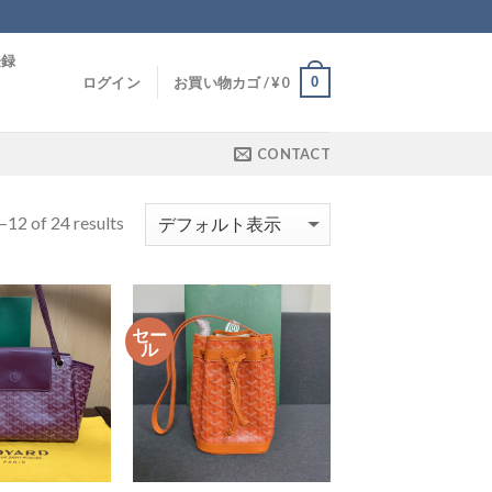
登録
0
ログイン
お買い物カゴ /
¥
0
CONTACT
12 of 24 results
セー
ル