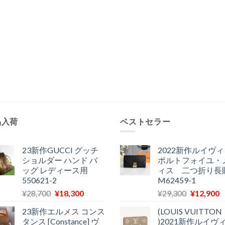
品入荷
ベストセラー
23新作GUCCI グッチ
2022新作ルイヴ
ショルダー ハンド バ
ポルトフォイユ・
ッグ レディース用
ィス 二つ折り長
550621-2
M62459-1
元
現
元
¥
28,700
¥
18,300
¥
29,300
¥
12,900
の
在
の
23新作エルメス コンス
(LOUIS VUITTON
価
の
価
タンス [Constance] ヴ
)2021新作ルイヴ
格
価
格