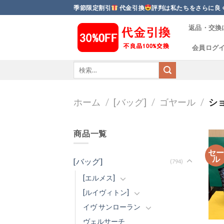
Skip
季節限定割引
代金引換
評判は私たちをさらに良
to
返品・交換
content
会員ログ
ホーム
/
[バッグ]
/
ゴヤール
/
シ
商品一覧
セ
ル
[バッグ]
(794)
[エルメス]
[ルイヴィトン]
イヴ サンローラン
ヴェルサーチ