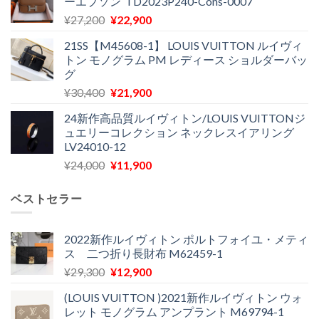
ーエプソン TD2023P240-Cons-0007
格
価
元
現
¥
27,200
¥
22,900
は
格
の
在
¥28,700
は
21SS【M45608-1】 LOUIS VUITTON ルイヴィ
価
の
で
¥18,300
トン モノグラム PM レディース ショルダーバッ
格
価
し
で
グ
は
格
た。
す。
元
現
¥
30,400
¥
21,900
¥27,200
は
の
在
で
¥22,900
24新作高品質ルイヴィトン/LOUIS VUITTONジ
価
の
し
で
ュエリーコレクション ネックレスイアリング
格
価
た。
す。
LV24010-12
は
格
元
現
¥
24,000
¥
11,900
¥30,400
は
の
在
で
¥21,900
価
の
し
で
ベストセラー
格
価
た。
す。
は
格
¥24,000
は
2022新作ルイヴィトン ポルトフォイユ・メティ
ス 二つ折り長財布 M62459-1
で
¥11,900
し
で
元
現
¥
29,300
¥
12,900
た。
す。
の
在
(LOUIS VUITTON )2021新作ルイヴィトン ウォ
価
の
レット モノグラム アンプラント M69794-1
格
価