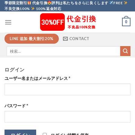
Skip
季節限定割引
代金引換
評判は私たちをさらに良くします
FREE
不良交換100%
100%返金対応
to
content
0
LINE 追加 最大割引20%
CONTACT
ログイン
ユーザー名またはメールアドレス
*
パスワード
*