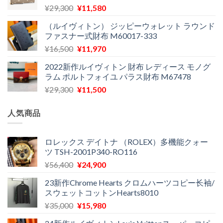
元
現
¥
29,300
¥
11,580
は
格
の
在
¥29,300
は
（ルイヴィトン） ジッピーウォレット ラウンド
価
の
で
¥12,900
ファスナー式財布 M60017-333
格
価
し
で
元
現
¥
16,500
¥
11,970
は
格
た。
す。
の
在
¥29,300
は
2022新作ルイヴィトン 財布 レディース モノグ
価
の
で
¥11,580
ラム ポルトフォイユ パラス財布 M67478
格
価
し
で
元
現
¥
29,300
¥
11,500
は
格
た。
す。
の
在
¥16,500
は
価
の
で
¥11,970
人気商品
格
価
し
で
は
格
た。
す。
¥29,300
は
ロレックス デイトナ （ROLEX）多機能クォー
ツ TSH-2001P340-RO116
で
¥11,500
し
で
元
現
¥
56,400
¥
24,900
た。
す。
の
在
23新作Chrome Hearts クロムハーツコピー长袖/
価
の
スウェットコットンHearts8010
格
価
元
現
¥
35,000
¥
15,980
は
格
の
在
¥56,400
は