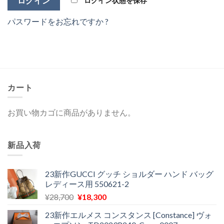
ログイン状態を保存
パスワードをお忘れですか ?
カート
お買い物カゴに商品がありません。
新品入荷
23新作GUCCI グッチ ショルダー ハンド バッグ
レディース用 550621-2
元
現
¥
28,700
¥
18,300
の
在
23新作エルメス コンスタンス [Constance] ヴォ
価
の