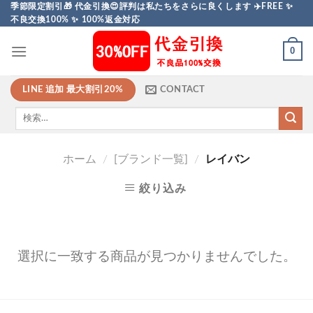
Skip
季節限定割引🎁 代金引換😍評判は私たちをさらに良くします ✈️FREE ✨
不良交換100% ✨ 100%返金対応
to
content
0
LINE 追加 最大割引20%
CONTACT
ホーム
/
[ブランド一覧]
/
レイバン
絞り込み
選択に一致する商品が見つかりませんでした。