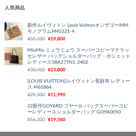
価
の
で
¥11,970
人気商品
格
価
し
で
は
格
た。
す。
¥29,300
は
新作ルイヴィトン Louis VuittonオンザゴーMM
で
¥11,500
モノグラムM45321-4
し
で
元
現
¥
50,400
¥
19,800
た。
す。
の
在
MiuMiu ミュウミュウ スーパーコピーマテラッ
価
の
セレザー バッグショルダーバッグ・ポシェット
格
価
レディース5BA277N1-2402
は
格
元
現
¥
30,400
¥
23,800
¥50,400
は
の
在
で
¥19,800
[LOUIS VUITTON]ルイヴィトン長財布 レディー
価
の
し
で
ス M61864
格
価
た。
す。
元
現
¥
29,300
¥
11,990
は
格
の
在
¥30,400
は
22新作GOYARD ゴヤール バッグスーパーコピ
価
の
で
¥23,800
ーレディースショルダーバッグ GOYA0050
格
価
し
で
元
現
¥
56,200
¥
19,580
は
格
た。
す。
の
在
¥29,300
は
価
の
で
¥11,990