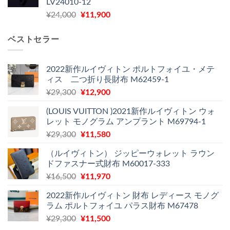
LV24010-12
は
格
元
現
¥
24,000
¥
11,900
¥30,400
は
の
在
で
¥21,900
価
の
し
で
ベストセラー
格
価
た。
す。
は
格
¥24,000
は
2022新作ルイヴィトン ポルトフォイユ・メテ
で
¥11,900
ィス 二つ折り長財布 M62459-1
し
で
元
現
¥
29,300
¥
12,900
た。
す。
の
在
(LOUIS VUITTON )2021新作ルイヴィトン ウォ
価
の
レット モノグラム アンプラント M69794-1
格
価
元
現
¥
29,300
¥
11,580
は
格
の
在
¥29,300
は
（ルイヴィトン） ジッピーウォレット ラウン
価
の
で
¥12,900
ドファスナー式財布 M60017-333
格
価
し
で
元
現
¥
16,500
¥
11,970
は
格
た。
す。
の
在
¥29,300
は
2022新作ルイヴィトン 財布 レディース モノグ
価
の
で
¥11,580
ラム ポルトフォイユ パラス財布 M67478
格
価
し
で
元
現
¥
29,300
¥
11,500
は
格
た。
す。
の
在
¥16,500
は