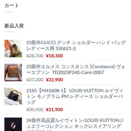
カート
新品入荷
23新作GUCCI グッチ ショルダー ハンド バッグ
レディース用 550621-2
元
現
¥
28,700
¥
18,300
の
在
23新作エルメス コンスタンス [Constance] ヴォ
価
の
ーエプソン TD2023P240-Cons-0007
格
価
元
現
¥
27,200
¥
22,900
は
格
の
在
¥28,700
は
21SS【M45608-1】 LOUIS VUITTON ルイヴィ
価
の
で
¥18,300
トン モノグラム PM レディース ショルダーバ
格
価
し
で
ッグ
は
格
た。
す。
元
現
¥
30,400
¥
21,900
¥27,200
は
の
在
で
¥22,900
24新作高品質ルイヴィトン/LOUIS VUITTONジ
価
の
し
で
ュエリーコレクション ネックレスイアリング
格
価
た。
す。