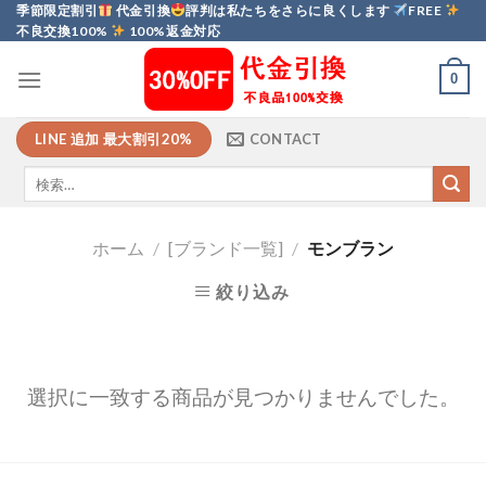
Skip
季節限定割引
代金引換
評判は私たちをさらに良くします
FREE
不良交換100%
100%返金対応
to
content
0
LINE 追加 最大割引20%
CONTACT
ホーム
/
[ブランド一覧]
/
モンブラン
絞り込み
選択に一致する商品が見つかりませんでした。