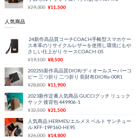
格
価
し
で
元
現
¥
29,300
¥
11,500
は
格
た。
す。
の
在
¥16,500
は
価
の
で
¥11,970
人気商品
格
価
し
で
は
格
た。
す。
¥29,300
は
24新作高品質コーチCOACH手帳型スマホケー
ス本革のリサイクルレザーを使用し環境にもや
で
¥11,500
さしい仕上がり ケースCOACH-05
し
で
た。
す。
元
現
¥
19,100
¥
8,500
の
在
2022SS新作高品質DIOR/ディオールスーパーコ
価
の
ピー 三つ折り 二つ折り 長財布DIORu-00R1
格
価
元
現
¥
28,800
¥
11,900
は
格
の
在
¥19,100
は
2023新作定番人気商品 GUCCIグッチ リュック
価
の
で
¥8,500
サック 後背包 449906-1
格
価
し
で
元
現
¥
32,500
¥
21,500
は
格
た。
す。
の
在
¥28,800
は
人気商品 HERMES/エルメス ベルト サンチュー
価
の
で
¥11,900
ル XFF-19P160-HE95
格
価
し
で
元
現
¥
26,000
¥
14,800
は
格
た。
す。