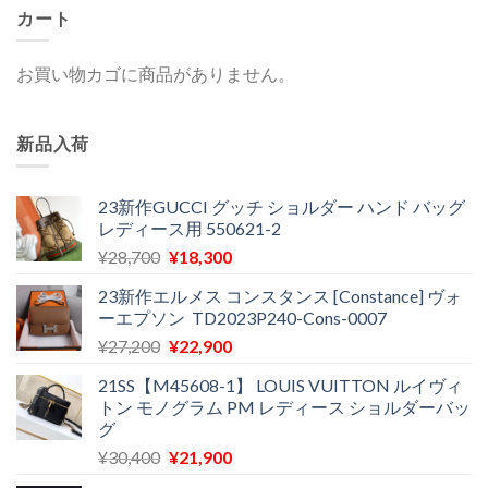
カート
お買い物カゴに商品がありません。
新品入荷
23新作GUCCI グッチ ショルダー ハンド バッグ
レディース用 550621-2
元
現
¥
28,700
¥
18,300
の
在
23新作エルメス コンスタンス [Constance] ヴォ
価
の
ーエプソン TD2023P240-Cons-0007
格
価
元
現
¥
27,200
¥
22,900
は
格
の
在
¥28,700
は
21SS【M45608-1】 LOUIS VUITTON ルイヴィ
価
の
で
¥18,300
トン モノグラム PM レディース ショルダーバッ
格
価
し
で
グ
は
格
た。
す。
元
現
¥
30,400
¥
21,900
¥27,200
は
の
在
で
¥22,900