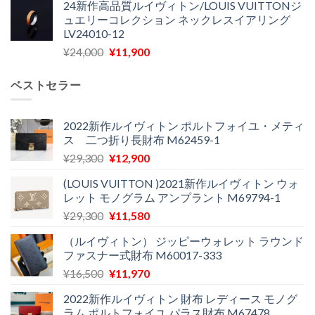
24新作高品質ルイヴィトン/LOUIS VUITTONジ
価
の
し
で
ュエリーコレクション ネックレスイアリング
格
価
た。
す。
LV24010-12
は
格
元
現
¥
24,000
¥
11,900
¥30,400
は
の
在
で
¥21,900
価
の
し
で
ベストセラー
格
価
た。
す。
は
格
¥24,000
は
2022新作ルイヴィトン ポルトフォイユ・メティ
ス 二つ折り長財布 M62459-1
で
¥11,900
し
で
元
現
¥
29,300
¥
12,900
た。
す。
の
在
(LOUIS VUITTON )2021新作ルイヴィトン ウォ
価
の
レット モノグラム アンプラント M69794-1
格
価
元
現
¥
29,300
¥
11,580
は
格
の
在
¥29,300
は
（ルイヴィトン） ジッピーウォレット ラウンド
価
の
で
¥12,900
ファスナー式財布 M60017-333
格
価
し
で
元
現
¥
16,500
¥
11,970
は
格
た。
す。
の
在
¥29,300
は
2022新作ルイヴィトン 財布 レディース モノグ
価
の
で
¥11,580
ラム ポルトフォイユ パラス財布 M67478