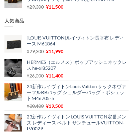
格
価
し
で
元
現
¥
29,300
¥
11,500
は
格
た。
す。
の
在
¥16,500
は
価
の
で
¥11,970
人気商品
格
価
し
で
は
格
た。
す。
¥29,300
は
[LOUIS VUITTON]ルイヴィトン長財布 レディ
ース M61864
で
¥11,500
し
で
元
現
¥
29,300
¥
11,990
た。
す。
の
在
HERMES（エルメス）ポップアッシュネックレ
価
の
ス he-xl85207
格
価
元
現
¥
26,000
¥
11,400
は
格
の
在
¥29,300
は
24新作ルイヴィトンLouis Vuitton サックネヴァ
価
の
で
¥11,990
ーフルBBバッグ ショルダーバッグ・ポシェッ
格
価
し
で
トM46705-5
は
格
た。
す。
元
現
¥
30,400
¥
19,500
¥26,000
は
の
在
で
¥11,400
23新作ルイヴィトン LOUIS VUITTON定番メン
価
の
し
で
ズ レディース ベルト サンチュールVUITTON-
格
価
た。
す。
LV0029
は
格