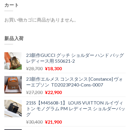
カート
お買い物カゴに商品がありません。
新品入荷
23新作GUCCI グッチ ショルダー ハンド バッグ
レディース用 550621-2
元
現
¥
28,700
¥
18,300
の
在
23新作エルメス コンスタンス [Constance] ヴォ
価
の
ーエプソン TD2023P240-Cons-0007
格
価
元
現
¥
27,200
¥
22,900
は
格
の
在
¥28,700
は
21SS【M45608-1】 LOUIS VUITTON ルイヴィ
価
の
で
¥18,300
トン モノグラム PM レディース ショルダーバッ
格
価
し
で
グ
は
格
た。
す。
元
現
¥
30,400
¥
21,900
¥27,200
は
の
在
で
¥22,900