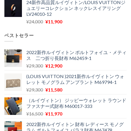
24新作高品質ルイヴィトン/LOUIS VUITTONジ
価
の
し
で
ュエリーコレクション ネックレスイアリング
格
価
た。
す。
LV24010-12
は
格
元
現
¥
24,000
¥
11,900
¥30,400
は
の
在
で
¥21,900
価
の
し
で
ベストセラー
格
価
た。
す。
は
格
¥24,000
は
2022新作ルイヴィトン ポルトフォイユ・メティ
ス 二つ折り長財布 M62459-1
で
¥11,900
し
で
元
現
¥
29,300
¥
12,900
た。
す。
の
在
(LOUIS VUITTON )2021新作ルイヴィトン ウォ
価
の
レット モノグラム アンプラント M69794-1
格
価
元
現
¥
29,300
¥
11,580
は
格
の
在
¥29,300
は
（ルイヴィトン） ジッピーウォレット ラウンド
価
の
で
¥12,900
ファスナー式財布 M60017-333
格
価
し
で
元
現
¥
16,500
¥
11,970
は
格
た。
す。
の
在
¥29,300
は
2022新作ルイヴィトン 財布 レディース モノグ
価
の
で
¥11,580
ラム ポルトフォイユ パラス財布 M67478