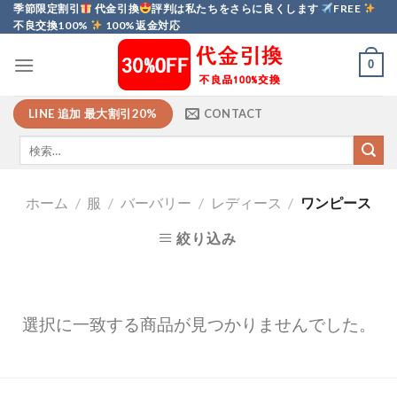
Skip
季節限定割引
代金引換
評判は私たちをさらに良くします
FREE
不良交換100%
100%返金対応
to
content
0
LINE 追加 最大割引20%
CONTACT
ホーム
/
服
/
バーバリー
/
レディース
/
ワンピース
絞り込み
選択に一致する商品が見つかりませんでした。