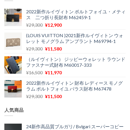
は
格
¥24,000
は
2022新作ルイヴィトン ポルトフォイユ・メティ
ス 二つ折り長財布 M62459-1
で
¥11,900
し
で
元
現
¥
29,300
¥
12,900
た。
す。
の
在
(LOUIS VUITTON )2021新作ルイヴィトン ウォ
価
の
レット モノグラム アンプラント M69794-1
格
価
元
現
¥
29,300
¥
11,580
は
格
の
在
¥29,300
は
（ルイヴィトン） ジッピーウォレット ラウンド
価
の
で
¥12,900
ファスナー式財布 M60017-333
格
価
し
で
元
現
¥
16,500
¥
11,970
は
格
た。
す。
の
在
¥29,300
は
2022新作ルイヴィトン 財布 レディース モノグ
価
の
で
¥11,580
ラム ポルトフォイユ パラス財布 M67478
格
価
し
で
元
現
¥
29,300
¥
11,500
は
格
た。
す。
の
在
¥16,500
は
価
の
で
¥11,970
人気商品
格
価
し
で
は
格
た。
す。
¥29,300
は
24新作高品質ブルガリ/ Bvlgari スーパーコピー