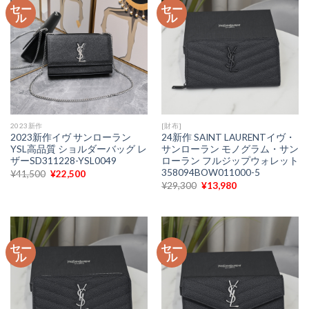
セー
セー
し
で
し
で
ル
ル
た。
す。
た。
す。
2023新作
[財布]
2023新作イヴ サンローラン
24新作 SAINT LAURENTイヴ・
YSL高品質 ショルダーバッグ レ
サンローラン モノグラム・サン
ザーSD311228-YSL0049
ローラン フルジップウォレット
358094BOW011000-5
元
現
¥
41,500
¥
22,500
の
在
元
現
¥
29,300
¥
13,980
価
の
の
在
格
価
価
の
は
格
格
価
¥41,500
は
は
格
で
¥22,500
¥29,300
は
し
で
で
¥13,980
た。
す。
セー
セー
し
で
ル
ル
た。
す。