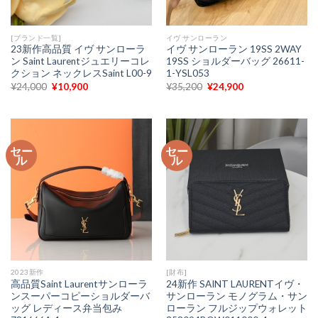
[ブランド一覧]
イヴ サンローラン
23新作高品質 イヴ サンローラ
イヴ サンローラン 19SS 2WAY
ン Saint Laurentジュエリーコレ
19SS ショルダーバッグ 26611-
クション ネックレスSaint L00-9
1-YSL053
元
現
元
現
¥
24,000
¥
10,900
¥
35,200
¥
24,900
の
在
の
在
価
の
価
の
格
価
格
価
は
格
は
格
¥24,000
は
¥35,200
は
で
¥10,900
で
¥24,900
セー
セー
し
で
し
で
ル
ル
た。
す。
た。
す。
2023新作
[財布]
高品質Saint Laurentサンローラ
24新作 SAINT LAURENTイヴ・
ンスーパーコピーショルダーバ
サンローラン モノグラム・サン
ッグ レディース弁当包み
ローラン フルジップウォレット