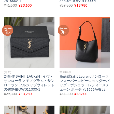
781666A-1
358094BOW011000-4
元
現
元
現
¥
41,500
¥
23,600
¥
29,300
¥
13,980
の
在
の
在
価
の
価
の
格
価
格
価
は
格
は
格
¥41,500
は
¥29,300
は
で
¥23,600
で
¥13,980
セー
セー
し
で
し
で
ル
ル
た。
す。
た。
す。
[財布]
2023新作
24新作 SAINT LAURENTイヴ・
高品質Saint Laurentサンローラ
サンローラン モノグラム・サン
ンスーパーコピーショルダーバ
ローラン フルジップウォレット
ッグ・ポシェットレディースチ
358094BOW011000-1
ェーン ポーチ 781666AAB32
元
現
元
現
¥
29,300
¥
13,980
¥
41,500
¥
23,600
の
在
の
在
価
の
価
の
格
価
格
価
は
格
は
格
¥29,300
は
¥41,500
は
で
¥13,980
で
¥23,600