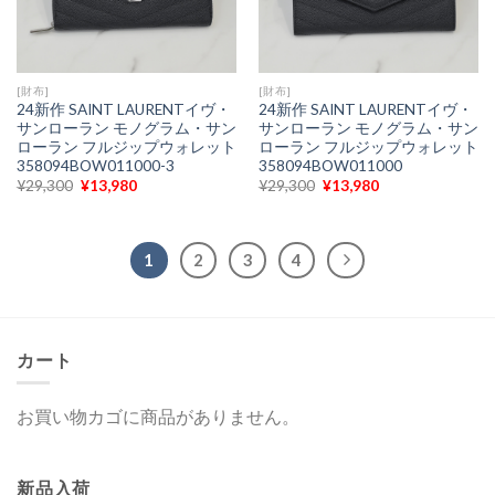
[財布]
[財布]
24新作 SAINT LAURENTイヴ・
24新作 SAINT LAURENTイヴ・
サンローラン モノグラム・サン
サンローラン モノグラム・サン
ローラン フルジップウォレット
ローラン フルジップウォレット
358094BOW011000-3
358094BOW011000
元
現
元
現
¥
29,300
¥
13,980
¥
29,300
¥
13,980
の
在
の
在
価
の
価
の
格
価
格
価
は
格
は
格
¥29,300
は
¥29,300
は
1
2
3
4
で
¥13,980
で
¥13,980
し
で
し
で
た。
す。
た。
す。
カート
お買い物カゴに商品がありません。
新品入荷