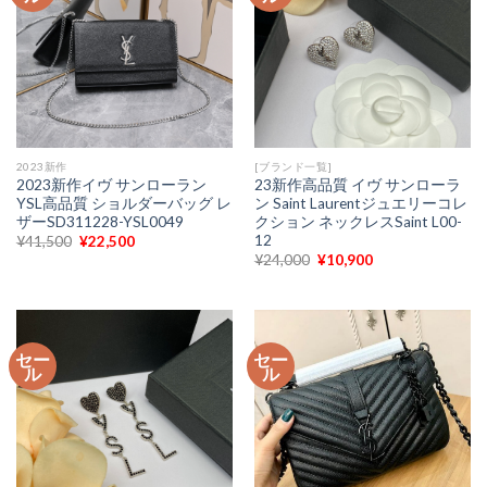
2023新作
[ブランド一覧]
2023新作イヴ サンローラン
23新作高品質 イヴ サンローラ
YSL高品質 ショルダーバッグ レ
ン Saint Laurentジュエリーコレ
ザーSD311228-YSL0049
クション ネックレスSaint L00-
12
元
現
¥
41,500
¥
22,500
の
在
元
現
¥
24,000
¥
10,900
価
の
の
在
格
価
価
の
は
格
格
価
¥41,500
は
は
格
で
¥22,500
¥24,000
は
し
で
で
¥10,900
た。
す。
セー
セー
し
で
ル
ル
た。
す。