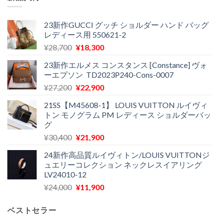
23新作GUCCI グッチ ショルダー ハンド バッグ
レディース用 550621-2
元
現
¥
28,700
¥
18,300
の
在
23新作エルメス コンスタンス [Constance] ヴォ
価
の
ーエプソン TD2023P240-Cons-0007
格
価
元
現
¥
27,200
¥
22,900
は
格
の
在
¥28,700
は
21SS【M45608-1】 LOUIS VUITTON ルイヴィ
価
の
で
¥18,300
トン モノグラム PM レディース ショルダーバッ
格
価
し
で
グ
は
格
た。
す。
元
現
¥
30,400
¥
21,900
¥27,200
は
の
在
で
¥22,900
24新作高品質ルイヴィトン/LOUIS VUITTONジ
価
の
し
で
ュエリーコレクション ネックレスイアリング
格
価
た。
す。
LV24010-12
は
格
元
現
¥
24,000
¥
11,900
¥30,400
は
の
在
で
¥21,900
価
の
し
で
ベストセラー
格
価
た。
す。