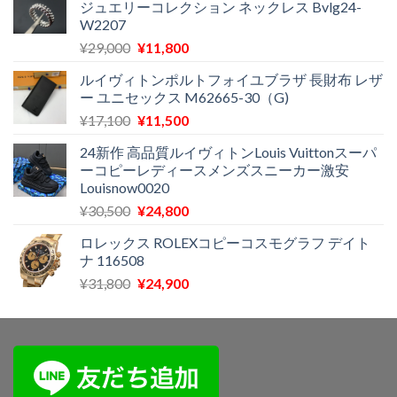
ジュエリーコレクション ネックレス Bvlg24-
で
¥11,500
W2207
し
で
た。
す。
元
現
¥
29,000
¥
11,800
の
在
ルイヴィトンポルトフォイユブラザ 長財布 レザ
価
の
ー ユニセックス M62665-30（G)
格
価
元
現
¥
17,100
¥
11,500
は
格
の
在
¥29,000
は
24新作 高品質ルイヴィトンLouis Vuittonスーパ
価
の
で
¥11,800
ーコピーレディースメンズスニーカー激安
格
価
し
で
Louisnow0020
は
格
た。
す。
元
現
¥
30,500
¥
24,800
¥17,100
は
の
在
で
¥11,500
ロレックス ROLEXコピーコスモグラフ デイト
価
の
し
で
ナ 116508
格
価
た。
す。
元
現
¥
31,800
¥
24,900
は
格
の
在
¥30,500
は
価
の
で
¥24,800
格
価
し
で
は
格
た。
す。
¥31,800
は
で
¥24,900