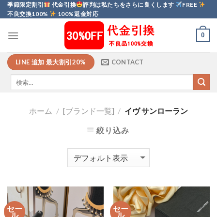
Skip
季節限定割引
代金引換
評判は私たちをさらに良くします
FREE
不良交換100%
100%返金対応
to
content
0
LINE 追加 最大割引20%
CONTACT
ホーム
/
[ブランド一覧]
/
イヴ サンローラン
絞り込み
セー
セー
ル
ル