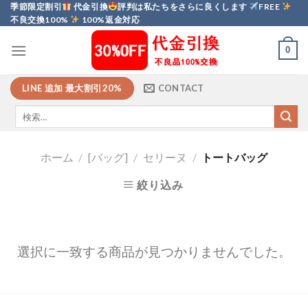
Skip
季節限定割引
代金引換
評判は私たちをさらに良くします
FREE
不良交換100%
100%返金対応
to
content
0
LINE 追加 最大割引20%
CONTACT
ホーム
/
[バッグ]
/
セリーヌ
/
トートバッグ
絞り込み
選択に一致する商品が見つかりませんでした。