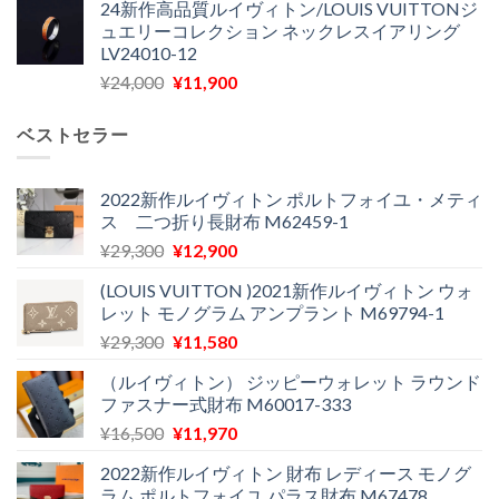
24新作高品質ルイヴィトン/LOUIS VUITTONジ
価
の
し
で
ュエリーコレクション ネックレスイアリング
格
価
た。
す。
LV24010-12
は
格
元
現
¥
24,000
¥
11,900
¥30,400
は
の
在
で
¥21,900
価
の
し
で
ベストセラー
格
価
た。
す。
は
格
¥24,000
は
2022新作ルイヴィトン ポルトフォイユ・メティ
ス 二つ折り長財布 M62459-1
で
¥11,900
し
で
元
現
¥
29,300
¥
12,900
た。
す。
の
在
(LOUIS VUITTON )2021新作ルイヴィトン ウォ
価
の
レット モノグラム アンプラント M69794-1
格
価
元
現
¥
29,300
¥
11,580
は
格
の
在
¥29,300
は
（ルイヴィトン） ジッピーウォレット ラウンド
価
の
で
¥12,900
ファスナー式財布 M60017-333
格
価
し
で
元
現
¥
16,500
¥
11,970
は
格
た。
す。
の
在
¥29,300
は
2022新作ルイヴィトン 財布 レディース モノグ
価
の
で
¥11,580
ラム ポルトフォイユ パラス財布 M67478