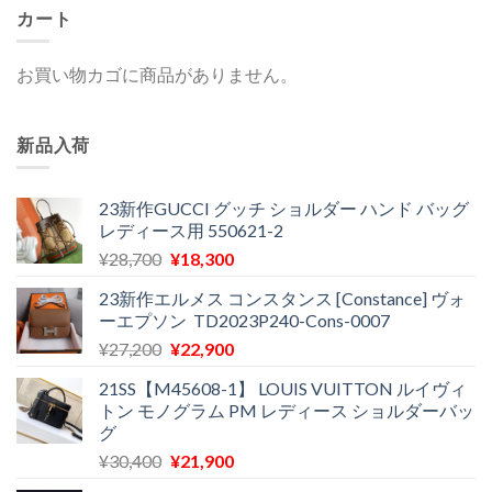
カート
お買い物カゴに商品がありません。
新品入荷
23新作GUCCI グッチ ショルダー ハンド バッグ
レディース用 550621-2
元
現
¥
28,700
¥
18,300
の
在
23新作エルメス コンスタンス [Constance] ヴォ
価
の
ーエプソン TD2023P240-Cons-0007
格
価
元
現
¥
27,200
¥
22,900
は
格
の
在
¥28,700
は
21SS【M45608-1】 LOUIS VUITTON ルイヴィ
価
の
で
¥18,300
トン モノグラム PM レディース ショルダーバッ
格
価
し
で
グ
は
格
た。
す。
元
現
¥
30,400
¥
21,900
¥27,200
は
の
在
で
¥22,900