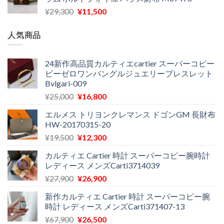
格
価
し
で
元
現
¥
29,300
¥
11,500
は
格
た。
す。
の
在
¥16,500
は
価
の
で
¥11,970
人気商品
格
価
し
で
は
格
た。
す。
¥29,300
は
24新作高品質カルティエcartier スーパーコピー
ビーゼロワンバングルジュエリーブレスレット
で
¥11,500
Bvlgari-009
し
で
た。
す。
元
現
¥
25,000
¥
16,800
の
在
エルメス トリヨンクレマンス ドゴンGM 長財布
価
の
HW-20170315-20
格
価
元
現
¥
19,500
¥
12,300
は
格
の
在
¥25,000
は
カルティエ Cartier 時計 スーパーコピー腕時計
価
の
で
¥16,800
レディース メンズCarti3714039
格
価
し
で
元
現
¥
27,900
¥
26,900
は
格
た。
す。
の
在
¥19,500
は
新作カルティエ Cartier 時計 スーパーコピー腕
価
の
で
¥12,300
時計 レディース メンズCarti371407-13
格
価
し
で
元
現
¥
67,900
¥
26,500
は
格
た。
す。