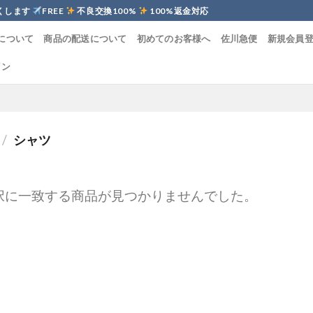
くします
FREE
不良交換100%
100%返金対応
について
商品の配送について
初めてのお客様へ
佐川急便
新規会員
イン
/
シャツ
択に一致する商品が見つかりませんでした。