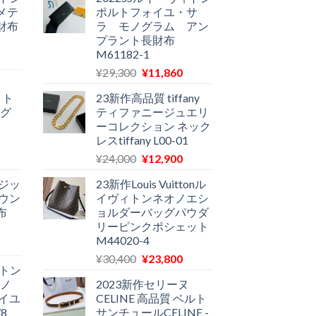
メテ
ポルトフォイユ・サ
財布
ラ モノグラム アン
プラント長財布
M61182-1
現
元
現
在
¥
29,300
¥
11,860
の
在
の
ィト
23新作高品質 tiffany
価
の
価
ノグ
ティファニージュエリ
格
価
格
ーコレクション ネック
は
格
は
レスtiffany L00-01
¥29,300
は
12,900
現
元
現
¥
24,000
¥
12,900
で
¥11,860
で
在
の
在
し
で
す。
ジッ
23新作Louis Vuittonル
の
価
の
た。
す。
ウン
イヴィトンネオノエシ
価
格
価
布
ョルダーバッグパウダ
格
は
格
リーピンクポシェット
は
¥24,000
は
M44020-4
現
11,580
で
¥12,900
元
現
在
¥
30,400
¥
23,800
で
し
で
ィトン
の
在
の
す。
た。
す。
モノ
2023新作セリーヌ
価
の
価
イユ
CELINE 高品質 ベルト
格
価
格
8
サンチュールCELINE -