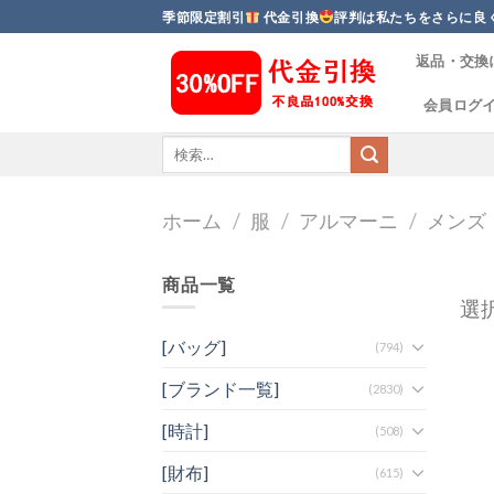
Skip
季節限定割引
代金引換
評判は私たちをさらに良
to
返品・交換
content
会員ログ
ホーム
/
服
/
アルマーニ
/
メンズ
商品一覧
選
[バッグ]
(794)
[ブランド一覧]
(2830)
[時計]
(508)
[財布]
(615)