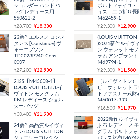
ショルダー ハンド バ
ポルトフォイユ・
ッグ レディース用
ィス 二つ折り長
550621-2
M62459-1
元
現
元
¥
28,700
¥
18,300
¥
29,300
¥
12,900
の
在
の
23新作エルメス コンス
(LOUIS VUITTON
価
の
価
タンス [Constance] ヴ
)2021新作ルイヴ
格
価
格
ォーエプソン
ン ウォレット モ
は
格
は
TD2023P240-Cons-
ラム アンプラント
¥28,700
は
¥29,300
0007
M69794-1
で
¥18,300
で
¥
元
現
元
¥
27,200
¥
22,900
¥
29,300
¥
11,580
し
で
し
の
在
の
た。
す。
た。
21SS【M45608-1】
（ルイヴィトン） 
価
の
価
LOUIS VUITTON ルイ
ピーウォレット ラ
格
価
格
ヴィトン モノグラム
ドファスナー式財
は
格
は
PM レディース ショル
M60017-333
¥27,200
は
¥29,300
ダーバッグ
元
¥
16,500
¥
11,970
で
¥22,900
で
¥
元
現
¥
30,400
¥
21,900
の
し
で
し
2022新作ルイヴ
の
在
価
た。
す。
た。
24新作高品質ルイヴィ
財布 レディース 
価
の
格
トン/LOUIS VUITTON
グラム ポルトフォ
格
価
は
ジュエリーコレクショ
パラス財布 M6747