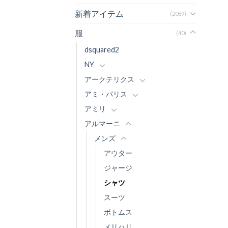
新着アイテム
(2089)
服
(40)
dsquared2
NY
アークテリクス
アミ・パリス
アミリ
アルマーニ
メンズ
アウター
ジャージ
シャツ
スーツ
ボトムス
メリハリ