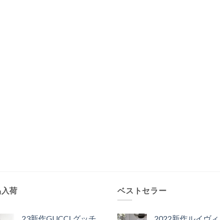
品入荷
ベストセラー
23新作GUCCI グッチ
2022新作ルイヴ