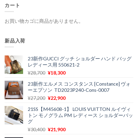
カート
お買い物カゴに商品がありません。
新品入荷
23新作GUCCI グッチ ショルダー ハンド バッグ
レディース用 550621-2
元
現
¥
28,700
¥
18,300
の
在
23新作エルメス コンスタンス [Constance] ヴォ
価
の
ーエプソン TD2023P240-Cons-0007
格
価
元
現
¥
27,200
¥
22,900
は
格
の
在
¥28,700
は
21SS【M45608-1】 LOUIS VUITTON ルイヴィ
価
の
で
¥18,300
トン モノグラム PM レディース ショルダーバッ
格
価
し
で
グ
は
格
た。
す。
元
現
¥
30,400
¥
21,900
¥27,200
は
の
在
で
¥22,900