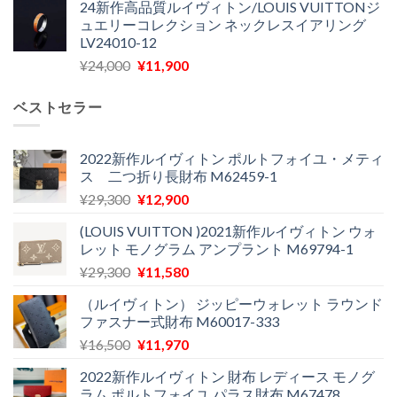
24新作高品質ルイヴィトン/LOUIS VUITTONジ
価
の
し
で
ュエリーコレクション ネックレスイアリング
格
価
た。
す。
LV24010-12
は
格
元
現
¥
24,000
¥
11,900
¥30,400
は
の
在
で
¥21,900
価
の
し
で
ベストセラー
格
価
た。
す。
は
格
¥24,000
は
2022新作ルイヴィトン ポルトフォイユ・メティ
ス 二つ折り長財布 M62459-1
で
¥11,900
し
で
元
現
¥
29,300
¥
12,900
た。
す。
の
在
(LOUIS VUITTON )2021新作ルイヴィトン ウォ
価
の
レット モノグラム アンプラント M69794-1
格
価
元
現
¥
29,300
¥
11,580
は
格
の
在
¥29,300
は
（ルイヴィトン） ジッピーウォレット ラウンド
価
の
で
¥12,900
ファスナー式財布 M60017-333
格
価
し
で
元
現
¥
16,500
¥
11,970
は
格
た。
す。
の
在
¥29,300
は
2022新作ルイヴィトン 財布 レディース モノグ
価
の
で
¥11,580
ラム ポルトフォイユ パラス財布 M67478