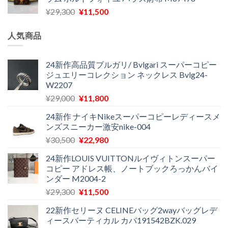
格
価
し
で
元
現
¥
29,300
¥
11,500
は
格
た。
す。
の
在
¥16,500
は
価
の
で
¥11,970
人気商品
格
価
し
で
は
格
た。
す。
¥29,300
は
24新作高品質ブルガリ/ Bvlgari スーパーコピー
ジュエリーコレクション ネックレス Bvlg24-
で
¥11,500
W2207
し
で
た。
す。
元
現
¥
29,000
¥
11,800
の
在
24新作 ナイキNikeスーパーコピーレディースメ
価
の
ンズスニーカー激安nike-004
格
価
元
現
¥
30,500
¥
22,980
は
格
の
在
¥29,000
は
24新作LOUIS VUITTONルイヴィトンスーパー
価
の
で
¥11,800
コピー アドレス帳、ノートブックろっかんバイ
格
価
し
で
ンダー M2004-2
は
格
た。
す。
元
現
¥
29,300
¥
11,500
¥30,500
は
の
在
で
¥22,980
22新作セリーヌ CELINEバッグ2wayバッグレデ
価
の
し
で
ィースバーティカル カバ191542BZK.029
格
価
た。
す。