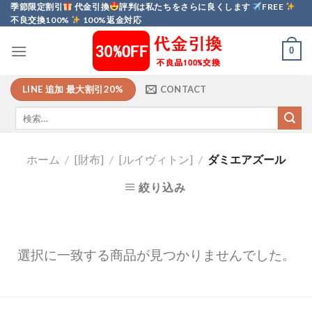
Skip
季節限定割引
代金引換
評判は私たちをさらに良くします
FREE
不良交換100%
100%返金対応
to
content
0
LINE 追加 最大割引20%
CONTACT
ホーム
/
[財布]
/
[ルイヴィトン]
/
ダミエアズール
絞り込み
選択に一致する商品が見つかりませんでした。