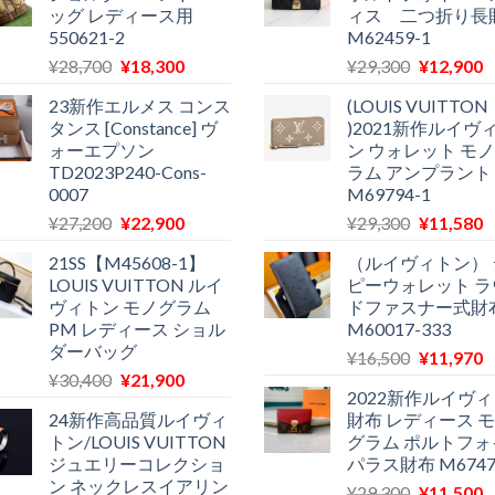
ッグ レディース用
ィス 二つ折り長
550621-2
M62459-1
元
現
元
¥
28,700
¥
18,300
¥
29,300
¥
12,900
の
在
の
23新作エルメス コンス
(LOUIS VUITTON
価
の
価
タンス [Constance] ヴ
)2021新作ルイヴ
格
価
格
ォーエプソン
ン ウォレット モ
は
格
は
TD2023P240-Cons-
ラム アンプラント
¥28,700
は
¥29,300
0007
M69794-1
で
¥18,300
で
¥
元
現
元
¥
27,200
¥
22,900
¥
29,300
¥
11,580
し
で
し
の
在
の
た。
す。
た。
21SS【M45608-1】
（ルイヴィトン） 
価
の
価
LOUIS VUITTON ルイ
ピーウォレット ラ
格
価
格
ヴィトン モノグラム
ドファスナー式財
は
格
は
PM レディース ショル
M60017-333
¥27,200
は
¥29,300
ダーバッグ
元
¥
16,500
¥
11,970
で
¥22,900
で
¥
元
現
¥
30,400
¥
21,900
の
し
で
し
2022新作ルイヴ
の
在
価
た。
す。
た。
24新作高品質ルイヴィ
財布 レディース 
価
の
格
トン/LOUIS VUITTON
グラム ポルトフォ
格
価
は
ジュエリーコレクショ
パラス財布 M6747
は
格
¥16,500
ン ネックレスイアリン
元
¥
29,300
¥
11,500
¥30,400
は