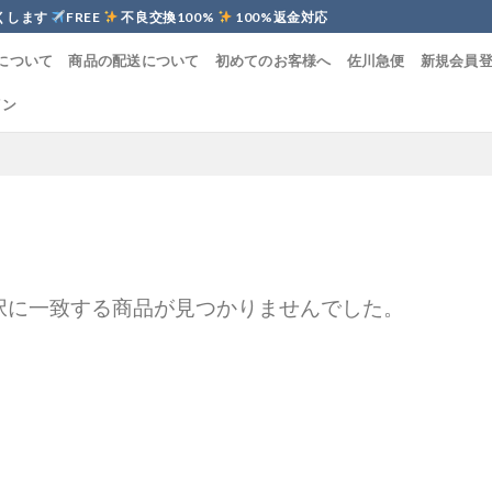
くします
FREE
不良交換100%
100%返金対応
について
商品の配送について
初めてのお客様へ
佐川急便
新規会員
イン
択に一致する商品が見つかりませんでした。