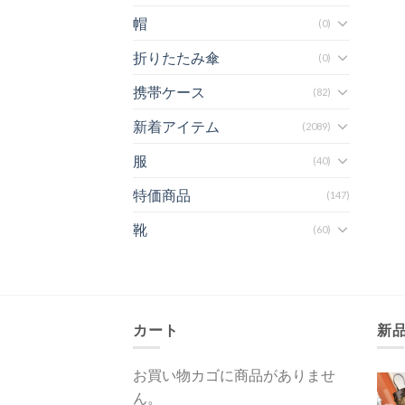
帽
(0)
折りたたみ傘
(0)
携帯ケース
(82)
新着アイテム
(2089)
服
(40)
特価商品
(147)
靴
(60)
カート
新
お買い物カゴに商品がありませ
ん。