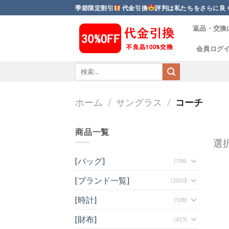
Skip
季節限定割引
代金引換
評判は私たちをさらに良
to
返品・交換
content
会員ログ
ホーム
/
サングラス
/
コーチ
商品一覧
選
[バッグ]
(794)
[ブランド一覧]
(2830)
[時計]
(508)
[財布]
(615)