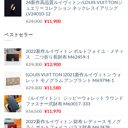
24新作高品質ルイヴィトン/LOUIS VUITTONジ
価
の
し
で
ュエリーコレクション ネックレスイアリング
格
価
た。
す。
LV24010-12
は
格
元
現
¥
24,000
¥
11,900
¥30,400
は
の
在
で
¥21,900
価
の
し
で
ベストセラー
格
価
た。
す。
は
格
¥24,000
は
2022新作ルイヴィトン ポルトフォイユ・メティ
ス 二つ折り長財布 M62459-1
で
¥11,900
し
で
元
現
¥
29,300
¥
12,900
た。
す。
の
在
(LOUIS VUITTON )2021新作ルイヴィトン ウォ
価
の
レット モノグラム アンプラント M69794-1
格
価
元
現
¥
29,300
¥
11,580
は
格
の
在
¥29,300
は
（ルイヴィトン） ジッピーウォレット ラウンド
価
の
で
¥12,900
ファスナー式財布 M60017-333
格
価
し
で
元
現
¥
16,500
¥
11,970
は
格
た。
す。
の
在
¥29,300
は
2022新作ルイヴィトン 財布 レディース モノグ
価
の
で
¥11,580
ラム ポルトフォイユ パラス財布 M67478