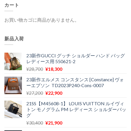
カート
お買い物カゴに商品がありません。
新品入荷
23新作GUCCI グッチ ショルダー ハンド バッグ
レディース用 550621-2
元
現
¥
28,700
¥
18,300
の
在
23新作エルメス コンスタンス [Constance] ヴォ
価
の
ーエプソン TD2023P240-Cons-0007
格
価
元
現
¥
27,200
¥
22,900
は
格
の
在
¥28,700
は
21SS【M45608-1】 LOUIS VUITTON ルイヴィ
価
の
で
¥18,300
トン モノグラム PM レディース ショルダーバッ
格
価
し
で
グ
は
格
た。
す。
元
現
¥
30,400
¥
21,900
¥27,200
は
の
在
で
¥22,900