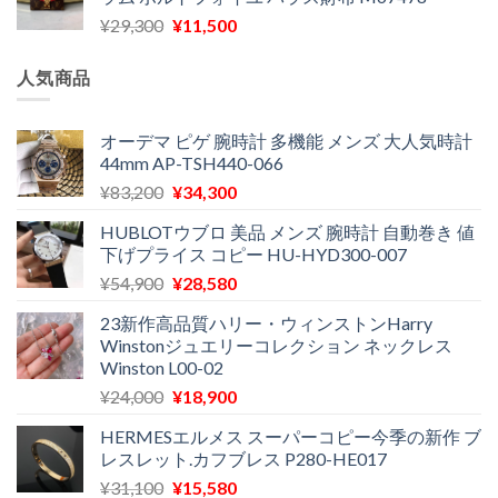
格
価
し
で
元
現
¥
29,300
¥
11,500
は
格
た。
す。
の
在
¥16,500
は
価
の
で
¥11,970
人気商品
格
価
し
で
は
格
た。
す。
¥29,300
は
オーデマ ピゲ 腕時計 多機能 メンズ 大人気時計
44mm AP-TSH440-066
で
¥11,500
し
で
元
現
¥
83,200
¥
34,300
た。
す。
の
在
HUBLOTウブロ 美品 メンズ 腕時計 自動巻き 値
価
の
下げプライス コピー HU-HYD300-007
格
価
元
現
¥
54,900
¥
28,580
は
格
の
在
¥83,200
は
23新作高品質ハリー・ウィンストンHarry
価
の
で
¥34,300
Winstonジュエリーコレクション ネックレス
格
価
し
で
Winston L00-02
は
格
た。
す。
元
現
¥
24,000
¥
18,900
¥54,900
は
の
在
で
¥28,580
HERMESエルメス スーパーコピー今季の新作 ブ
価
の
し
で
レスレット.カフブレス P280-HE017
格
価
た。
す。
元
現
¥
31,100
¥
15,580
は
格