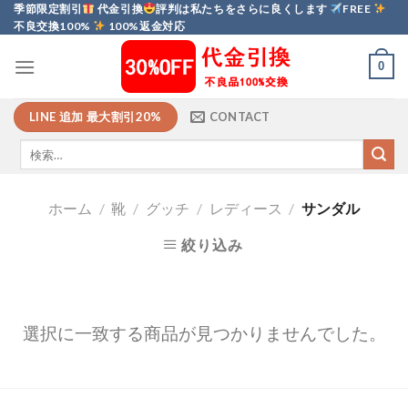
Skip
季節限定割引
代金引換
評判は私たちをさらに良くします
FREE
不良交換100%
100%返金対応
to
content
0
LINE 追加 最大割引20%
CONTACT
ホーム
/
靴
/
グッチ
/
レディース
/
サンダル
絞り込み
選択に一致する商品が見つかりませんでした。