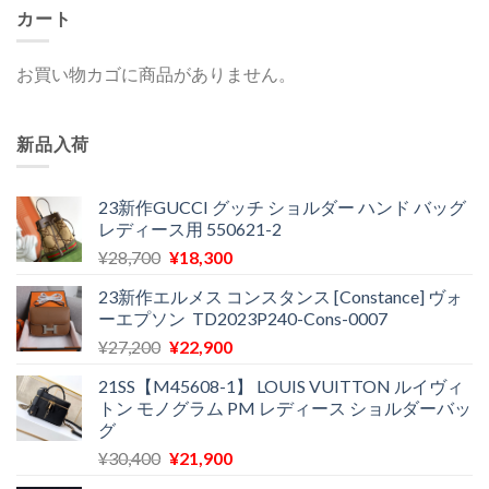
カート
お買い物カゴに商品がありません。
新品入荷
23新作GUCCI グッチ ショルダー ハンド バッグ
レディース用 550621-2
元
現
¥
28,700
¥
18,300
の
在
23新作エルメス コンスタンス [Constance] ヴォ
価
の
ーエプソン TD2023P240-Cons-0007
格
価
元
現
¥
27,200
¥
22,900
は
格
の
在
¥28,700
は
21SS【M45608-1】 LOUIS VUITTON ルイヴィ
価
の
で
¥18,300
トン モノグラム PM レディース ショルダーバッ
格
価
し
で
グ
は
格
た。
す。
元
現
¥
30,400
¥
21,900
¥27,200
は
の
在
で
¥22,900