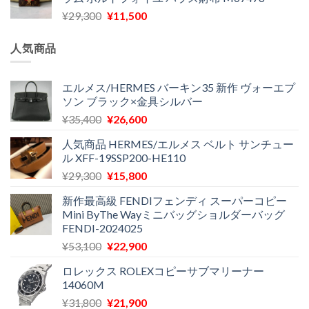
格
価
し
で
元
現
¥
29,300
¥
11,500
は
格
た。
す。
の
在
¥16,500
は
価
の
で
¥11,970
人気商品
格
価
し
で
は
格
た。
す。
¥29,300
は
エルメス/HERMES バーキン35 新作 ヴォーエプ
ソン ブラック×金具シルバー
で
¥11,500
し
で
元
現
¥
35,400
¥
26,600
た。
す。
の
在
人気商品 HERMES/エルメス ベルト サンチュー
価
の
ル XFF-19SSP200-HE110
格
価
元
現
¥
29,300
¥
15,800
は
格
の
在
¥35,400
は
新作最高級 FENDIフェンディ スーパーコピー
価
の
で
¥26,600
Mini ByThe Wayミニバッグショルダーバッグ
格
価
し
で
FENDI-2024025
は
格
た。
す。
元
現
¥
53,100
¥
22,900
¥29,300
は
の
在
で
¥15,800
ロレックス ROLEXコピーサブマリーナー
価
の
し
で
14060M
格
価
た。
す。
元
現
¥
31,800
¥
21,900
は
格