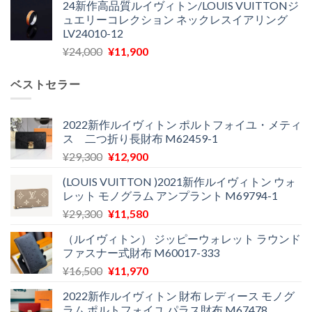
24新作高品質ルイヴィトン/LOUIS VUITTONジ
価
の
し
で
ュエリーコレクション ネックレスイアリング
格
価
た。
す。
LV24010-12
は
格
元
現
¥
24,000
¥
11,900
¥30,400
は
の
在
で
¥21,900
価
の
し
で
ベストセラー
格
価
た。
す。
は
格
¥24,000
は
2022新作ルイヴィトン ポルトフォイユ・メティ
ス 二つ折り長財布 M62459-1
で
¥11,900
し
で
元
現
¥
29,300
¥
12,900
た。
す。
の
在
(LOUIS VUITTON )2021新作ルイヴィトン ウォ
価
の
レット モノグラム アンプラント M69794-1
格
価
元
現
¥
29,300
¥
11,580
は
格
の
在
¥29,300
は
（ルイヴィトン） ジッピーウォレット ラウンド
価
の
で
¥12,900
ファスナー式財布 M60017-333
格
価
し
で
元
現
¥
16,500
¥
11,970
は
格
た。
す。
の
在
¥29,300
は
2022新作ルイヴィトン 財布 レディース モノグ
価
の
で
¥11,580
ラム ポルトフォイユ パラス財布 M67478