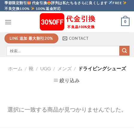
Skip
季節限定割引
代金引換
評判は私たちをさらに良くします
FREE
不良交換100%
100%返金対応
to
content
0
LINE 追加 最大割引20%
CONTACT
ホーム
/
靴
/
UGG
/
メンズ
/
ドライビングシューズ
絞り込み
選択に一致する商品が見つかりませんでした。