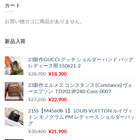
カート
お買い物カゴに商品がありません。
新品入荷
23新作GUCCI グッチ ショルダー ハンド バッグ
レディース用 550621-2
元
現
¥
28,700
¥
18,300
の
在
23新作エルメス コンスタンス [Constance] ヴォ
価
の
ーエプソン TD2023P240-Cons-0007
格
価
元
現
¥
27,200
¥
22,900
は
格
の
在
¥28,700
は
21SS【M45608-1】 LOUIS VUITTON ルイヴィ
価
の
で
¥18,300
トン モノグラム PM レディース ショルダーバッ
格
価
し
で
グ
は
格
た。
す。
元
現
¥
30,400
¥
21,900
¥27,200
は
の
在
で
¥22,900