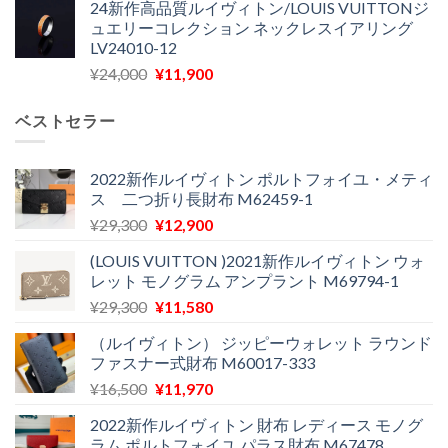
24新作高品質ルイヴィトン/LOUIS VUITTONジ
価
の
し
で
ュエリーコレクション ネックレスイアリング
格
価
た。
す。
LV24010-12
は
格
元
現
¥
24,000
¥
11,900
¥30,400
は
の
在
で
¥21,900
価
の
し
で
ベストセラー
格
価
た。
す。
は
格
¥24,000
は
2022新作ルイヴィトン ポルトフォイユ・メティ
ス 二つ折り長財布 M62459-1
で
¥11,900
し
で
元
現
¥
29,300
¥
12,900
た。
す。
の
在
(LOUIS VUITTON )2021新作ルイヴィトン ウォ
価
の
レット モノグラム アンプラント M69794-1
格
価
元
現
¥
29,300
¥
11,580
は
格
の
在
¥29,300
は
（ルイヴィトン） ジッピーウォレット ラウンド
価
の
で
¥12,900
ファスナー式財布 M60017-333
格
価
し
で
元
現
¥
16,500
¥
11,970
は
格
た。
す。
の
在
¥29,300
は
2022新作ルイヴィトン 財布 レディース モノグ
価
の
で
¥11,580
ラム ポルトフォイユ パラス財布 M67478