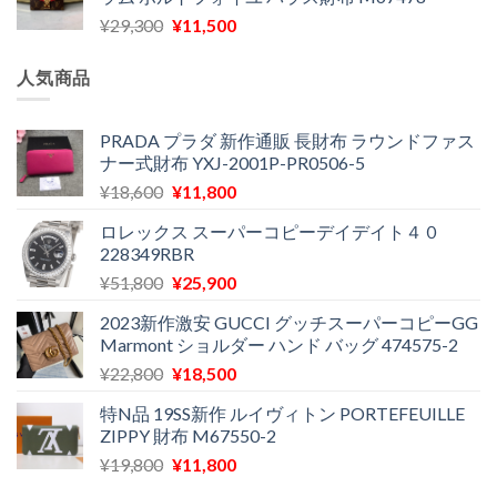
格
価
し
で
元
現
¥
29,300
¥
11,500
は
格
た。
す。
の
在
¥16,500
は
価
の
で
¥11,970
人気商品
格
価
し
で
は
格
た。
す。
¥29,300
は
PRADA プラダ 新作通販 長財布 ラウンドファス
ナー式財布 YXJ-2001P-PR0506-5
で
¥11,500
し
で
元
現
¥
18,600
¥
11,800
た。
す。
の
在
ロレックス スーパーコピーデイデイト４０
価
の
228349RBR
格
価
元
現
¥
51,800
¥
25,900
は
格
の
在
¥18,600
は
2023新作激安 GUCCI グッチスーパーコピーGG
価
の
で
¥11,800
Marmont ショルダー ハンド バッグ 474575-2
格
価
し
で
元
現
¥
22,800
¥
18,500
は
格
た。
す。
の
在
¥51,800
は
特N品 19SS新作 ルイヴィトン PORTEFEUILLE
価
の
で
¥25,900
ZIPPY 財布 M67550-2
格
価
し
で
元
現
¥
19,800
¥
11,800
は
格
た。
す。
の
在
¥22,800
は