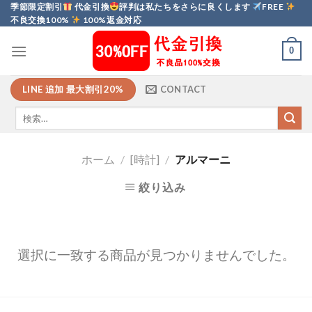
Skip
季節限定割引
代金引換
評判は私たちをさらに良くします
FREE
不良交換100%
100%返金対応
to
content
0
LINE 追加 最大割引20%
CONTACT
ホーム
/
[時計]
/
アルマーニ
絞り込み
選択に一致する商品が見つかりませんでした。