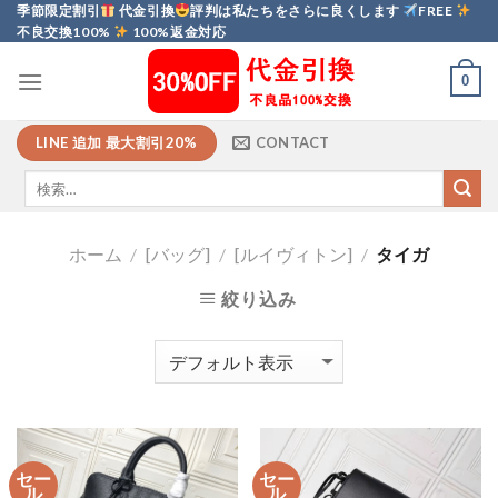
Skip
季節限定割引
代金引換
評判は私たちをさらに良くします
FREE
不良交換100%
100%返金対応
to
content
0
LINE 追加 最大割引20%
CONTACT
ホーム
/
[バッグ]
/
[ルイヴィトン]
/
タイガ
絞り込み
セー
セー
ル
ル