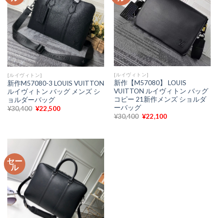
[ルイヴィトン]
[ルイヴィトン]
新作【M57080】 LOUIS
新作M57080-3 LOUIS VUITTON
VUITTON ルイヴィトン バッグ
ルイヴィトン バッグ メンズ シ
コピー 21新作メンズ ショルダ
ョルダーバッグ
ーバッグ
元
現
¥
30,400
¥
22,500
の
在
元
現
¥
30,400
¥
22,100
価
の
の
在
格
価
価
の
は
格
格
価
¥30,400
は
は
格
で
¥22,500
¥30,400
は
し
で
で
¥22,100
た。
す。
セー
し
で
ル
た。
す。