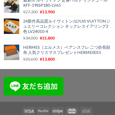
価
の
XFF-19SSP180-LV65
格
価
元
現
¥
27,300
¥
13,900
は
格
の
在
¥21,500
は
24新作高品質ルイヴィトン/LOUIS VUITTONジ
価
の
で
¥11,800
ュエリーコレクション ネックレスイアリング2
格
価
し
で
色 LV24010-4
は
格
た。
す。
元
現
¥
34,000
¥
15,800
¥27,300
は
の
在
で
¥13,900
HERMES（エルメス）ベアンスフレ 二つ折長財
価
の
し
で
布 人気クリスマスプレゼントHERME0015
格
価
た。
す。
元
現
¥
20,600
¥
13,800
は
格
の
在
¥34,000
は
価
の
で
¥15,800
格
価
し
で
は
格
た。
す。
¥20,600
は
で
¥13,800
し
で
た。
す。