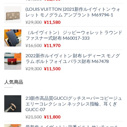
た。
す。
の
在
(LOUIS VUITTON )2021新作ルイヴィトン ウォ
価
の
レット モノグラム アンプラント M69794-1
格
価
元
現
¥
29,300
¥
11,580
は
格
の
在
¥29,300
は
（ルイヴィトン） ジッピーウォレット ラウンド
価
の
で
¥12,900
ファスナー式財布 M60017-333
格
価
し
で
元
現
¥
16,500
¥
11,970
は
格
た。
す。
の
在
¥29,300
は
2022新作ルイヴィトン 財布 レディース モノグ
価
の
で
¥11,580
ラム ポルトフォイユ パラス財布 M67478
格
価
し
で
元
現
¥
29,300
¥
11,500
は
格
た。
す。
の
在
¥16,500
は
価
の
で
¥11,970
人気商品
格
価
し
で
は
格
た。
す。
¥29,300
は
23新作高品質GUCCIグッチスーパーコピージュ
エリーコレクション ネックレス指輪、耳くぎ
で
¥11,500
GUCC-07
し
で
た。
す。
元
現
¥
21,500
¥
11,800
の
在
最新作 ルイヴィトン 定番ベルト サンチュール