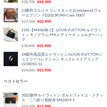
元
現
¥
28,700
¥
18,300
の
在
23新作エルメス コンスタンス [Constance] ヴォ
価
の
ーエプソン TD2023P240-Cons-0007
格
価
元
現
¥
27,200
¥
22,900
は
格
の
在
¥28,700
は
21SS【M45608-1】 LOUIS VUITTON ルイヴィ
価
の
で
¥18,300
トン モノグラム PM レディース ショルダーバッ
格
価
し
で
グ
は
格
た。
す。
元
現
¥
30,400
¥
21,900
¥27,200
は
の
在
で
¥22,900
24新作高品質ルイヴィトン/LOUIS VUITTONジ
価
の
し
で
ュエリーコレクション ネックレスイアリング
格
価
た。
す。
LV24010-12
は
格
元
現
¥
24,000
¥
11,900
¥30,400
は
の
在
で
¥21,900
価
の
し
で
ベストセラー
格
価
た。
す。
は
格
¥24,000
は
2022新作ルイヴィトン ポルトフォイユ・メティ
ス 二つ折り長財布 M62459-1
で
¥11,900
し
で
元
現
¥
29,300
¥
12,900