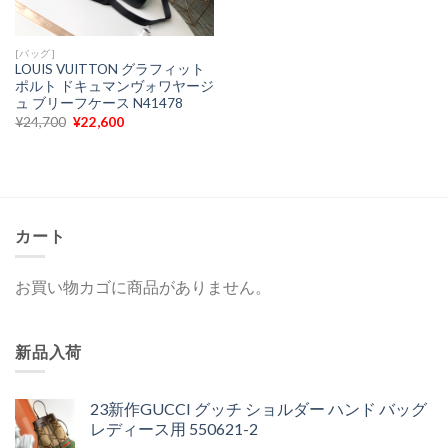
[バッグ]
LOUIS VUITTON グラフィット
ポルト ドキュマンヴォワヤージ
ュ ブリーフケース N41478
元
現
¥
24,700
¥
22,600
の
在
価
の
格
価
は
格
¥24,700
は
で
¥22,600
し
で
た。
す。
カート
お買い物カゴに商品がありません。
新品入荷
23新作GUCCI グッチ ショルダー ハンド バッグ
レディース用 550621-2