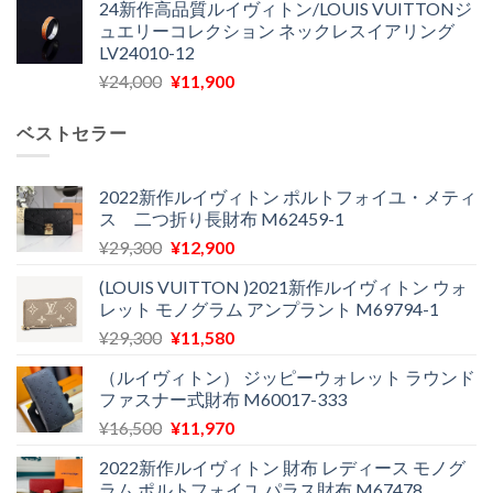
24新作高品質ルイヴィトン/LOUIS VUITTONジ
価
の
し
で
ュエリーコレクション ネックレスイアリング
格
価
た。
す。
LV24010-12
は
格
元
現
¥
24,000
¥
11,900
¥30,400
は
の
在
で
¥21,900
価
の
し
で
ベストセラー
格
価
た。
す。
は
格
¥24,000
は
2022新作ルイヴィトン ポルトフォイユ・メティ
ス 二つ折り長財布 M62459-1
で
¥11,900
し
で
元
現
¥
29,300
¥
12,900
た。
す。
の
在
(LOUIS VUITTON )2021新作ルイヴィトン ウォ
価
の
レット モノグラム アンプラント M69794-1
格
価
元
現
¥
29,300
¥
11,580
は
格
の
在
¥29,300
は
（ルイヴィトン） ジッピーウォレット ラウンド
価
の
で
¥12,900
ファスナー式財布 M60017-333
格
価
し
で
元
現
¥
16,500
¥
11,970
は
格
た。
す。
の
在
¥29,300
は
2022新作ルイヴィトン 財布 レディース モノグ
価
の
で
¥11,580
ラム ポルトフォイユ パラス財布 M67478