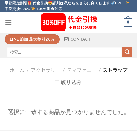
Skip
季節限定割引
代金引換
評判は私たちをさらに良くします
FREE
不良交換100%
100%返金対応
to
content
0
LINE 追加 最大割引20%
CONTACT
ホーム
/
アクセサリー
/
ティファニー
/
ストラップ
絞り込み
選択に一致する商品が見つかりませんでした。