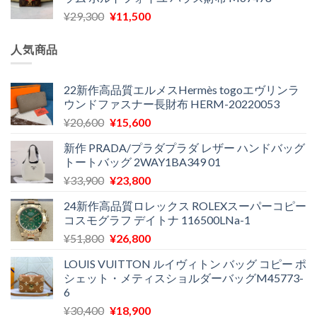
格
価
し
で
元
現
¥
29,300
¥
11,500
は
格
た。
す。
の
在
¥16,500
は
価
の
で
¥11,970
人気商品
格
価
し
で
は
格
た。
す。
¥29,300
は
22新作高品質エルメスHermès togoエヴリンラ
ウンドファスナー長財布 HERM-20220053
で
¥11,500
し
で
元
現
¥
20,600
¥
15,600
た。
す。
の
在
新作 PRADA/プラダプラダ レザー ハンドバッグ
価
の
トートバッグ 2WAY1BA349 01
格
価
元
現
¥
33,900
¥
23,800
は
格
の
在
¥20,600
は
24新作高品質ロレックス ROLEXスーパーコピー
価
の
で
¥15,600
コスモグラフ デイトナ 116500LNa-1
格
価
し
で
元
現
¥
51,800
¥
26,800
は
格
た。
す。
の
在
¥33,900
は
LOUIS VUITTON ルイヴィトン バッグ コピー ポ
価
の
で
¥23,800
シェット・メティスショルダーバッグM45773-
格
価
し
で
6
は
格
た。
す。
元
現
¥
30,400
¥
18,900
¥51,800
は