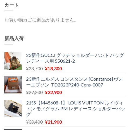
カート
お買い物カゴに商品がありません。
新品入荷
23新作GUCCI グッチ ショルダー ハンド バッグ
レディース用 550621-2
元
現
¥
28,700
¥
18,300
の
在
23新作エルメス コンスタンス [Constance] ヴォ
価
の
ーエプソン TD2023P240-Cons-0007
格
価
元
現
¥
27,200
¥
22,900
は
格
の
在
¥28,700
は
21SS【M45608-1】 LOUIS VUITTON ルイヴィ
価
の
で
¥18,300
トン モノグラム PM レディース ショルダーバッ
格
価
し
で
グ
は
格
た。
す。
元
現
¥
30,400
¥
21,900
¥27,200
は
の
在
で
¥22,900