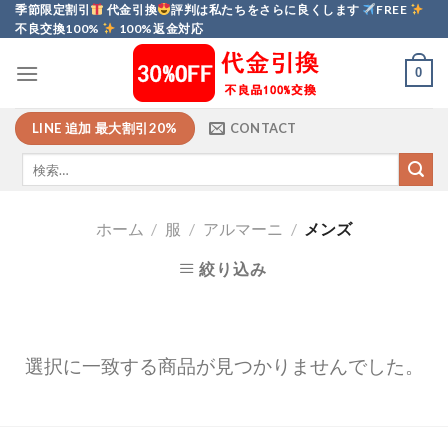
Skip
季節限定割引
代金引換
評判は私たちをさらに良くします
FREE
不良交換100%
100%返金対応
to
content
0
LINE 追加 最大割引20%
CONTACT
ホーム
/
服
/
アルマーニ
/
メンズ
絞り込み
選択に一致する商品が見つかりませんでした。