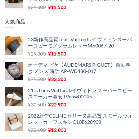
格
価
し
で
元
現
¥
29,300
¥
11,500
は
格
た。
す。
の
在
¥16,500
は
価
の
で
¥11,970
人気商品
格
価
し
で
は
格
た。
す。
¥29,300
は
23新作高品質Louis Vuittonルイ ヴィトンスーパ
ーコピーモノグラムレザーM60067-20
で
¥11,500
し
で
元
現
¥
29,300
¥
11,500
た。
す。
の
在
オーデマ ピゲ【AUDEMARS PIGUET】自動巻
価
の
き メンズ 時計 AP-WD480-017
格
価
元
現
¥
79,500
¥
33,300
は
格
の
在
¥29,300
は
21ss Louis Vuittonルイヴィトン スーパーコピー
価
の
で
¥11,500
スニーカー激安 LVnow00045
格
価
し
で
元
現
¥
30,500
¥
22,900
は
格
た。
す。
の
在
¥79,500
は
2022新作CELINE セリーヌ高品質 スモールウォ
価
の
で
¥33,300
レットカーフスキンC10E628908
格
価
し
で
元
現
¥
20,600
¥
12,800
は
格
た。
す。
の
在
¥30,500
は