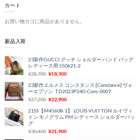
カート
お買い物カゴに商品がありません。
新品入荷
23新作GUCCI グッチ ショルダー ハンド バッグ
レディース用 550621-2
元
現
¥
28,700
¥
18,300
の
在
23新作エルメス コンスタンス [Constance] ヴォ
価
の
ーエプソン TD2023P240-Cons-0007
格
価
元
現
¥
27,200
¥
22,900
は
格
の
在
¥28,700
は
21SS【M45608-1】 LOUIS VUITTON ルイヴィ
価
の
で
¥18,300
トン モノグラム PM レディース ショルダーバッ
格
価
し
で
グ
は
格
た。
す。
元
現
¥
30,400
¥
21,900
¥27,200
は
の
在
で
¥22,900