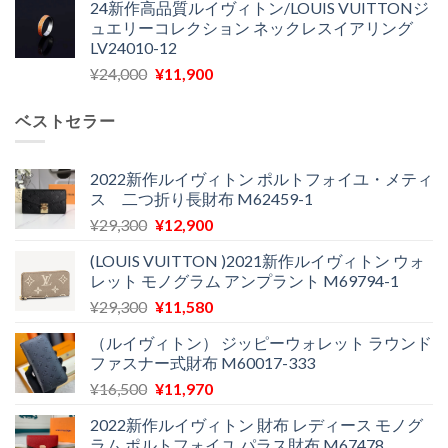
24新作高品質ルイヴィトン/LOUIS VUITTONジ
価
の
し
で
ュエリーコレクション ネックレスイアリング
格
価
た。
す。
LV24010-12
は
格
元
現
¥
24,000
¥
11,900
¥30,400
は
の
在
で
¥21,900
価
の
し
で
ベストセラー
格
価
た。
す。
は
格
¥24,000
は
2022新作ルイヴィトン ポルトフォイユ・メティ
ス 二つ折り長財布 M62459-1
で
¥11,900
し
で
元
現
¥
29,300
¥
12,900
た。
す。
の
在
(LOUIS VUITTON )2021新作ルイヴィトン ウォ
価
の
レット モノグラム アンプラント M69794-1
格
価
元
現
¥
29,300
¥
11,580
は
格
の
在
¥29,300
は
（ルイヴィトン） ジッピーウォレット ラウンド
価
の
で
¥12,900
ファスナー式財布 M60017-333
格
価
し
で
元
現
¥
16,500
¥
11,970
は
格
た。
す。
の
在
¥29,300
は
2022新作ルイヴィトン 財布 レディース モノグ
価
の
で
¥11,580
ラム ポルトフォイユ パラス財布 M67478