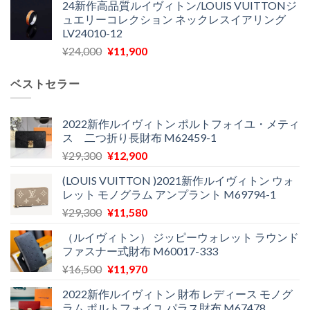
24新作高品質ルイヴィトン/LOUIS VUITTONジ
価
の
し
で
ュエリーコレクション ネックレスイアリング
格
価
た。
す。
LV24010-12
は
格
元
現
¥
24,000
¥
11,900
¥30,400
は
の
在
で
¥21,900
価
の
し
で
ベストセラー
格
価
た。
す。
は
格
¥24,000
は
2022新作ルイヴィトン ポルトフォイユ・メティ
ス 二つ折り長財布 M62459-1
で
¥11,900
し
で
元
現
¥
29,300
¥
12,900
た。
す。
の
在
(LOUIS VUITTON )2021新作ルイヴィトン ウォ
価
の
レット モノグラム アンプラント M69794-1
格
価
元
現
¥
29,300
¥
11,580
は
格
の
在
¥29,300
は
（ルイヴィトン） ジッピーウォレット ラウンド
価
の
で
¥12,900
ファスナー式財布 M60017-333
格
価
し
で
元
現
¥
16,500
¥
11,970
は
格
た。
す。
の
在
¥29,300
は
2022新作ルイヴィトン 財布 レディース モノグ
価
の
で
¥11,580
ラム ポルトフォイユ パラス財布 M67478