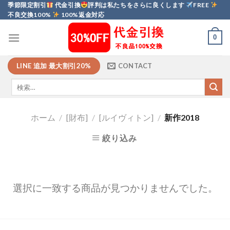
Skip
季節限定割引
代金引換
評判は私たちをさらに良くします
FREE
不良交換100%
100%返金対応
to
content
0
LINE 追加 最大割引20%
CONTACT
ホーム
/
[財布]
/
[ルイヴィトン]
/
新作2018
絞り込み
選択に一致する商品が見つかりませんでした。