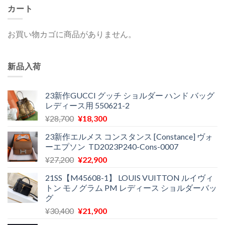
カート
お買い物カゴに商品がありません。
新品入荷
23新作GUCCI グッチ ショルダー ハンド バッグ
レディース用 550621-2
元
現
¥
28,700
¥
18,300
の
在
23新作エルメス コンスタンス [Constance] ヴォ
価
の
ーエプソン TD2023P240-Cons-0007
格
価
元
現
¥
27,200
¥
22,900
は
格
の
在
¥28,700
は
21SS【M45608-1】 LOUIS VUITTON ルイヴィ
価
の
で
¥18,300
トン モノグラム PM レディース ショルダーバッ
格
価
し
で
グ
は
格
た。
す。
元
現
¥
30,400
¥
21,900
¥27,200
は
の
在
で
¥22,900