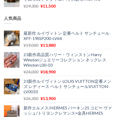
格
価
し
で
元
現
¥
29,300
¥
11,500
は
格
た。
す。
の
在
¥16,500
は
価
の
で
¥11,970
人気商品
格
価
し
で
は
格
た。
す。
¥29,300
は
最新作 ルイヴィトン 定番ベルト サンチュール
XFF-19SSP200-LV64
で
¥11,500
し
で
元
現
¥
19,000
¥
13,880
た。
す。
の
在
23新作高品質ハリー・ウィンストンHarry
価
の
Winstonジュエリーコレクション ネックレス
格
価
Winston L00-03
は
格
元
現
¥
24,000
¥
18,900
¥19,000
は
の
在
で
¥13,880
23新作ルイヴィトン LOUIS VUITTON定番メン
価
の
し
で
ズ レディース ベルト サンチュールVUITTON-
格
価
た。
す。
LV0033
は
格
元
現
¥
26,300
¥
13,900
¥24,000
は
の
在
で
¥18,900
新作エルメス/HERMES バーキン25 コピー ヴァ
価
の
し
で
ッシュ/トリヨンクレマンス×金具HERMES
格
価
た。
す。