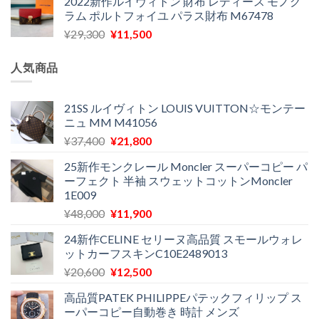
2022新作ルイヴィトン 財布 レディース モノグ
価
の
で
¥11,580
ラム ポルトフォイユ パラス財布 M67478
格
価
し
で
元
現
¥
29,300
¥
11,500
は
格
た。
す。
の
在
¥16,500
は
価
の
で
¥11,970
人気商品
格
価
し
で
は
格
た。
す。
¥29,300
は
21SS ルイヴィトン LOUIS VUITTON☆モンテー
ニュ MM M41056
で
¥11,500
し
で
元
現
¥
37,400
¥
21,800
た。
す。
の
在
25新作モンクレール Moncler スーパーコピー パ
価
の
ーフェクト 半袖 スウェットコットンMoncler
格
価
1E009
は
格
元
現
¥
48,000
¥
11,900
¥37,400
は
の
在
で
¥21,800
24新作CELINE セリーヌ高品質 スモールウォレ
価
の
し
で
ットカーフスキンC10E2489013
格
価
た。
す。
元
現
¥
20,600
¥
12,500
は
格
の
在
¥48,000
は
高品質PATEK PHILIPPEパテックフィリップ ス
価
の
で
¥11,900
ーパーコピー自動巻き 時計 メンズ
格
価
し
で