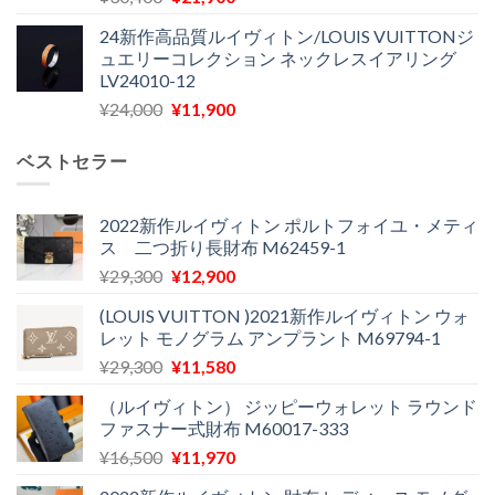
の
在
で
¥22,900
24新作高品質ルイヴィトン/LOUIS VUITTONジ
価
の
し
で
ュエリーコレクション ネックレスイアリング
格
価
た。
す。
LV24010-12
は
格
元
現
¥
24,000
¥
11,900
¥30,400
は
の
在
で
¥21,900
価
の
し
で
ベストセラー
格
価
た。
す。
は
格
¥24,000
は
2022新作ルイヴィトン ポルトフォイユ・メティ
ス 二つ折り長財布 M62459-1
で
¥11,900
し
で
元
現
¥
29,300
¥
12,900
た。
す。
の
在
(LOUIS VUITTON )2021新作ルイヴィトン ウォ
価
の
レット モノグラム アンプラント M69794-1
格
価
元
現
¥
29,300
¥
11,580
は
格
の
在
¥29,300
は
（ルイヴィトン） ジッピーウォレット ラウンド
価
の
で
¥12,900
ファスナー式財布 M60017-333
格
価
し
で
元
現
¥
16,500
¥
11,970
は
格
た。
す。
の
在
¥29,300
は