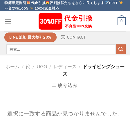
Skip
季節限定割引
代金引換
評判は私たちをさらに良くします
FREE
不良交換100%
100%返金対応
to
content
0
LINE 追加 最大割引20%
CONTACT
ホーム
/
靴
/
UGG
/
レディース
/
ドライビングシュー
ズ
絞り込み
選択に一致する商品が見つかりませんでした。