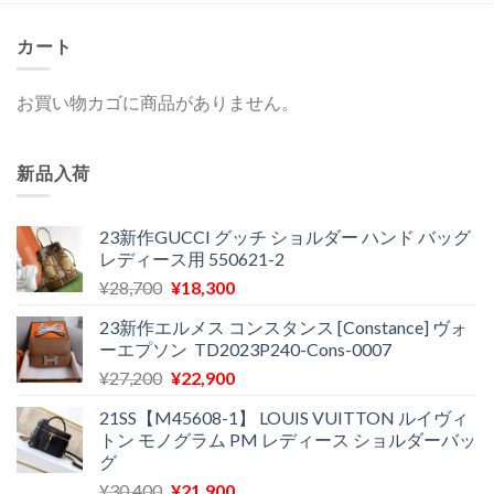
カート
お買い物カゴに商品がありません。
新品入荷
23新作GUCCI グッチ ショルダー ハンド バッグ
レディース用 550621-2
元
現
¥
28,700
¥
18,300
の
在
23新作エルメス コンスタンス [Constance] ヴォ
価
の
ーエプソン TD2023P240-Cons-0007
格
価
元
現
¥
27,200
¥
22,900
は
格
の
在
¥28,700
は
21SS【M45608-1】 LOUIS VUITTON ルイヴィ
価
の
で
¥18,300
トン モノグラム PM レディース ショルダーバッ
格
価
し
で
グ
は
格
た。
す。
元
現
¥
30,400
¥
21,900
¥27,200
は