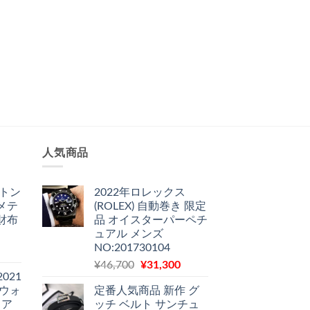
人気商品
ィトン
2022年ロレックス
メテ
(ROLEX) 自動巻き 限定
財布
品 オイスターパーペチ
ュアル メンズ
NO:201730104
現
元
現
在
¥
46,700
¥
31,300
2021
の
在
の
 ウォ
定番人気商品 新作 グ
価
の
価
 ア
ッチ ベルト サンチュ
格
価
格