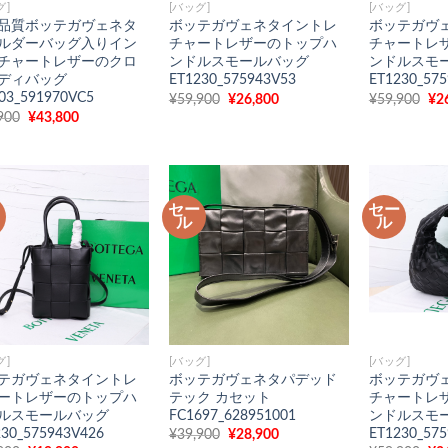
グ]
[バッグ]
[バッグ]
品質ボッテガヴェネタ
ボッテガヴェネタイントレ
ボッテガヴ
ルダーバッグ入りイン
チャートレザーのトップハ
チャートレ
チャートレザーのクロ
ンドルスモールバッグ
ンドルスモ
ディバッグ
ET1230_575943V53
ET1230_57
703_591970VC5
元
現
元
¥
59,900
¥
26,800
¥
59,900
¥
2
の
在
の
元
現
900
¥
43,800
価
の
価
の
在
格
価
格
価
の
は
格
は
格
価
¥59,900
は
¥5
は
格
で
¥26,800
で
¥89,900
は
し
で
し
で
¥43,800
ー
セー
セー
た。
す。
た
し
で
ル
ル
た。
す。
グ]
[バッグ]
[バッグ]
テガヴェネタイントレ
ボッテガヴェネタパデッド
ボッテガヴ
ートレザーのトップハ
テック カセット
チャートレ
ルスモールバッグ
FC1697_628951001
ンドルスモ
230_575943V426
ET1230_57
元
現
¥
39,900
¥
28,900
の
在