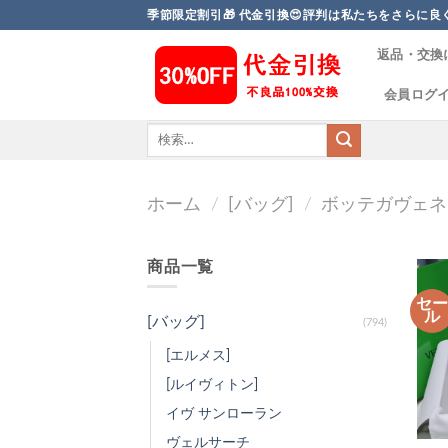
Skip
季節限定割引🎁 代金引換😍評判は私たちをさらに良くしま
to
返品・交換
content
会員ログ
ホーム
/
[バッグ]
/
ボッテガヴェネ
商品一覧
セ
ル
[バッグ]
(794)
[エルメス]
[ルイヴィトン]
イヴ サンローラン
ヴェルサーチ