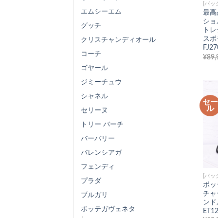
[バッ
エムシーエム
最高
ショ
グッチ
トレ
スボ
クリスチャンディオール
FJ2
コーチ
¥
89,
ゴヤール
ジミーチュウ
シャネル
セ
ル
セリーヌ
トリー バーチ
バーバリー
バレンシアガ
フェンディ
[バッ
プラダ
ボッ
チャ
ブルガリ
ンド
ボッテガヴェネタ
ET1