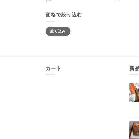
価格で絞り込む
最
最
絞り込み
低
高
価
価
格
格
カート
新