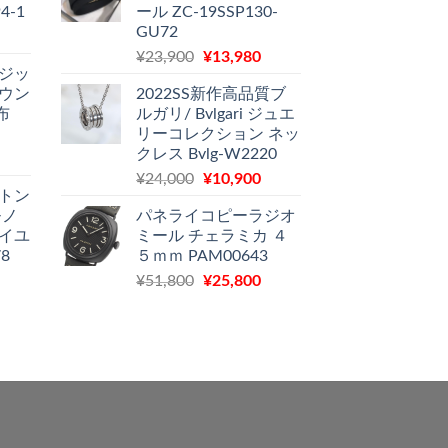
4-1
ール ZC-19SSP130-
は
格
は
GU72
現
¥46,700
は
12,900
元
現
在
¥
23,900
¥
13,980
で
¥31,300
で
 ジッ
の
在
の
し
で
す。
ラウン
2022SS新作高品質ブ
価
の
価
た。
す。
布
ルガリ/ Bvlgari ジュエ
格
価
格
リーコレクション ネッ
は
格
は
クレス Bvlg-W2220
現
¥23,900
は
11,580
元
現
在
¥
24,000
¥
10,900
で
¥13,980
で
ィトン
の
在
の
し
で
す。
モノ
パネライコピーラジオ
価
の
価
た。
す。
ォイユ
ミール チェラミカ ４
格
価
格
8
５ｍｍ PAM00643
は
格
は
現
元
現
¥
51,800
¥
25,800
¥24,000
は
11,970
在
の
在
で
¥10,900
で
の
価
の
し
で
す。
価
格
価
た。
す。
格
は
格
は
¥51,800
は
11,500
で
¥25,800
で
し
で