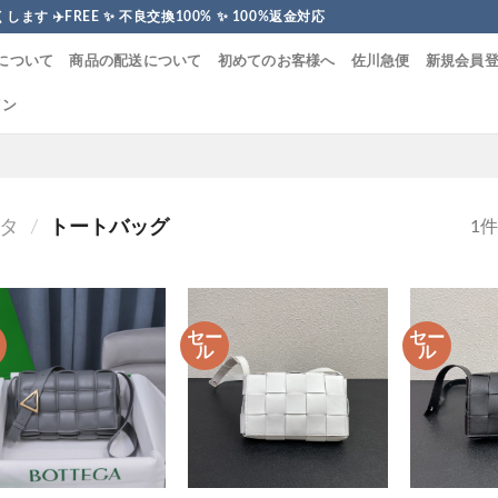
す ✈️FREE ✨ 不良交換100% ✨ 100%返金対応
について
商品の配送について
初めてのお客様へ
佐川急便
新規会員
イン
タ
/
トートバッグ
1
ー
セー
セー
ル
ル