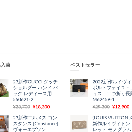
品入荷
ベストセラー
23新作GUCCI グッチ
2022新作ルイヴ
ショルダー ハンド バ
ポルトフォイユ・
ッグ レディース用
ィス 二つ折り長
550621-2
M62459-1
元
現
元
¥
28,700
¥
18,300
¥
29,300
¥
12,900
の
在
の
23新作エルメス コン
(LOUIS VUITTON )
価
の
価
スタンス [Constance]
新作ルイヴィトン
格
価
格
ヴォーエプソン
レット モノグラム
は
格
は