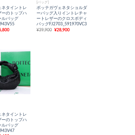
[バッグ]
ェネタイントレ
ボッテガヴェネタショルダ
ザーのトップハ
ーバッグ入りイントレチャ
ールバッグ
ートレザーのクロスボディ
5943V55
バッグFJ2703_591970VC3
現
元
現
6,800
¥
39,900
¥
28,900
在
の
在
の
価
の
価
格
価
格
は
格
9,900
は
¥39,900
は
¥26,800
で
¥28,900
で
し
で
。
す。
た。
す。
ェネタイントレ
ザーのトップハ
ールバッグ
5943V47