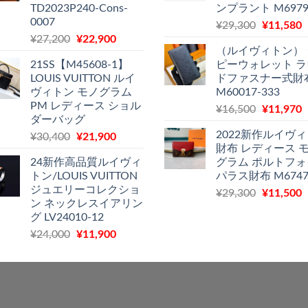
TD2023P240-Cons-
ンプラント M6979
¥28,700
は
¥29,300
0007
元
¥
29,300
¥
11,580
で
¥18,300
で
¥
元
現
¥
27,200
¥
22,900
の
し
で
し
（ルイヴィトン）
の
在
価
た。
す。
た。
21SS【M45608-1】
ピーウォレット 
価
の
格
LOUIS VUITTON ルイ
ドファスナー式財
格
価
は
ヴィトン モノグラム
M60017-333
は
格
¥29,300
PM レディース ショル
元
¥
16,500
¥
11,970
¥27,200
は
で
¥
ダーバッグ
の
で
¥22,900
し
2022新作ルイヴ
元
現
¥
30,400
¥
21,900
価
し
で
た。
財布 レディース 
の
在
格
た。
す。
24新作高品質ルイヴィ
グラム ポルトフ
価
の
は
トン/LOUIS VUITTON
パラス財布 M6747
格
価
¥16,500
ジュエリーコレクショ
元
¥
29,300
¥
11,500
は
格
で
¥
ン ネックレスイアリン
の
¥30,400
は
し
グ LV24010-12
価
で
¥21,900
た。
元
現
¥
24,000
¥
11,900
格
し
で
の
在
は
た。
す。
価
の
¥29,300
格
価
で
¥
は
格
し
¥24,000
は